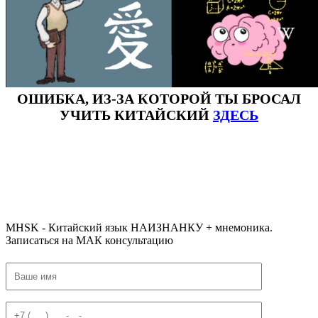
ОШИБКА, ИЗ-ЗА КОТОРОЙ ТЫ БРОСАЛ
УЧИТЬ КИТАЙСКИЙ
ЗДЕСЬ
#ключикитайскиеиероглиф #разбориероглифанаключи
#списоксловhsk1 #списоксловhsk1новыйстандарт #списоксловhsk2 #списоксловhsk2новытандарт #списоксловhsk3
#списоксловhsk3новыйстандарт #списоксловhsk4 #списоксловhsk4новыйстандарт #списоксловhsk5
#списоксловhsk5новыйстандарт #списоксловhsk6 #списоксловhsk6новыйстандар3.0 #списоксловhsk7 #списоксловhsk8
#списоксловhsk9
MHSK - Китайский язык НАИЗНАНКУ + мнемоника.
Записаться на МАК консультацию