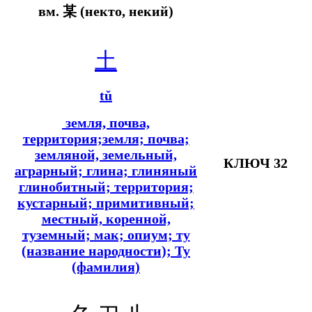
вм.
某 (некто, некий)
土
tǔ
земля, почва,
территория;земля; почва;
земляной, земельный,
КЛЮЧ 32
аграрный; глина; глиняный
глинобитный; территория;
кустарный; примитивный;
местный, коренной,
туземный; мак; опиум; ту
(название народности); Ту
(фамилия)