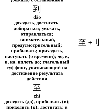
到
dào
доходить, достигать,
добираться; уезжать,
отправляться;
внимательный,
至 +
刂
предусмотрительный;
прибывать; приходить,
наступать (о времени); до, к,
в, на, вплоть до; глагольный
суффикс, указывающий на
достижение результата
действия
至
zhì
доходить (до), прибывать (в);
приходить (к); достигать; в