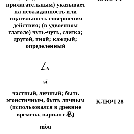
прилагательным) указывает
на неожиданность или
тщательность совершения
действия; (в удвоенном
глаголе) чуть-чуть, слегка;
другой, иной; каждый;
определенный
厶
sī
частный, личный; быть
эгоистичным, быть личным
КЛЮЧ 28
(использовался в древние
времена, вариант 私)
mǒu