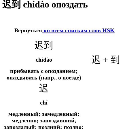
迟到 chídào опоздать
Вернуться
ко всем спискам слов HSK
迟到
迟 + 到
chídào
прибывать с опозданием;
опаздывать (напр., о поезде)
迟
chí
медленный; замедленный;
медленно; запоздавший,
запоздалый; поздний; поздно;