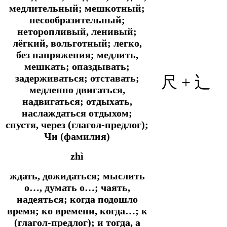
медлительный; мешкотный;
несообразительный;
неторопливый, ленивый;
лёгкий, вольготный; легко,
без напряжения; медлить,
мешкать; опаздывать;
задерживаться; отставать;
尺 + 辶
медленно двигаться,
надвигаться; отдыхать,
наслаждаться отдыхом;
спустя, через (глагол-предлог);
Чи (фамилия)
zhì
ждать, дожидаться; мыслить
о…, думать о…; чаять,
надеяться; когда подошло
время; ко времени, когда…; к
(глагол-предлог); и тогда, а