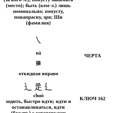
(место); быть (кем-л.) лишь
номинально; попусту,
понапрасну, зря; Ши
(фамилия)
㇏
nà
ЧЕРТА
捺
откидная вправо
辶 辵 ⻍
chuò
КЛЮЧ 162
ходить, быстро идти; идти и
останавливаться, идти
(бежать) с остановками