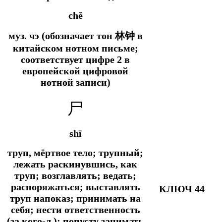
chě
муз. чэ (обозначает тон 林钟 в
китайском нотном письме;
соответствует цифре 2 в
европейской цифровой
нотной записи)
尸
shī
труп, мёртвое тело; трупный;
лежать раскинувшись, как
труп; возглавлять; ведать;
распоряжаться; выставлять
КЛЮЧ 44
труп напоказ; принимать на
себя; нести ответственность
(за кого-л.); попусту занимать