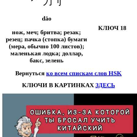
⺈
刀刂
dāo
КЛЮЧ 18
нож, меч; бритва; резак;
резец; пачка (стопка) бумаги
(мера, обычно 100 листов);
маленькая лодка; доллар,
бакс, зелень
Вернуться
ко всем спискам слов HSK
КЛЮЧИ В КАРТИНКАХ
ЗДЕСЬ