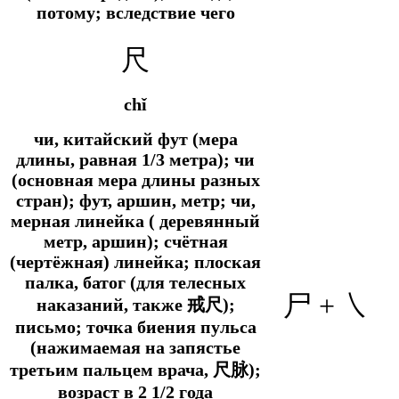
потому; вследствие чего
尺
chǐ
чи, китайский фут (мера
длины, равная 1/3 метра); чи
(основная мера длины разных
стран); фут, аршин, метр; чи,
мерная линейка ( деревянный
метр, аршин); счётная
(чертёжная) линейка; плоская
палка, батог (для телесных
尸 + ㇏
наказаний, также 戒尺);
письмо; точка биения пульса
(нажимаемая на запястье
третьим пальцем врача, 尺脉);
возраст в 2 1/2 года