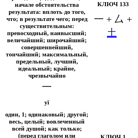
КЛЮЧ 133
начале обстоятельства
результата: вплоть до того,
一 + 厶 +
что; в результате чего; перед
существительным:
土
превосходный, наивысший;
величайший; широчайший;
совершеннейший,
тончайший; максимальный,
предельный, лучший,
идеальный; крайне,
чрезвычайно
一
yī
один, 1; одинаковый; другой;
весь, целый; вовлеченный
всей душой;
как только;
(перед глаголом или
КЛЮЧ 1