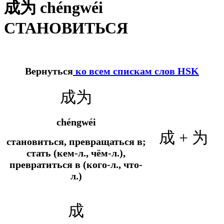
成为 chéngwéi
СТАНОВИТЬСЯ
Вернуться
ко всем спискам слов HSK
成为
chéngwéi
成 + 为
становиться, превращаться в;
стать (кем-л., чём-л.),
превратиться в (кого-л., что-
л.)
成