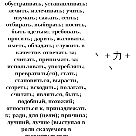
обустраивать, устанавливать;
лечить, излечивать; учить,
изучать; сажать, сеять;
отбирать, выбирать; носить,
быть одетым; требовать,
просить; дарить, жаловать;
иметь, обладать; служить в
качестве, отвечать за;
丶 + 力 +
считать, принимать за;
использовать, употреблять;
丶
превратить(ся), стать;
становиться, вырасти,
созреть; всходить.; полагать,
считать; являться, быть;
подобный, похожий;
относиться к, принадлежать
к; ради, для (цели); причина;
лучший, лучше (выступая в
роли сказуемого в