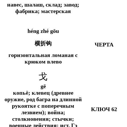
навес, шалаш, склад; завод;
фабрика; мастерская
héng zhé gōu
横折钩
ЧЕРТА
горизонтальная ломаная с
крюком влево
戈
gē
копьё; клевец (древнее
оружие, род багра на длинной
рукоятке с поперечным
КЛЮЧ 62
лезвием); война;
столкновения; стычки;
военные действия;
ист.
Гэ