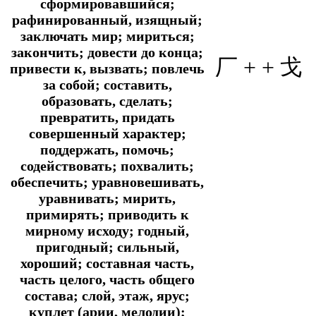
сформировавшийся;
рафинированный, изящный;
заключать мир; мириться;
закончить; довести до конца;
厂 +
+ 戈
привести к, вызвать; повлечь
за собой; составить,
образовать, сделать;
превратить, придать
совершенный характер;
поддержать, помочь;
содействовать; похвалить;
обеспечить; уравновешивать,
уравнивать; мирить,
примирять; приводить к
мирному исходу; годный,
пригодный; сильный,
хороший; составная часть,
часть целого, часть общего
состава; слой, этаж, ярус;
куплет (арии, мелодии);