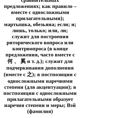
сравнительных
предложениях; как правило –
вместе с односложными
прилагательными);
мартышка, обезьяна; если; и;
лишь, только; или, ли;
служит для построения
риторического вопроса или
контрвопроса (в конце
предложения, часто вместе с
何 、 奚 и т. д.); служит для
подчеркивания дополнения
(вместе с 之); в постпозиции с
односложными наречиями
степени (для акцентуации); в
постпозиции с односложными
прилагательными образует
наречия степени и меры; Вэй
(фамилия)