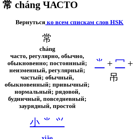
常 cháng ЧАСТО
Вернуться
ко всем спискам слов HSK
常
cháng
часто, регулярно, обычно,
⺌
+
冖
+
обыкновенно; постоянный;
неизменный, регулярный;
吊
частый; обычный,
обыкновенный; привычный;
нормальный; рядовой,
будничный, повседневный;
заурядный, простой
小 ⺌ ⺍
xiǎo