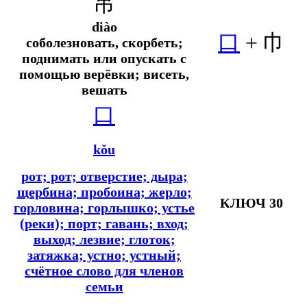
吊
diào
口
+ 巾
соболезновать, скорбеть;
поднимать или опускать с
помощью верёвки; висеть,
вешать
口
kǒu
рот; рот; отверстие; дыра;
щербина; пробоина; жерло;
КЛЮЧ 30
горловина; горлышко; устье
(реки); порт; гавань; вход;
выход; лезвие; глоток;
затяжка; устно; устный;
счётное слово для членов
семьи