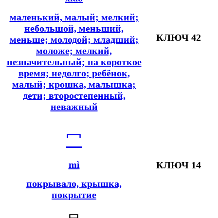
маленький, малый; мелкий;
небольшой, меньший,
КЛЮЧ 42
меньше; молодой; младший;
моложе; мелкий,
незначительный; на короткое
время; недолго; ребёнок,
малый; крошка, малышка;
дети; второстепенный,
неважный
冖
mì
КЛЮЧ 14
покрывало, крышка,
покрытие