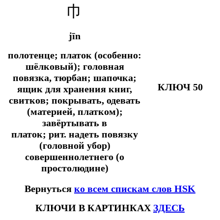
巾
jīn
полотенце; платок (особенно:
шёлковый); головная
повязка, тюрбан; шапочка;
КЛЮЧ 50
ящик для хранения книг,
свитков; покрывать, одевать
(материей, платком);
завёртывать в
платок;
рит.
надеть повязку
(головной убор)
совершеннолетнего (о
простолюдине)
Вернуться
ко всем спискам слов HSK
КЛЮЧИ В КАРТИНКАХ
ЗДЕСЬ