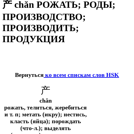
产 chǎn РОЖАТЬ; РОДЫ;
ПРОИЗВОДСТВО;
ПРОИЗВОДИТЬ;
ПРОДУКЦИЯ
Вернуться
ко всем спискам слов HSK
产
chǎn
рожать, телиться, жеребиться
и т. п; метать (икру); нестись,
класть (яйца); порождать
(что-л.); выделять