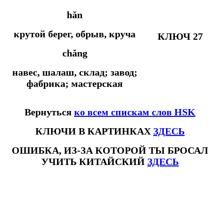
hǎn
крутой берег, обрыв, круча
КЛЮЧ 27
chǎng
навес, шалаш, склад; завод;
фабрика; мастерская
Вернуться
ко всем спискам слов HSK
КЛЮЧИ В КАРТИНКАХ
ЗДЕСЬ
ОШИБКА, ИЗ-ЗА КОТОРОЙ ТЫ БРОСАЛ
УЧИТЬ КИТАЙСКИЙ
ЗДЕСЬ
#ключикитайскиеиероглиф #разбориероглифанаключи
#списоксловhsk1 #списоксловhsk1новыйстандарт #списоксловhsk2 #списоксловhsk2новытандарт #списоксловhsk3
#списоксловhsk3новыйстандарт #списоксловhsk4 #списоксловhsk4новыйстандарт #списоксловhsk5
#списоксловhsk5новыйстандарт #списоксловhsk6 #списоксловhsk6новыйстандар3.0