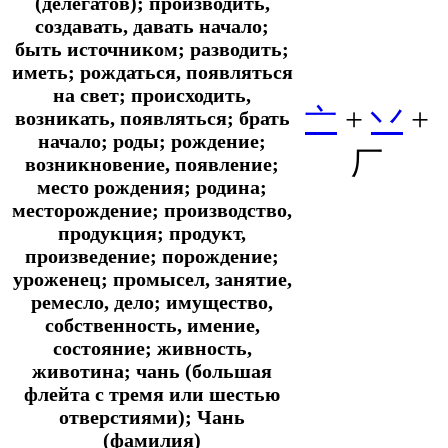
(делегатов); производить,
создавать, давать начало;
быть источником; разводить;
иметь; рождаться, появляться
на свет; происходить,
亠
+
丷
+
возникать, появляться; брать
начало; роды; рождение;
厂
возникновение, появление;
место рождения; родина;
месторождение; производство,
продукция; продукт,
произведение; порождение;
уроженец; промысел, занятие,
ремесло, дело; имущество,
собственность, имение,
состояние; живность,
животина; чань (большая
флейта с тремя или шестью
отверстиями); Чань
(фамилия)