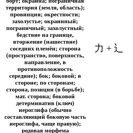
борт; окраина; пограничная
территория (земля, область);
провинция; окрестности;
захолустье; окраинный;
пограничный; захолустный;
бедствие на границе,
вторжение (нашествие)
力 +
辶
соседних племён; сторона
(пространство, поверхность,
направление, в
противоположность
середине); бок; боковой; в
стороне; по сторонам;
сторона, позиции (в борьбе);
мат. сторона; боковой
детерминатив (ключ)
иероглифа (обычно
составляющий боковую часть
иероглифа, чаще правую);
родовая морфема