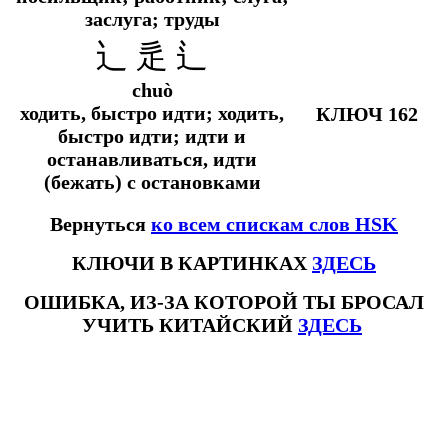
заслуга; труды
辶 辵 ⻍
chuò
ходить, быстро идти; ходить,
КЛЮЧ 162
быстро идти; идти и
останавливаться, идти
(бежать) с остановками
Вернуться
ко всем спискам слов HSK
КЛЮЧИ В КАРТИНКАХ
ЗДЕСЬ
ОШИБКА, ИЗ-ЗА КОТОРОЙ ТЫ БРОСАЛ
УЧИТЬ КИТАЙСКИЙ
ЗДЕСЬ
#ключикитайскиеиероглиф #разбориероглифанаключи
#списоксловhsk1 #списоксловhsk1новыйстандарт #списоксловhsk2 #списоксловhsk2новытандарт #списоксловhsk3
#списоксловhsk3новыйстандарт #списоксловhsk4 #списоксловhsk4новыйстандарт #списоксловhsk5
#списоксловhsk5новыйстандарт #списоксловhsk6 #списоксловhsk6новыйстандар3.0