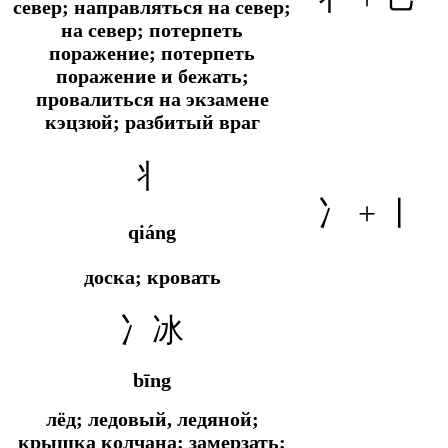
север; направляться на север;
на север; потерпеть
поражение; потерпеть
поражение и бежать;
провалиться на экзамене
кэцзюй; разбитый враг
丬
冫 + 丨
qiáng
доска; кровать
冫冰
bīng
лёд; ледовый, ледяной;
крышка колчана; замерзать;