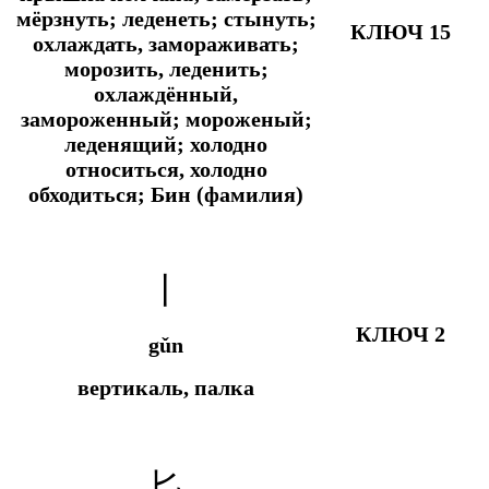
мёрзнуть; леденеть; стынуть;
КЛЮЧ 15
охлаждать, замораживать;
морозить, леденить;
охлаждённый,
замороженный; мороженый;
леденящий; холодно
относиться, холодно
обходиться; Бин (фамилия)
丨
КЛЮЧ 2
gǔn
вертикаль, палка
匕