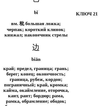
bǐ
КЛЮЧ 21
вм. 枇 большая ложка;
черпак; короткий клинок;
кинжал; наконечник стрелы
边
biān
край; предел, граница; грань;
берег; конец; оконечность;
граница, рубеж, кордон;
пограничный; край, кромка;
кайма, окаймление, оторочка,
кант, рант; бордюр; рама,
рамка, обрамление; ободок;