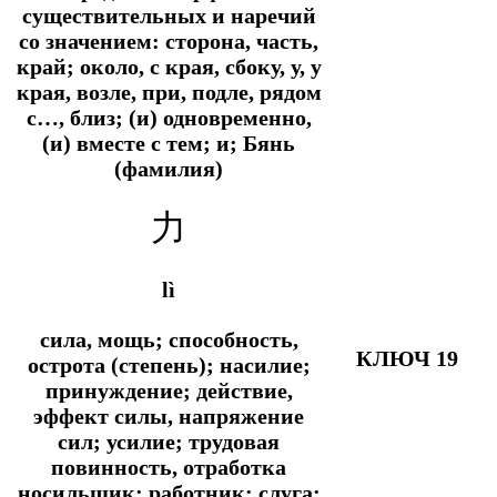
существительных и наречий
со значением: сторона, часть,
край; около, с края, сбоку, у, у
края, возле, при, подле, рядом
с…, близ; (и) одновременно,
(и) вместе с тем; и; Бянь
(фамилия)
力
lì
сила, мощь; способность,
КЛЮЧ 19
острота (степень); насилие;
принуждение; действие,
эффект силы, напряжение
сил; усилие; трудовая
повинность, отработка
носильщик; работник; слуга;