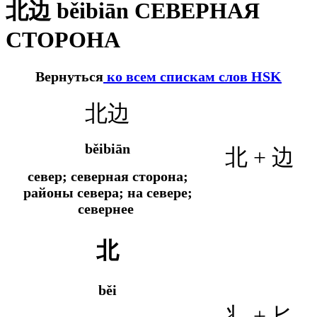
北边 běibiān СЕВЕРНАЯ
СТОРОНА
Вернуться
ко всем спискам слов HSK
北边
běibiān
北 + 边
север; северная сторона;
районы севера; на севере;
севернее
北
běi
丬 + 匕