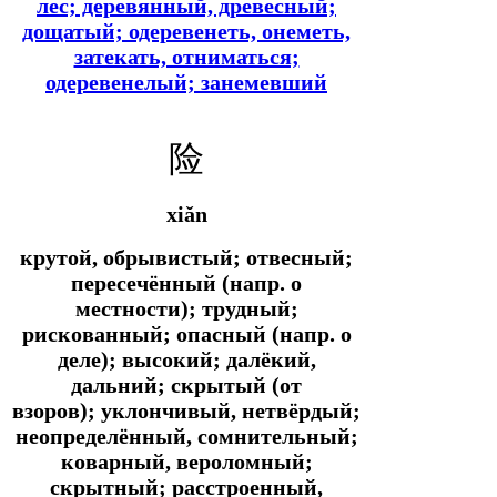
лес; деревянный, древесный;
дощатый; одеревенеть, онеметь,
затекать, отниматься;
одеревенелый; занемевший
险
xiǎn
крутой, обрывистый; отвесный;
пересечённый (
напр.
о
местности); трудный;
рискованный; опасный (
напр.
о
деле); высокий; далёкий,
дальний; скрытый (от
взоров); уклончивый, нетвёрдый;
неопределённый, сомнительный;
коварный, вероломный;
скрытный; расстроенный,