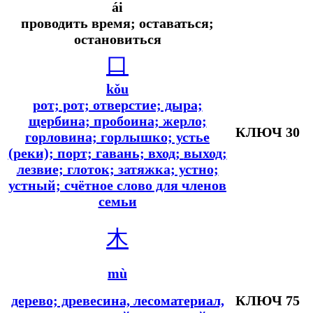
ái
проводить время; оставаться;
остановиться
口
kǒu
рот; рот; отверстие; дыра;
щербина; пробоина; жерло;
КЛЮЧ 30
горловина; горлышко; устье
(реки); порт; гавань; вход;
выход;
лезвие; глоток; затяжка; устно;
устный; счётное слово для членов
семьи
木
mù
дерево; древесина, лесоматериал,
КЛЮЧ 75