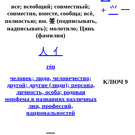
все; всеобщий; совместный;
+
⺍
一
совместно, вместе, сообща; всё,
полностью;
вм.
签 (подписывать,
надписывать); молотило; Цянь
(фамилия)
人
亻
rén
человек; люди, человечество;
КЛЮЧ 9
другой; другие (люди); персона,
личность, особа; родовая
морфема в названиях различных
лиц, профессий,
национальностей
一