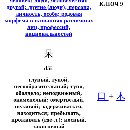
человек; люди, человечество;
КЛЮЧ 9
другой; другие (люди); персона,
личность, особа; родовая
морфема в названиях различных
лиц, профессий,
национальностей
呆
dāi
глупый, тупой,
несообразительный; тупо,
обалдело; неподвижный,
口
+
木
окаменелый; омертвелый,
неживой; задерживаться,
находиться; пребывать,
проживать (где-л.); косный,
закоснелый