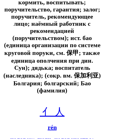
кормить, воспитывать;
поручительство, гарантия; залог;
поручитель, рекомендующее
лицо; наёмный работник с
рекомендацией
(поручительством); ист. бао
(единица организации по системе
круговой поруки, см. 保甲; также
единица ополчения при дин.
Сун); дядька; воспитатель
(наследника); (сокр. вм. 保加利亚)
Болгария; болгарский; Бао
(фамилия)
亻
人
rén