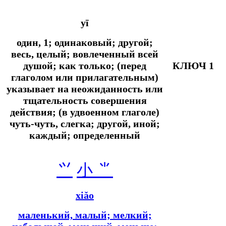
yī
один, 1; одинаковый; другой;
весь, целый; вовлеченный всей
душой;
как только; (перед
КЛЮЧ 1
глаголом или прилагательным)
указывает на неожиданность или
тщательность совершения
действия; (в удвоенном глаголе)
чуть-чуть, слегка;
другой, иной;
каждый; определенный
⺍
小 ⺌
xiǎo
маленький, малый; мелкий;