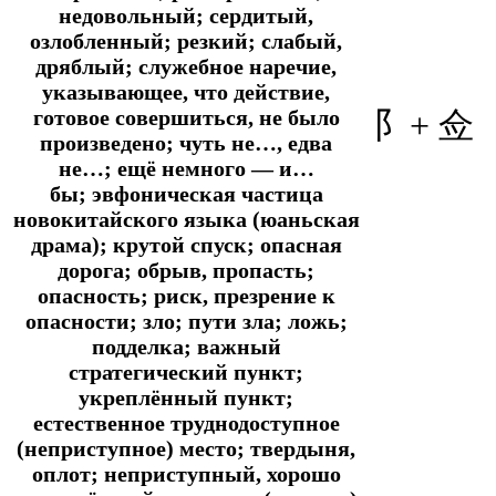
недовольный; сердитый,
озлобленный; резкий; слабый,
дряблый; служебное наречие,
указывающее, что действие,
готовое совершиться, не было
阝+ 佥
произведено; чуть не…, едва
не…; ещё немного ― и…
бы; эвфоническая частица
новокитайского языка (юаньская
драма); крутой спуск; опасная
дорога; обрыв, пропасть;
опасность; риск, презрение к
опасности; зло; пути зла; ложь;
подделка; важный
стратегический пункт;
укреплённый пункт;
естественное труднодоступное
(неприступное) место; твердыня,
оплот; неприступный, хорошо