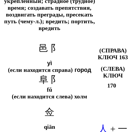
укреплённый; страдное (трудное)
время; создавать препятствия,
воздвигать преграды, пресекать
путь (чему-л.); вредить; портить,
вредить
邑 阝
(СПРАВА)
КЛЮЧ 163
yì
(СЛЕВА)
(если находится справа)
город
КЛЮЧ
阜 阝
170
fǔ
(если находится слева) холм
佥
qiān
人
+ 一