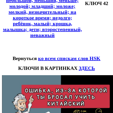
небольшой, меньший, меньше;
КЛЮЧ 42
молодой; младший; моложе;
мелкий, незначительный; на
короткое время; недолго;
ребёнок, малый; крошка,
малышка; дети; второстепенный,
неважный
Вернуться
ко всем спискам слов HSK
КЛЮЧИ В КАРТИНКАХ
ЗДЕСЬ