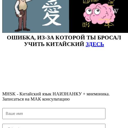
ОШИБКА, ИЗ-ЗА КОТОРОЙ ТЫ БРОСАЛ
УЧИТЬ КИТАЙСКИЙ
ЗДЕСЬ
#ключикитайскиеиероглиф #разбориероглифанаключи
#списоксловhsk1 #списоксловhsk1новыйстандарт #списоксловhsk2 #списоксловhsk2новытандарт #списоксловhsk3
#списоксловhsk3новыйстандарт #списоксловhsk4 #списоксловhsk4новыйстандарт #списоксловhsk5
#списоксловhsk5новыйстандарт #списоксловhsk6 #списоксловhsk6новыйстандар3.0
MHSK - Китайский язык НАИЗНАНКУ + мнемоника.
Записаться на МАК консультацию