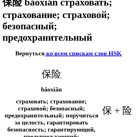
保险 bǎoxiǎn страховать;
страхование; страховой;
безопасный;
предохранительный
Вернуться
ко всем спискам слов HSK
保险
bǎoxiǎn
страховать; страхование;
страховой; безопасный;
保 + 险
предохранительный; поручиться
за целость, гарантировать
безопасность; гарантирующий,
предупреждающий;