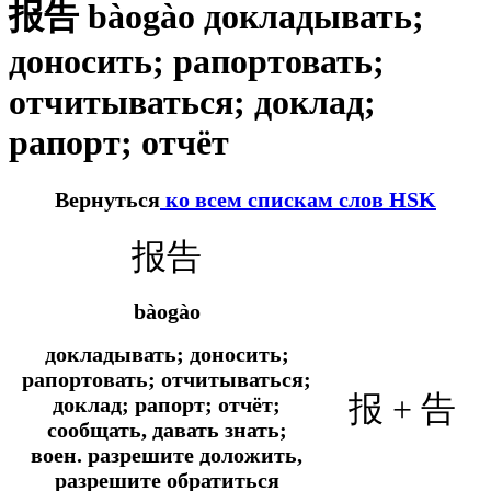
报告 bàogào докладывать;
доносить; рапортовать;
отчитываться; доклад;
рапорт; отчёт
Вернуться
ко всем спискам слов HSK
报告
bàogào
докладывать; доносить;
рапортовать; отчитываться;
报 + 告
доклад; рапорт; отчёт;
сообщать, давать знать;
воен.
разрешите доложить,
разрешите обратиться