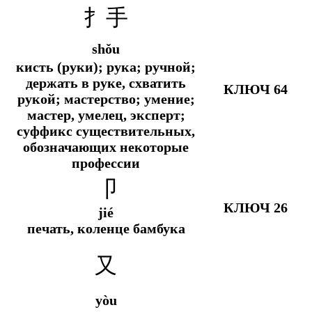
扌手
shǒu
кисть (руки); рука; ручной;
держать в руке, схватить
КЛЮЧ 64
рукой; мастерство; умение;
мастер, умелец, эксперт;
суффикс существительных,
обозначающих некоторые
профессии
卩
КЛЮЧ 26
jié
печать, коленце бамбука
又
yòu