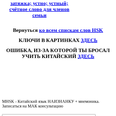
затяжка; устно; устный;
счётное слово для членов
семьи
Вернуться
ко всем спискам слов HSK
КЛЮЧИ В КАРТИНКАХ
ЗДЕСЬ
ОШИБКА, ИЗ-ЗА КОТОРОЙ ТЫ БРОСАЛ
УЧИТЬ КИТАЙСКИЙ
ЗДЕСЬ
#ключикитайскиеиероглиф #разбориероглифанаключи
#списоксловhsk1 #списоксловhsk1новыйстандарт #списоксловhsk2 #списоксловhsk2новытандарт #списоксловhsk3
#списоксловhsk3новыйстандарт #списоксловhsk4 #списоксловhsk4новыйстандарт #списоксловhsk5
#списоксловhsk5новыйстандарт #списоксловhsk6 #списоксловhsk6новыйстандар3.0
MHSK - Китайский язык НАИЗНАНКУ + мнемоника.
Записаться на МАК консультацию