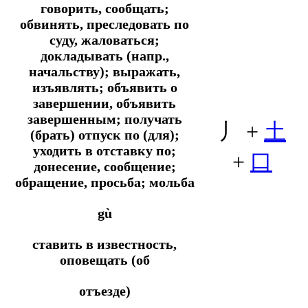
говорить, сообщать;
обвинять, преследовать по
суду, жаловаться;
докладывать (напр.,
начальству); выражать,
изъявлять; объявить о
завершении, объявить
завершенным; получать
丿 +
土
(брать) отпуск по (для);
уходить в отставку по;
+
口
донесение, сообщение;
обращение, просьба; мольба
gù
ставить в известность,
оповещать (об
отъезде)