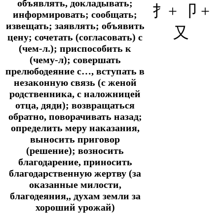
объявлять, докладывать;
扌+
卩
+
информировать; сообщать;
извещать; заявлять; объявить
又
цену; сочетать (согласовать) с
(чем-л.); приспособить к
(чему-л); совершать
прелюбодеяние с…, вступать в
незаконную связь (с женой
родственника, с наложницей
отца, дяди); возвращаться
обратно, поворачивать назад;
определить меру наказания,
выносить приговор
(решение); возносить
благодарение, приносить
благодарственную жертву (за
оказанные милости,
благодеяния,, духам земли за
хороший урожай)