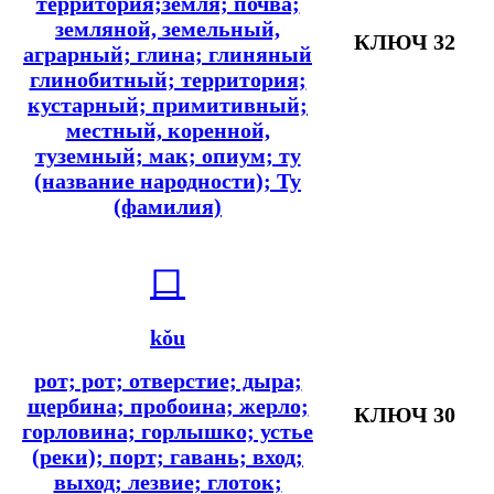
территория;земля; почва;
земляной, земельный,
КЛЮЧ 32
аграрный; глина; глиняный
глинобитный; территория;
кустарный; примитивный;
местный, коренной,
туземный; мак; опиум; ту
(название народности); Ту
(фамилия)
口
kǒu
рот; рот; отверстие; дыра;
щербина; пробоина; жерло;
КЛЮЧ 30
горловина; горлышко; устье
(реки); порт; гавань; вход;
выход; лезвие; глоток;