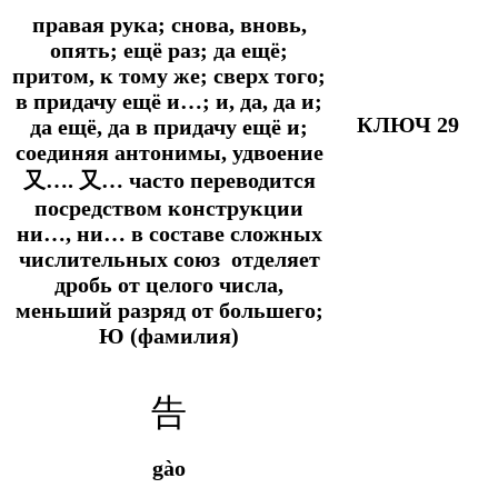
правая рука; снова, вновь,
опять; ещё раз; да ещё;
притом, к тому же; сверх того;
в придачу ещё и…; и, да, да и;
КЛЮЧ 29
да ещё, да в придачу ещё и;
соединяя антонимы, удвоение
又…. 又… часто переводится
посредством конструкции
ни…, ни… в составе сложных
числительных союз отделяет
дробь от целого числа,
меньший разряд от большего;
Ю (фамилия)
告
gào