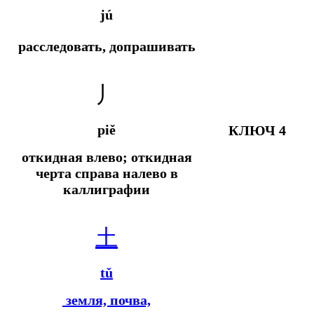
jú
расследовать, допрашивать
丿
piě
КЛЮЧ 4
откидная влево; откидная
черта справа налево в
каллиграфии
土
tǔ
земля, почва,