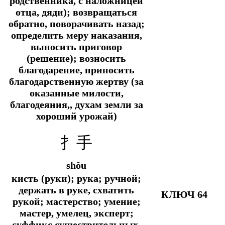
родственника, с наложницей
отца, дяди); возвращаться
обратно, поворачивать назад;
определить меру наказания,
выносить приговор
(решение); возносить
благодарение, приносить
благодарственную жертву (за
оказанные милости,
благодеяния,, духам земли за
хороший урожай)
扌手
shǒu
кисть (руки); рука; ручной;
держать в руке, схватить
КЛЮЧ 64
рукой; мастерство; умение;
мастер, умелец, эксперт;
суффикс существительных,