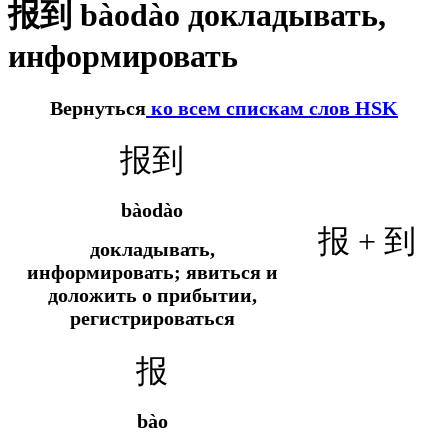
报到 bàodào докладывать,
информировать
Вернуться
ко всем спискам слов HSK
报到
bàodào
报 + 到
докладывать,
информировать; явиться и
доложить о прибытии,
регистрироваться
报
bào