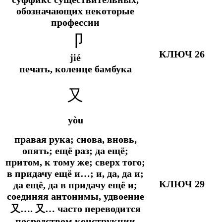
обозначающих некоторые
профессии
卩
КЛЮЧ 26
jié
печать, коленце бамбука
又
yòu
правая рука; снова, вновь,
опять; ещё раз; да ещё;
притом, к тому же; сверх того;
в придачу ещё и…; и, да, да и;
КЛЮЧ 29
да ещё, да в придачу ещё и;
соединяя антонимы, удвоение
又…. 又… часто переводится
посредством конструкции