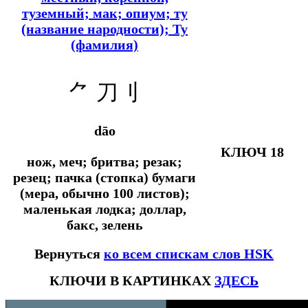
туземный; мак; опиум; ту
(название народности); Ту
(фамилия)
⺈
刀刂
dāo
КЛЮЧ 18
нож, меч; бритва; резак;
резец; пачка (стопка) бумаги
(мера, обычно 100 листов);
маленькая лодка; доллар,
бакс, зелень
Вернуться
ко всем спискам слов HSK
КЛЮЧИ В КАРТИНКАХ
ЗДЕСЬ