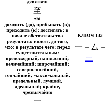
действия
至
zhì
доходить (до), прибывать (в);
приходить (к); достигать; в
КЛЮЧ 133
начале обстоятельства
результата: вплоть до того,
一 + 厶 +
что; в результате чего; перед
существительным:
土
превосходный, наивысший;
величайший; широчайший;
совершеннейший,
тончайший; максимальный,
предельный, лучший,
идеальный; крайне,
чрезвычайно
一