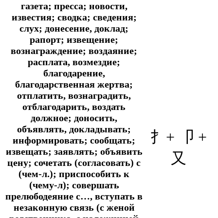
газета; пресса; новости,
известия; сводка; сведения;
слух; донесение, доклад;
рапорт; извещение;
вознаграждение; воздаяние;
расплата, возмездие;
благодарение,
благодарственная жертва;
отплатить, вознаградить,
отблагодарить, воздать
должное; доносить,
объявлять, докладывать;
扌+
卩
+
информировать; сообщать;
извещать; заявлять; объявить
又
цену; сочетать (согласовать) с
(чем-л.); приспособить к
(чему-л); совершать
прелюбодеяние с…, вступать в
незаконную связь (с женой