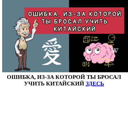
ОШИБКА, ИЗ-ЗА КОТОРОЙ ТЫ БРОСАЛ
УЧИТЬ КИТАЙСКИЙ
ЗДЕСЬ
#ключикитайскиеиероглиф #разбориероглифанаключи
#списоксловhsk1 #списоксловhsk1новыйстандарт #списоксловhsk2 #списоксловhsk2новытандарт #списоксловhsk3
#списоксловhsk3новыйстандарт #списоксловhsk4 #списоксловhsk4новыйстандарт #списоксловhsk5
#списоксловhsk5новыйстандарт #списоксловhsk6 #списоксловhsk6новыйстандар3.0