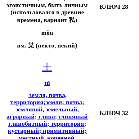
эгоистичным, быть личным
КЛЮЧ 28
(использовался в древние
времена, вариант 私)
mǒu
вм.
某 (некто, некий)
土
tǔ
земля, почва,
территория;земля; почва;
земляной, земельный,
КЛЮЧ 32
аграрный; глина; глиняный
глинобитный; территория;
кустарный; примитивный;
местный, коренной,