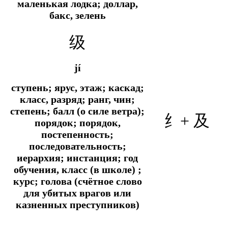
маленькая лодка; доллар,
бакс, зелень
级
jí
ступень; ярус, этаж; каскад;
класс, разряд; ранг, чин;
степень; балл (о силе ветра);
纟+ 及
порядок; порядок,
постепенность;
последовательность;
иерархия; инстанция; год
обучения, класс (в школе) ;
курс; голова (счётное слово
для убитых врагов или
казненных преступников)