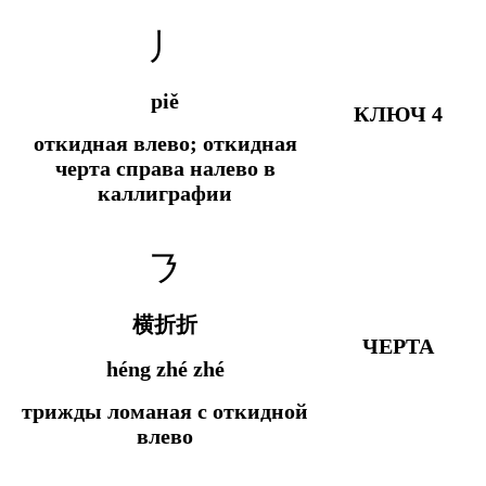
丿
piě
КЛЮЧ 4
откидная влево; откидная
черта справа налево в
каллиграфии
㇋
横折折
ЧЕРТА
héng zhé zhé
трижды ломаная с откидной
влево