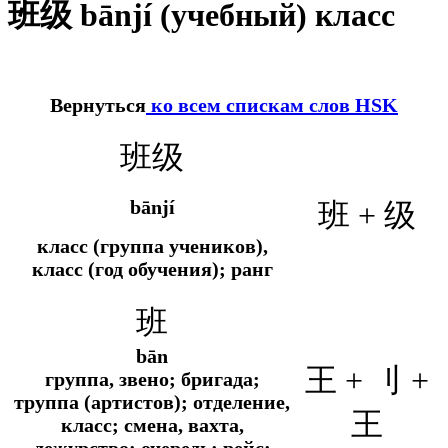
班级 bānjí (учебный) класс
Вернуться
ко всем спискам слов HSK
班级
bānjí
班 + 级
класс (группа учеников),
класс (год обучения); ранг
班
bān
王 + 刂 +
группа, звено; бригада;
труппа (артистов); отделение,
王
класс; смена, вахта,
дежурство; очередь; рейс;