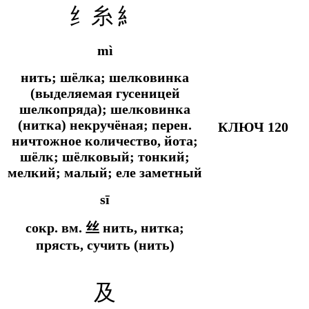
纟糸 糹
mì
нить; шёлка; шелковинка
(выделяемая гусеницей
шелкопряда); шелковинка
(нитка) некручёная;
перен.
КЛЮЧ 120
ничтожное количество, йота;
шёлк; шёлковый; тонкий;
мелкий; малый; еле заметный
sī
сокр. вм.
丝 нить, нитка;
прясть, сучить (нить)
及