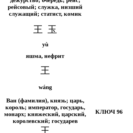
рейсовый; служка, низший
служащий; статист, комик
王 玉
yù
яшма, нефрит
王
wáng
Ван (фамилия), князь; царь,
король; император, государь,
КЛЮЧ 96
монарх; княжеский, царский,
королевский; государев
王