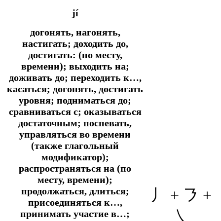
jí
догонять, нагонять,
настигать; доходить до,
достигать: (по месту,
времени); выходить на;
доживать до; переходить к…,
касаться; догонять, достигать
уровня; подниматься до;
сравниваться с; оказываться
достаточным; поспевать,
управляться во времени
(также глагольный
модификатор);
распространяться на (по
месту, времени);
продолжаться, длиться;
丿 + ㇋ +
присоединяться к…,
㇏
принимать участие в…;