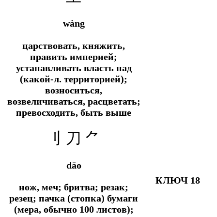
wàng
царствовать, княжить,
править империей;
устанавливать власть над
(какой-л. территорией);
возноситься,
возвеличиваться, расцветать;
превосходить, быть выше
刂 刀
⺈
dāo
КЛЮЧ 18
нож, меч; бритва; резак;
резец; пачка (стопка) бумаги
(мера, обычно 100 листов);