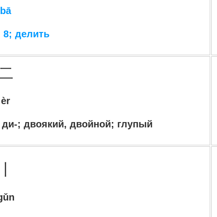
bā
 8; делить
二
èr
-, ди-; двоякий, двойной; глупый
丨
gǔn