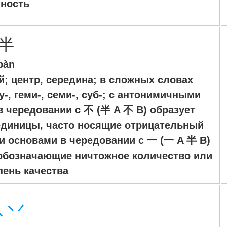
ность
半
bàn
й; центр, середина; в сложных словах
у-, геми-, семи-, суб-; с антонимичными
в чередовании с 不 (半 A 不 B) образует
единицы, часто носящие отрицательный
и основами в чередовании с 一 (一 A 半 B)
 обозначающие ничтожное количество или
пень качества
 丷