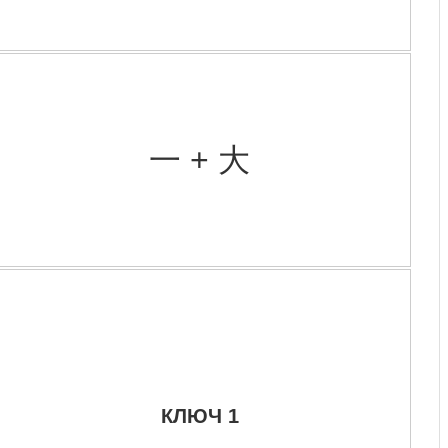
一 + 大
КЛЮЧ 1