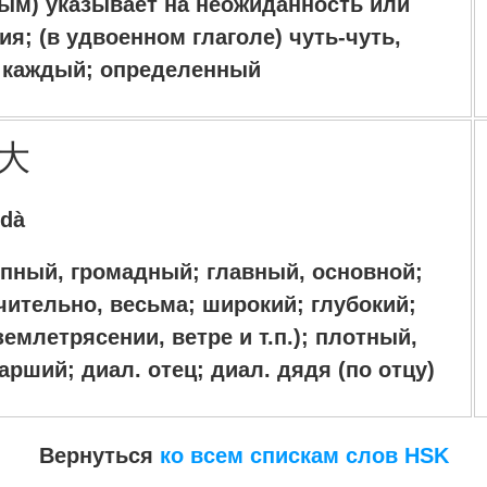
ным) указывает на неожиданность или
я; (в удвоенном глаголе) чуть-чуть,
; каждый; определенный
大
dà
пный, громадный; главный, основной;
чительно, весьма; широкий; глубокий;
землетрясении, ветре и т.п.); плотный,
тарший;
диал.
отец;
диал.
дядя (по отцу)
Вернуться
ко всем спискам слов HSK