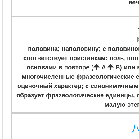
веч
половина; наполовину; с половино
соответствует приставкам: пол-, пол
основами в повторе (半 A 半 B) или 
многочисленные фразеологические 
оценочный характер; с синонимичным
образует фразеологические единицы,
малую сте
八