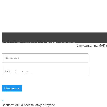
#ключикитайскиеиероглиф #разбориероглифанаключи
#списоксловhsk1 #списоксловhsk1новыйстандарт #списоксловhsk2 #списоксловhsk2новытандарт #списоксловhsk
MHSK - Китайский язык НАИЗНАНКУ + мнемоника.
Записаться на МАК 
×
Записаться на расстановку в группе