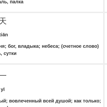
аль, палка
天
tiān
ня; бог, владыка; небеса; (счетное слово)
, сутки
一
yī
елый; вовлеченный всей душой;
как только;