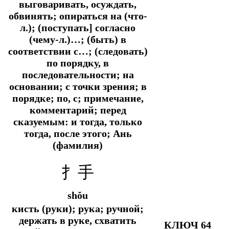
выговаривать, осуждать,
обвинять; опираться на (что-
л.); (поступать] согласно
(чему-л.)…; (быть) в
соответствии с…; (следовать)
по порядку, в
последовательности; на
основании; с точки зрения; в
порядке; по, с; примечание,
комментарий; перед
сказуемым: и тогда, только
тогда, после этого; Ань
(фамилия)
扌手
shǒu
кисть (руки); рука; ручной;
держать в руке, схватить
КЛЮЧ 64