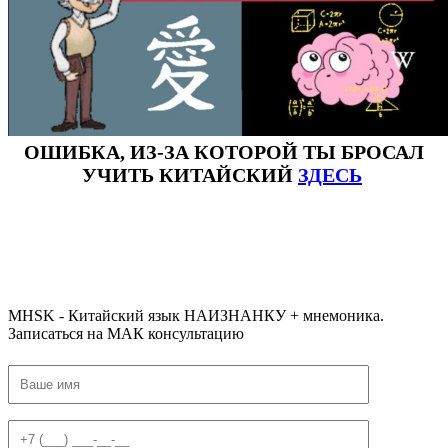
ОШИБКА, ИЗ-ЗА КОТОРОЙ ТЫ БРОСАЛ
УЧИТЬ КИТАЙСКИЙ
ЗДЕСЬ
#ключикитайскиеиероглиф #разбориероглифанаключи
#списоксловhsk1 #списоксловhsk1новыйстандарт #списоксловhsk2 #списоксловhsk2новытандарт #списоксловhsk3
#списоксловhsk3новыйстандарт #списоксловhsk4 #списоксловhsk4новыйстандарт #списоксловhsk5
#списоксловhsk5новыйстандарт #списоксловhsk6 #списоксловhsk6новыйстандар3.0
MHSK - Китайский язык НАИЗНАНКУ + мнемоника.
Записаться на МАК консультацию