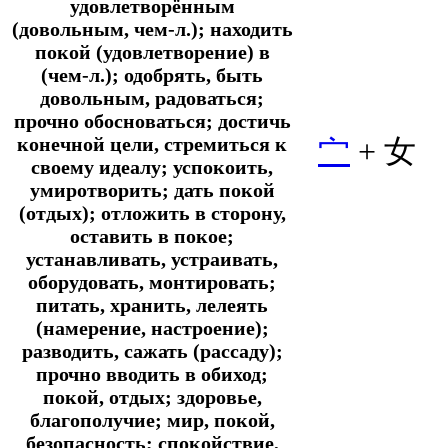
удовлетворённым
(довольным, чем-л.); находить
покой (удовлетворение) в
(чем-л.); одобрять, быть
довольным, радоваться;
прочно обосноваться; достичь
конечной цели, стремиться к
宀
+ 女
своему идеалу; успокоить,
умиротворить; дать покой
(отдых); отложить в сторону,
оставить в покое;
устанавливать, устраивать,
оборудовать, монтировать;
питать, хранить, лелеять
(намерение, настроение);
разводить, сажать (рассаду);
прочно вводить в обиход;
покой, отдых; здоровье,
благополучие; мир, покой,
безопасность; спокойствие,