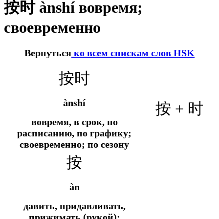
按时 ànshí вовремя;
своевременно
Вернуться
ко всем спискам слов HSK
按时
ànshí
按 + 时
вовремя, в срок, по
расписанию, по графику;
своевременно; по сезону
按
àn
давить, придавливать,
прижимать (рукой);