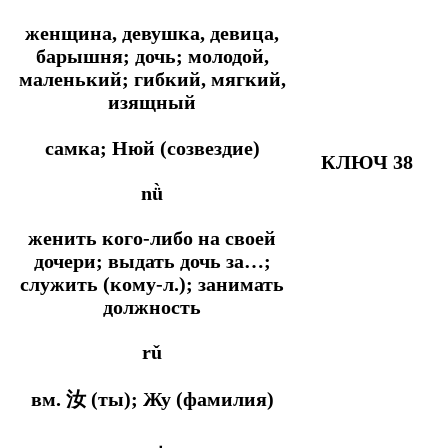
женщина, девушка, девица,
барышня; дочь; молодой,
маленький; гибкий, мягкий,
изящный
самка; Нюй (созвездие)
КЛЮЧ 38
nǜ
женить кого-либо на своей
дочери; выдать дочь за…;
служить (кому-л.); занимать
должность
rǔ
вм. 汝 (ты); Жу (фамилия)