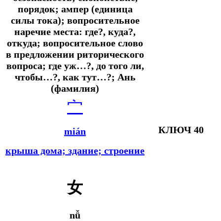
порядок; ампер (единица
силы тока); вопросительное
наречие места: где?, куда?,
откуда; вопросительное слово
в предложении риторического
вопроса; где уж…?, до того ли,
чтобы…?, как тут…?; Ань
(фамилия)
宀
КЛЮЧ 40
mián
крыша дома; здание; строение
女
nǚ