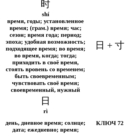
时
shí
время, годы; установленное
время; (грам.) время; час;
сезон; время года; период;
эпоха; удобная возможность;
日
+
寸
подходящее время; во время;
во время, когда; тогда;
приходить в своё время,
стоять вровень со временем;
быть своевременным;
чувствовать своё время;
своевременный, нужный
日
rì
день, дневное время; солнце;
КЛЮЧ 72
дата; ежедневно; время;