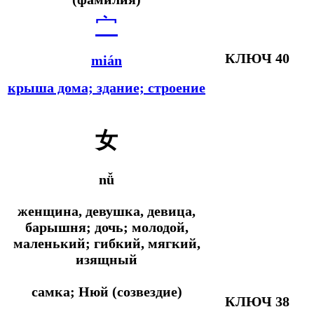
宀
КЛЮЧ 40
mián
крыша дома; здание; строение
女
nǚ
женщина, девушка, девица,
барышня; дочь; молодой,
маленький; гибкий, мягкий,
изящный
самка; Нюй (созвездие)
КЛЮЧ 38