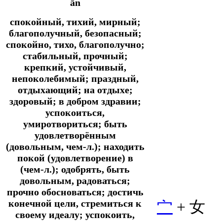
ān
спокойный, тихий, мирный;
благополучный, безопасный;
спокойно, тихо, благополучно;
стабильный, прочный;
крепкий, устойчивый,
непоколебимый; праздный,
отдыхающий; на отдыхе;
здоровый; в добром здравии;
успокоиться,
умиротвориться; быть
удовлетворённым
(довольным, чем-л.); находить
покой (удовлетворение) в
(чем-л.); одобрять, быть
довольным, радоваться;
прочно обосноваться; достичь
конечной цели, стремиться к
宀
+ 女
своему идеалу; успокоить,