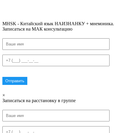
#списоксловhsk1 #списоксловhsk1новыйстандарт #списоксловhsk2 #списоксловhsk2новытандарт #списоксловhsk3
#списоксловhsk3новыйстандарт #списоксловhsk4 #списоксловhsk4новыйстандарт #списоксловhsk5
#списоксловhsk5новыйстандарт #списоксловhsk6 #списоксловhsk6новыйстандар3.0
MHSK - Китайский язык НАИЗНАНКУ + мнемоника.
Записаться на МАК консультацию
×
Записаться на расстановку в группе