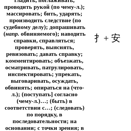
проводить рукой (по чему-л.);
массировать; бить, ударять;
производить следствие (по
судебному делу); допрашивать
(
напр.
обвиняемого); наводить
扌+ 安
справки, справляться;
проверять, выяснять,
ревизовать; давать справку;
комментировать; объезжать,
осматривать, патрулировать,
инспектировать; упрекать,
выговаривать, осуждать,
обвинять; опираться на (что-
л.); (поступать] согласно
(чему-л.)…; (быть) в
соответствии с…; (следовать)
по порядку, в
последовательности; на
основании; с точки зрения; в