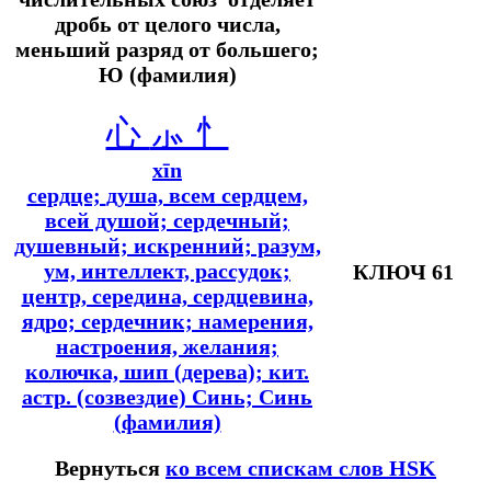
дробь от целого числа,
меньший разряд от большего;
Ю (фамилия)
心
⺗ 忄
xīn
сердце;
душа, всем сердцем,
всей душой; сердечный;
душевный; искренний; разум,
ум, интеллект, рассудок;
КЛЮЧ 61
центр, середина, сердцевина,
ядро; сердечник; намерения,
настроения, желания;
колючка, шип (дерева);
кит.
астр.
(созвездие) Синь; Синь
(фамилия)
Вернуться
ко всем спискам слов HSK