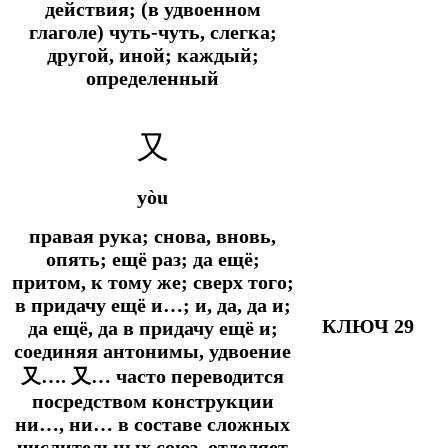
действия; (в удвоенном
глаголе) чуть-чуть, слегка;
другой, иной; каждый;
определенный
又
yòu
правая рука; снова, вновь,
опять; ещё раз; да ещё;
притом, к тому же; сверх того;
в придачу ещё и…; и, да, да и;
КЛЮЧ 29
да ещё, да в придачу ещё и;
соединяя антонимы, удвоение
又…. 又… часто переводится
посредством конструкции
ни…, ни… в составе сложных
числительных союз отделяет