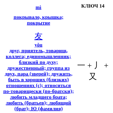
КЛЮЧ 14
mì
покрывало, крышка;
покрытие
友
yǒu
друг, приятель, товарищ,
коллега; единомышленник;
близкий по духу;
一 + 丿 +
дружественный; группа из
двух, пара (зверей); дружить,
又
быть в хороших (близких)
отношениях (с); относиться
по-товарищески (по-братски);
любить младшего брата;
любить (братьев); любящий
(брат); Ю (фамилия)