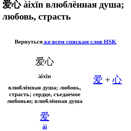
爱心 àixīn влюблённая душа;
любовь, страсть
Вернуться
ко всем спискам слов HSK
爱心
àixīn
爱
+
心
влюблённая душа; любовь,
страсть;
сердце, съедаемое
любовью; влюблённая душа
爱
ài