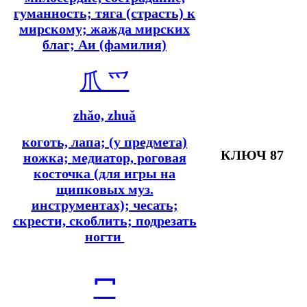
гуманность; тяга (страсть) к
мирскому; жажда мирских
благ; Аи (фамилия)
爪 爫
z
hǎo, zhuǎ
коготь, лапа; (у предмета)
КЛЮЧ 87
ножка;
медиатор, роговая
косточка (для игры на
щипковых муз.
инструментах); чесать;
скрести, скоблить; подрезать
ногти
冖