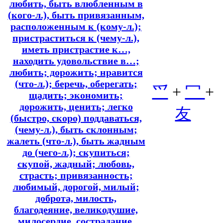
любить, быть влюбленным в
(кого-л.), быть привязанным,
расположенным к (кому-л.);
пристраститься к (чему-л.),
иметь пристрастие к…,
находить удовольствие в…;
любить; дорожить; нравится
(что-л.); беречь, оберегать;
爫
+
冖
+
щадить; экономить;
дорожить, ценить; легко
友
(быстро, скоро) поддаваться,
(чему-л.), быть склонным;
жалеть (что-л.), быть жадным
до (чего-л.); скупиться;
скупой, жадный; любовь,
страсть; привязанность;
любимый, дорогой, милый;
доброта, милость,
благодеяние, великодушие,
милосердие, сострадание,