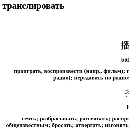
транслировать
bō
проиграть, воспроизвести (напр., фильм); 
радио); передавать по ради
сеять; разбрасывать; рассеивать; распр
общеизвестным; бросать; отвергать; изгонять