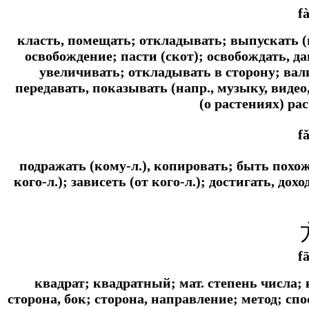
f
класть, помещать; откладывать; выпускать (н
освобождение; пасти (скот); освобождать, д
увеличивать; откладывать в сторону; вали
передавать, показывать (напр., музыку, видео
(о растениях) ра
f
подражать (кому-л.), копировать; быть похож
кого-л.); зависеть (от кого-л.); достигать, дох
f
квадрат; квадратный;
мат.
степень числа; к
сторона, бок; сторона, направление; метод; спо