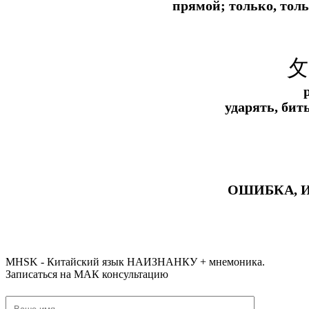
прямой; только, толь
攵
ударять, бит
ОШИБКА, 
#ключикитайскиеиероглиф #разбориероглифанаключи
#списоксловhsk1 #списоксловhsk1новыйстандарт #списоксловhsk2 #списоксловhsk2новытандарт #списоксловhsk3 #списоксл
MHSK - Китайский язык НАИЗНАНКУ + мнемоника.
Записаться на МАК консультацию