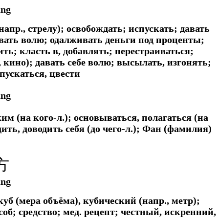
àng
апр., стрелу); освобождать; испускать; давать
авать волю; одалживать деньги под проценты;
ть; класть в, добавлять; перестраиваться;
, кино); давать себе волю; высылать, изгонять;
спускаться, цвести
ǎng
им (на кого-л.); основываться, полагаться (на
одить, доводить себя (до чего-л.); Фан (фамилия)
方
āng
уб (мера объёма), кубический (напр., метр);
соб; средство;
мед.
рецепт; честный, искренний,