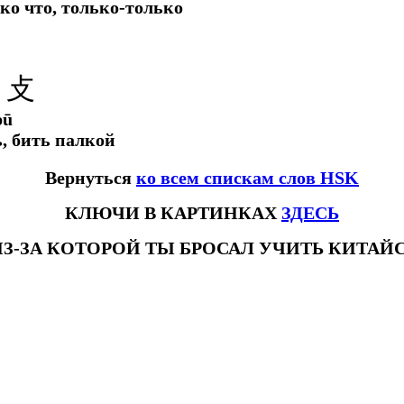
ко что, только-только
 攴
pū
ь, бить палкой
Вернуться
ко всем спискам слов HSK
КЛЮЧИ В КАРТИНКАХ
ЗДЕСЬ
ИЗ-ЗА КОТОРОЙ ТЫ БРОСАЛ УЧИТЬ КИТА
овhsk3новыйстандарт #списоксловhsk4 #списоксловhsk4новыйстандарт #списоксловhsk5 #списоксловhsk5новыйстандарт #списо