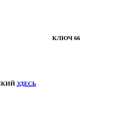
КЛЮЧ 66
ЙСКИЙ
ЗДЕСЬ
ксловhsk6 #списоксловhsk6новыйстандар3.0 #списоксловhsk7 #списоксловhsk8 #списоксловhsk9