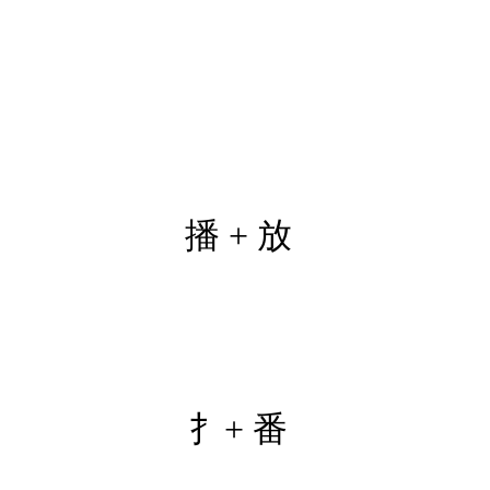
播 + 放
扌+ 番