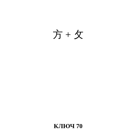
方 +
攵
КЛЮЧ 70