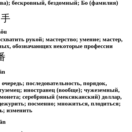
рова); бескровный, бездомный; Бо (фамилия)
扌手
hǒu
 схватить рукой; мастерство; умение; мастер,
ьных, обозначающих некоторые профессии
番
ān
; очередь; последовательность, порядок,
 туземец; иностранец (вообще); чужеземный,
монета; серебряный (мексиканский) доллар,
дежурить; посменно; множиться, плодиться;
ь; изменить
ān