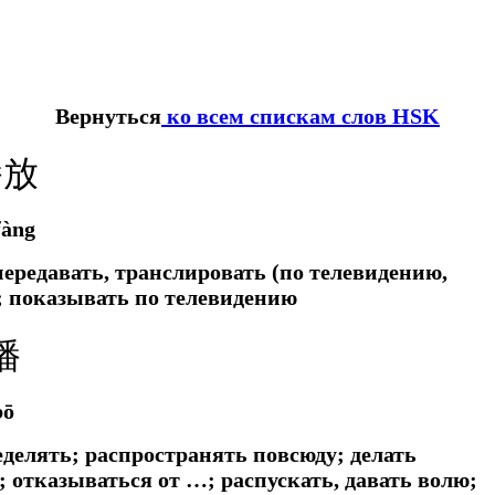
Вернуться
ко всем спискам слов HSK
播放
fàng
передавать, транслировать (по телевидению,
о; показывать по телевидению
播
bō
еделять; распространять повсюду; делать
; отказываться от …; распускать, давать волю;