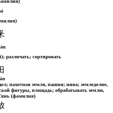
фамилия)
pó
амилия)
釆
iàn
й); различать; сортировать
田
ián
ел; пахотная земля, пашня; нива; земледелие,
ской фигуры, площадь; обрабатывать землю,
Тянь (фамилия)
放