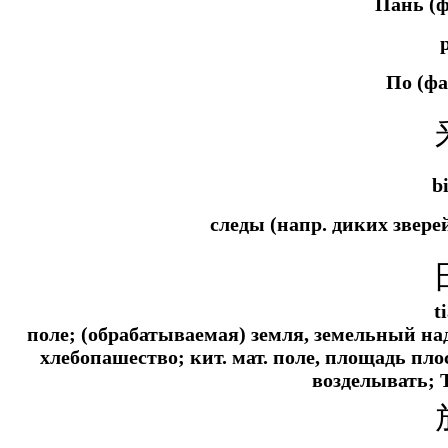
Пань (
По (ф
b
следы (напр. диких звере
t
поле; (обрабатываемая) земля, земельный над
хлебопашество;
кит. мат.
поле, площадь пло
возделывать; 