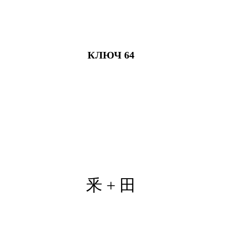
КЛЮЧ 64
釆 +
田