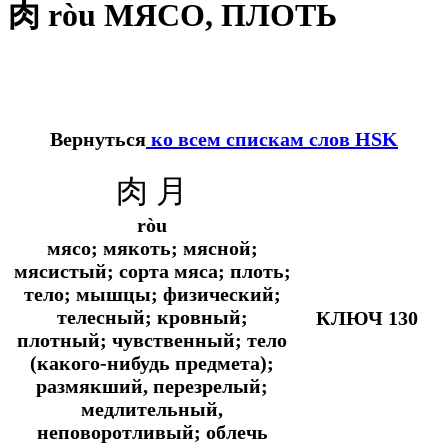
肉 ròu МЯСО, ПЛОТЬ
Вернуться
ко всем спискам слов HSK
肉 月
ròu
мясо; мякоть; мясной;
мясистый; сорта мяса; плоть;
тело; мышцы; физический;
телесный; кровный;
КЛЮЧ 130
плотный; чувственный;
тело
(какого-нибудь предмета);
размякший, перезрелый;
медлительный,
неповоротливый; облечь