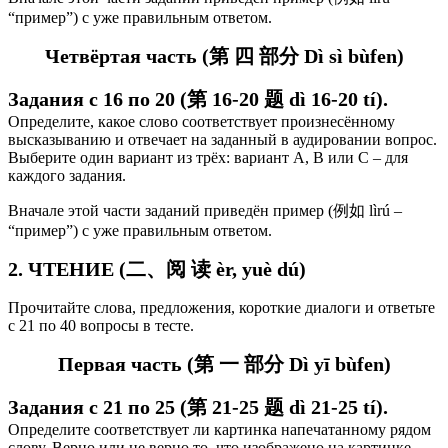
“пример”) с уже правильным ответом.
Четвёртая часть (第 四 部分 Dì sì bùfen)
Задания с 16 по 20 (第 16-20 题 dì 16-20 tí).
Определите, какое слово соответствует произнесённому
высказыванию и отвечает на заданный в аудировании вопрос.
Выберите один вариант из трёх: вариант А, В или С – для
каждого задания.
Вначале этой части заданий приведён пример (例如 lìrú –
“пример”) с уже правильным ответом.
2. ЧТЕНИЕ (二、阅 读 èr, yuè dú)
Прочитайте слова, предложения, короткие диалоги и ответьте
с 21 по 40 вопросы в тесте.
Первая часть (第 一 部分 Dì yī bùfen)
Задания с 21 по 25 (第 21-25 题 d
ì 21-25 tí
).
Определите соответствует ли картинка напечатанному рядом
слову. Верно или не верно то, что изображено на картинке.