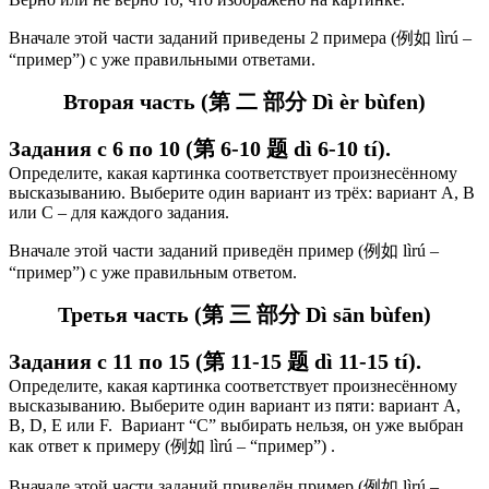
Вначале этой части заданий приведены 2 примера (例如 lìrú –
“пример”) с уже правильными ответами.
Вторая часть (第 二 部分 Dì èr bùfen)
Задания с 6 по 10 (第 6-10 题 dì 6-10 tí).
Определите, какая картинка соответствует произнесённому
высказыванию. Выберите один вариант из трёх: вариант А, В
или С – для каждого задания.
Вначале этой части заданий приведён пример (例如 lìrú –
“пример”) с уже правильным ответом.
Третья часть (第 三 部分 Dì sān bùfen)
Задания с 11 по 15 (第 11-15 题 dì 11-15 tí).
Определите, какая картинка соответствует произнесённому
высказыванию. Выберите один вариант из пяти: вариант А,
В, D, E или F. Вариант “С” выбирать нельзя, он уже выбран
как ответ к примеру (例如 lìrú – “пример”) .
Вначале этой части заданий приведён пример (例如 lìrú –