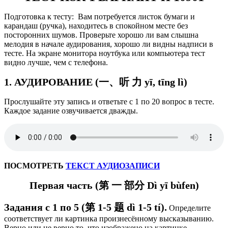
Подготовка к тесту: Вам потребуется листок бумаги и
карандаш (ручка), находитесь в спокойном месте без
посторонних шумов. Проверьте хорошо ли вам слышна
мелодия в начале аудирования, хорошо ли видны надписи в
тесте. На экране монитора ноутбука или компьютера тест
видно лучше, чем с телефона.
1. АУДИРОВАНИЕ (一、听 力 yī, tīng lì)
Прослушайте эту запись и ответьте с 1 по 20 вопрос в тесте.
Каждое задание озвучивается дважды.
ПОСМОТРЕТЬ
ТЕКСТ АУДИОЗАПИСИ
Первая часть (第 一 部分 Dì yī bùfen)
Задания с 1 по 5 (第 1-5 题 d
ì 1-5 tí
).
Определите
соответствует ли картинка произнесённому высказыванию.
Верно или не верно то, что изображено на картинке.