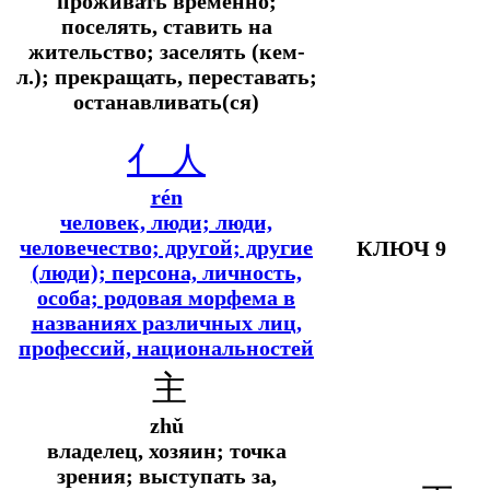
проживать временно;
поселять, ставить на
жительство; заселять (кем-
л.); прекращать, переставать;
останавливать(ся)
亻
人
rén
человек, люди; люди,
человечество; другой; другие
КЛЮЧ 9
(люди); персона, личность,
особа; родовая морфема в
названиях различных лиц,
профессий, национальностей
主
zhǔ
владелец, хозяин; точка
зрения; выступать за,