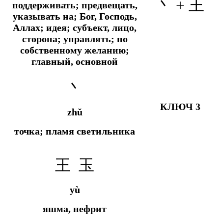
丶 +
王
поддерживать; предвещать,
указывать на;
Бог, Господь,
Аллах;
идея; субъект, лицо,
сторона; управлять; по
собственному желанию;
главный, основной
丶
КЛЮЧ 3
zhǔ
точка; пламя светильника
王 玉
yù
яшма, нефрит