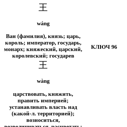
王
wáng
Ван (фамилия), князь; царь,
король; император, государь,
КЛЮЧ 96
монарх; княжеский, царский,
королевский; государев
王
wàng
царствовать, княжить,
править империей;
устанавливать власть над
(какой-л. территорией);
возноситься,
возвеличиваться, расцветать;