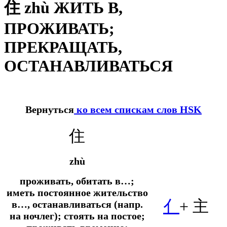
住 zhù ЖИТЬ В,
ПРОЖИВАТЬ;
ПРЕКРАЩАТЬ,
ОСТАНАВЛИВАТЬСЯ
Вернуться
ко всем спискам слов HSK
住
zhù
проживать, обитать в…;
иметь постоянное жительство
亻
+
主
в…, останавливаться (
напр.
на ночлег); стоять на постое;