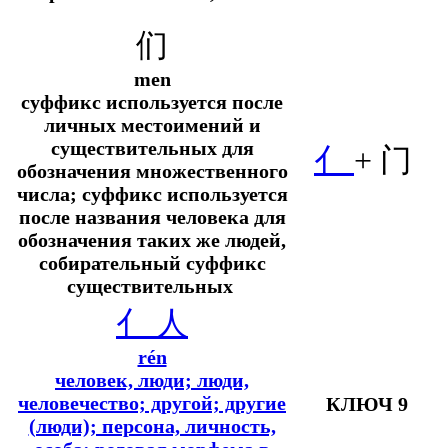
们
men
суффикс используется после
личных местоимений и
существительных для
亻
+
门
обозначения множественного
числа; суффикс используется
после названия человека для
обозначения таких же людей,
собирательный суффикс
существительных
亻
人
rén
человек, люди; люди,
человечество; другой; другие
КЛЮЧ 9
(люди); персона, личность,