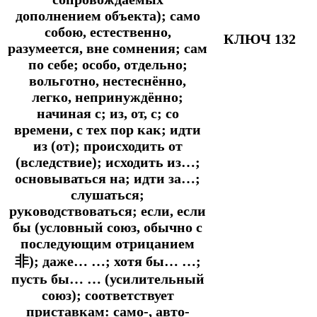
дополнением объекта); само
собою, естественно,
КЛЮЧ 132
разумеется, вне сомнения; сам
по себе; особо, отдельно;
вольготно, нестеснённо,
легко, непринуждённо;
начиная с; из, от, с; со
времени, с тех пор как; идти
из (от); происходить от
(вследствие); исходить из…;
основываться на; идти за…;
слушаться;
руководствоваться; если, если
бы (условный союз, обычно с
последующим отрицанием
非); даже… …; хотя бы… …;
пусть бы… … (усилительный
союз); соответствует
приставкам: само-, авто-