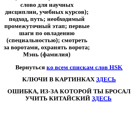
слово для научных
дисциплин, учебных курсов);
подход, путь; необходимый
промежуточный этап; первые
шаги по овладению
(специальностью); смотреть
за воротами, охранять ворота;
Мэнь (фамилия)
Вернуться
ко всем спискам слов HSK
КЛЮЧИ В КАРТИНКАХ
ЗДЕСЬ
ОШИБКА, ИЗ-ЗА КОТОРОЙ ТЫ БРОСАЛ
УЧИТЬ КИТАЙСКИЙ
ЗДЕСЬ
#ключикитайскиеиероглиф #разбориероглифанаключи
#списоксловhsk1 #списоксловhsk1новыйстандарт #списоксловhsk2 #списоксловhsk2новытандарт #списоксловhsk3
#списоксловhsk3новыйстандарт #списоксловhsk4 #списоксловhsk4новыйстандарт #списоксловhsk5
#списоксловhsk5новыйстандарт #списоксловhsk6 #списоксловhsk6новыйстандар3.0