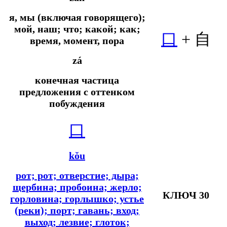
я, мы (включая говорящего);
мой, наш; что; какой; как;
口
+ 自
время, момент, пора
zá
конечная частица
предложения с оттенком
побуждения
口
kǒu
рот; рот; отверстие; дыра;
щербина; пробоина; жерло;
КЛЮЧ 30
горловина; горлышко; устье
(реки); порт; гавань; вход;
выход; лезвие; глоток;