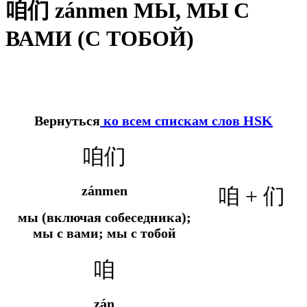
咱们 zánmen МЫ, МЫ С
ВАМИ (С ТОБОЙ)
Вернуться
ко всем спискам слов HSK
咱们
zánmen
咱 + 们
мы (включая собеседника);
мы с вами; мы с тобой
咱
zán