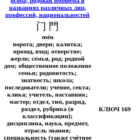
особа; родовая морфема в
названиях различных лиц,
профессий, национальностей
门 門
mén
ворота; двери; калитка;
проход, вход; отверстие;
жерло; семья, род; родной
дом; общественное положение
семьи; родовитость;
знатность; школа;
последователи; учение, секта;
клика; учитель, наставник;
мастер; отдел, тип, разряд,
раздел, рубрика (в
КЛЮЧ 169
классификации);
дисциплина, наука, предмет,
отрасль знания;
специальность (также счётное