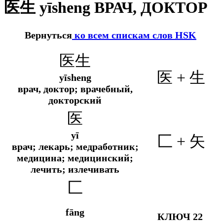
医生 yīsheng ВРАЧ, ДОКТОР
Вернуться
ко всем спискам слов HSK
医生
医 + 生
yīsheng
врач, доктор; врачебный,
докторский
医
yī
匚 + 矢
врач; лекарь; медработник;
медицина; медицинский;
лечить; излечивать
匚
fāng
КЛЮЧ 22