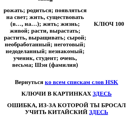
рожать; родиться; появляться
на свет; жить, существовать
(в…, на…); жить; жизнь;
КЛЮЧ 100
живой; расти, вырастать;
растить, выращивать; сырой;
необработанный; неготовый;
недоделанный; незнакомый;
ученик, студент; очень,
весьма; Шэн (фамилия)
Вернуться
ко всем спискам слов HSK
КЛЮЧИ В КАРТИНКАХ
ЗДЕСЬ
ОШИБКА, ИЗ-ЗА КОТОРОЙ ТЫ БРОСАЛ
УЧИТЬ КИТАЙСКИЙ
ЗДЕСЬ
#ключикитайскиеиероглиф #разбориероглифанаключи