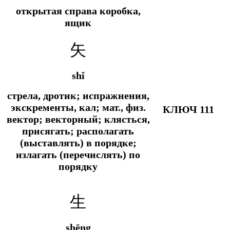
открытая справа коробка,
ящик
矢
shǐ
стрела, дротик; испражнения,
экскременты, кал;
мат., физ.
КЛЮЧ 111
вектор; векторный; клясться,
присягать; располагать
(выставлять) в порядке;
излагать (перечислять) по
порядку
生
shēng