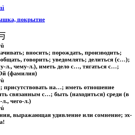
mì
ышка, покрытие
与
yǔ
лачивать; вносить; порождать, производить;
ообщать, говорить; уведомлять; делиться (с…);
-л., чему-л.), иметь дело с…, тягаться с…;
Юй (фамилия)
yù
; присутствовать на…; иметь отношение
ть связанным с…; быть (находиться) среди (в
л., чего-л.)
yú
ния, выражающая удивление или сомнение; эх-
а!