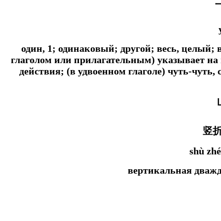
один, 1; одинаковый; другой; весь, целый
глаголом или прилагательным) указывает на
действия; (в удвоенном глаголе) чуть-чуть, 
竖
shù zhé
вертикальная дваж