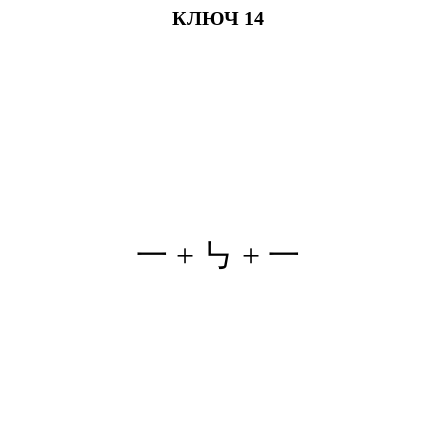
КЛЮЧ 14
一 + ㇉ + 一