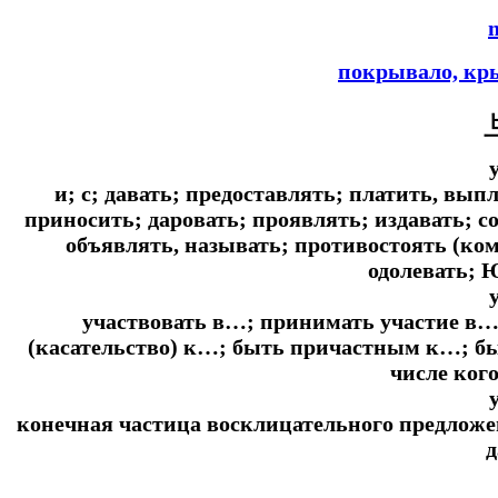
покрывало, кр
и; с; давать; предоставлять; платить, вып
приносить; даровать; проявлять; издавать; с
объявлять, называть; противостоять (кому
одолевать; 
участвовать в…; принимать участие в…
(касательство) к…; быть причастным к…; бы
числе кого-
конечная частица восклицательного предложе
д