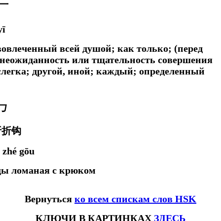
一
yī
; вовлеченный всей душой;
как только; (перед
 неожиданность или тщательность совершения
слегка;
другой, иной; каждый; определенный
㇉
折折钩
 zhé gōu
ды ломаная с крюком
Вернуться
ко всем спискам слов HSK
КЛЮЧИ В КАРТИНКАХ
ЗДЕСЬ