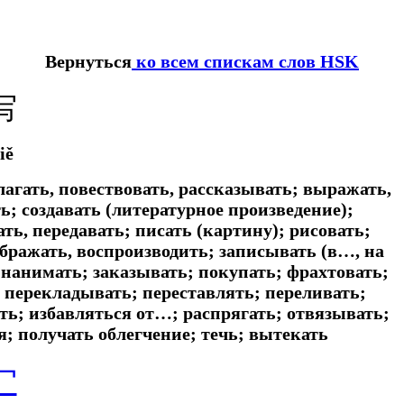
Вернуться
ко всем спискам слов HSK
写
iě
лагать, повествовать, рассказывать; выражать,
ть; создавать (литературное произведение);
ть, передавать; писать (картину); рисовать;
ображать, воспроизводить; записывать (в…, на
ь; нанимать; заказывать; покупать; фрахтовать;
перекладывать; переставлять; переливать;
ть; избавляться от…; распрягать; отвязывать;
я; получать облегчение; течь; вытекать
冖