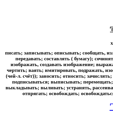
x
писать; записывать; описывать; сообщать, из
передавать; составлять ( бумагу); сочиня
изображать, создавать изображение; выража
чертить; ваять; имитировать, подражать, из
(чей-л. счёт)); заносить; относить; зачислят
подписываться; выписывать; перемещать; 
выкладывать; выливать; устранять, рассеива
отпрягать; освобождать; освобождатьс