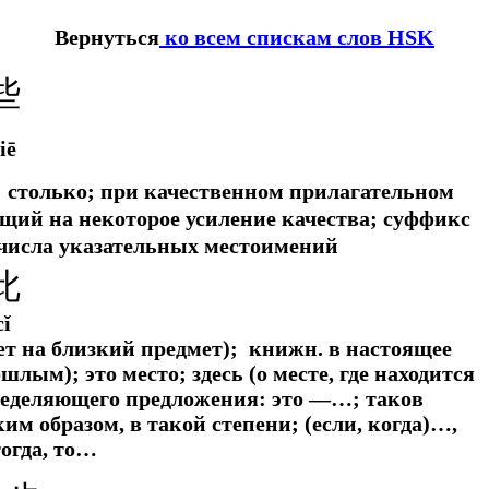
Вернуться
ко всем спискам слов HSK
些
iē
; столько; при качественном прилагательном
щий на некоторое усиление качества; суффикс
числа указательных местоимений
此
cǐ
вает на близкий предмет);
книжн.
в настоящее
лым); это место; здесь (о месте, где находится
ределяющего предложения: это ―…; таков
им образом, в такой степени; (если, когда)…,
тогда, то…
 龰