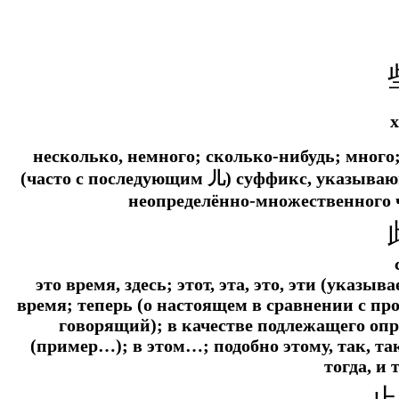
x
несколько, немного; сколько-нибудь; много
(часто с последующим 儿) суффикс, указываю
неопределённо-множественного 
это время, здесь; этот, эта, это, эти (указы
время; теперь (о настоящем в сравнении с прош
говорящий); в качестве подлежащего оп
(пример…); в этом…; подобно этому, так, так
тогда, и 
止