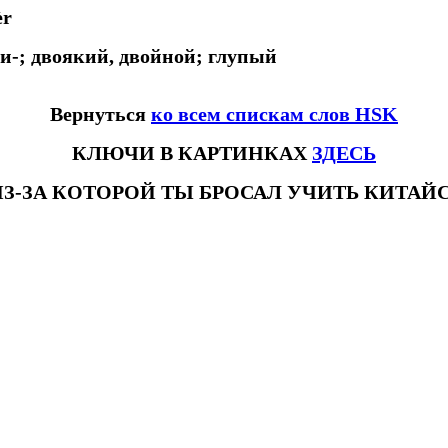
èr
, ди-; двоякий, двойной; глупый
Вернуться
ко всем спискам слов HSK
КЛЮЧИ В КАРТИНКАХ
ЗДЕСЬ
ИЗ-ЗА КОТОРОЙ ТЫ БРОСАЛ УЧИТЬ КИТА
ловhsk3новыйстандарт #списоксловhsk4 #списоксловhsk4новыйстандарт #списоксловhsk5 #списоксловhsk5новыйстандарт #спи