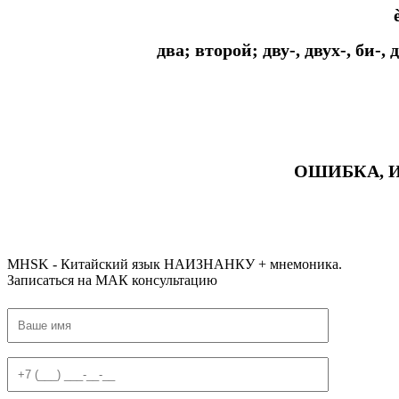
два; второй; дву-, двух-, би-
ОШИБКА, 
#ключикитайскиеиероглиф #разбориероглифанаключи
#списоксловhsk1 #списоксловhsk1новыйстандарт #списоксловhsk2 #списоксловhsk2новытандарт #списоксловhsk3 #списокс
MHSK - Китайский язык НАИЗНАНКУ + мнемоника.
Записаться на МАК консультацию