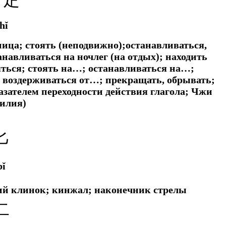
hǐ
аница; стоять (неподвижно);останавливаться,
навливаться на ночлег (на отдых); находить
яться; стоять на…; останавливаться на…;
; воздерживаться от…; прекращать, обрывать;
казателем переходности действия глагола; Чжи
илия)
匕
bǐ
ий клинок; кинжал; наконечник стрелы
二