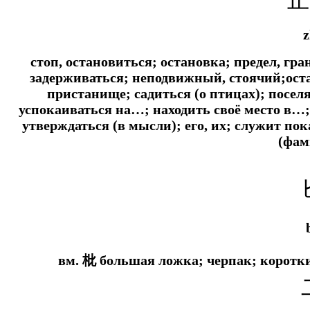
z
стоп, остановиться; остановка; предел, гр
задерживаться; неподвижный, стоячий;оста
пристанище; садиться (о птицах); посел
успокаиваться на…; находить своё место в…
утверждаться (в мысли); его, их; служит по
(фам
вм. 枇 большая ложка; черпак; коротк