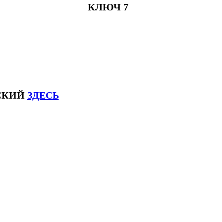
КЛЮЧ 7
ЙСКИЙ
ЗДЕСЬ
соксловhsk6 #списоксловhsk6новыйстандар3.0