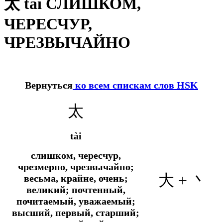
太 tài СЛИШКОМ,
ЧЕРЕСЧУР,
ЧРЕЗВЫЧАЙНО
Вернуться
ко всем спискам слов HSK
太
tài
слишком, чересчур,
чрезмерно, чрезвычайно;
大 + 丶
весьма, крайне, очень;
великий; почтенный,
почитаемый, уважаемый;
высший, первый, старший;