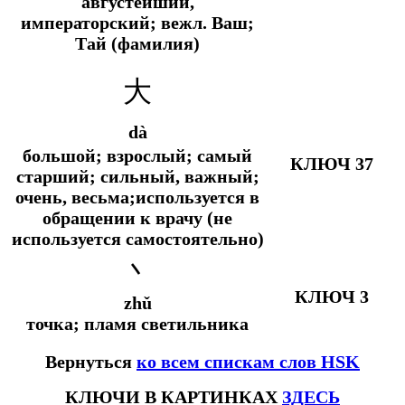
августейший,
императорский;
вежл.
Ваш;
Тай (фамилия)
大
dà
большой; взрослый; самый
КЛЮЧ 37
старший; сильный, важный;
очень, весьма;используется в
обращении к врачу (не
используется самостоятельно)
丶
КЛЮЧ 3
zhǔ
точка; пламя светильника
Вернуться
ко всем спискам слов HSK
КЛЮЧИ В КАРТИНКАХ
ЗДЕСЬ