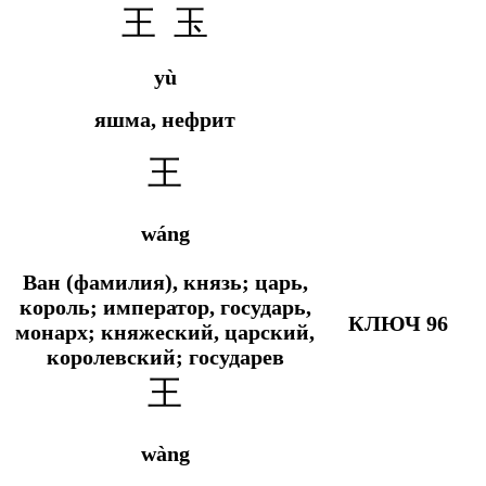
王 玉
yù
яшма, нефрит
王
wáng
Ван (фамилия), князь; царь,
король; император, государь,
КЛЮЧ 96
монарх; княжеский, царский,
королевский; государев
王
wàng