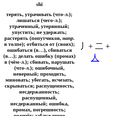
shī
терять, утрачивать (что-л.);
лишаться (чего-л.);
утраченный, утерянный;
упустить; не удержать;
растерять (попутчиков,
напр.
в толпе); отбиться от (своих);
丿+ 二 +
ошибаться (в…), сбиваться
人
(в…); делать ошибку (промах)
в (чём-л.); сбивать, нарушать
(что-л.); ошибочный,
неверный; проходить,
миновать; убегать, исчезать,
скрываться; распущенность,
несдержанность;
распущенный,
несдержанный; ошибка,
промах, погрешность;
недочёт; заблуждение