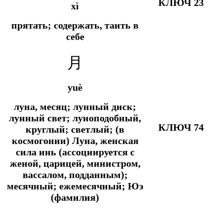
КЛЮЧ 23
xì
прятать; содержать, таить в
себе
月
yuè
луна, месяц; лунный диск;
лунный свет; луноподобный,
КЛЮЧ 74
круглый; светлый; (в
космогонии) Луна, женская
сила инь (ассоциируется с
женой, царицей, министром,
вассалом, подданным);
месячный; ежемесячный; Юэ
(фамилия)