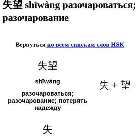
失望 shīwàng разочароваться;
разочарование
Вернуться
ко всем спискам слов HSK
失望
shīwàng
失 + 望
разочароваться;
разочарование;
потерять
надежду
失