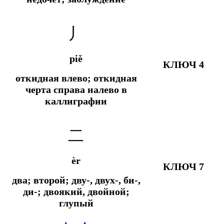
丿
piě
КЛЮЧ 4
откидная влево; откидная
черта справа налево в
каллиграфии
二
èr
КЛЮЧ 7
два; второй; дву-, двух-, би-,
ди-; двоякий, двойной;
глупый