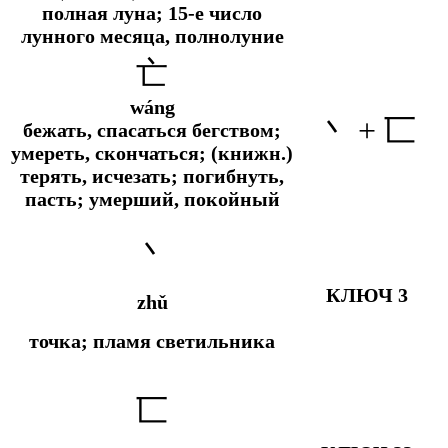
полная луна; 15-е число
лунного месяца, полнолуние
亡
wáng
丶 + 匸
бежать, спасаться бегством;
умереть, скончаться; (книжн.)
терять, исчезать; погибнуть,
пасть; умерший, покойный
丶
КЛЮЧ 3
zhǔ
точка; пламя светильника
匸