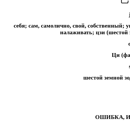
себя; сам, самолично, свой, собственный; 
налаживать; цзи (шестой 
Ци (ф
шестой земной з
ОШИБКА, И
#ключикитайскиеиероглиф #разбориероглифанаключи