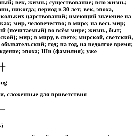
нный; век, жизнь; существование; всю жизнь;
и, никогда; период в 30 лет; век, эпоха,
нескольких царствований; имеющий значение на
ах; мир, человечество; в мире; на весь мир;
й (почитаемый) во всём мире; жизнь, быт;
кой); мир; в миру, в свете; мирской, светский,
бывательский; год; на год, на недолгое время;
ождение; эпоха; Ши (фамилия); уже
廾
ǒng
ки, сложенные для приветствия
一
yī