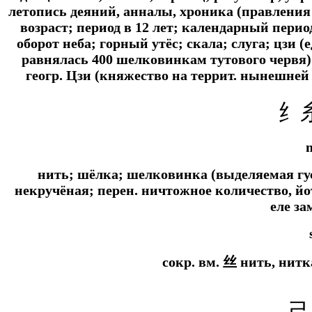
летопись деяний, анналы, хроника (правления
возраст; период в 12 лет; календарный период
оборот неба; горный утёс; скала; слуга; цз
равнялась 400 шелковинкам тутового червя);
геогр.
Цзи (княжество на террит. нынешней 
纟
нить; шёлка; шелковинка (выделяемая гу
некручёная;
перен.
ничтожное количество, йо
еле з
сокр. вм.
丝 нить, нитка
己