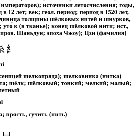
 императоров); источники летосчисления; годы,
 в 12 лет; век;
геол.
период; период в 1520 лет,
и (единица толщины шёлковых нитей и шнурков,
 уто́ к (в тканье); конец шёлковой нити;
ист.,
пров. Шаньдун; эпоха Чжоу); Цзи (фамилия)
糸 糹
mì
сеницей шелкопряда); шелковинка (нитка)
та; шёлк; шёлковый; тонкий; мелкий; малый;
аметный
sī
; прясть, сучить (нить)
 巳