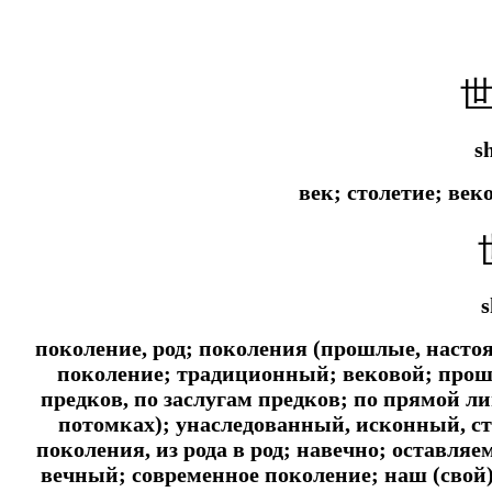
sh
век; столетие; век
s
поколение, род; поколения (прошлые, насто
поколение; традиционный; вековой; прош
предков, по заслугам предков; по прямой ли
потомках); унаследованный, исконный, с
поколения, из рода в род; навечно; оставля
вечный; современное поколение; наш (свой)