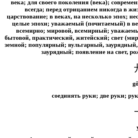
века; для своего поколения (века); совреме
всегда; перед отрицанием никогда в жизн
царствование; в веках, на несколько эпох; 
целые эпохи; уважаемый (почитаемый) в век
всемирно; мировой, всемирный; уважаемы
бытовой, практический, житейский; свет (мирс
земной; популярный; вульгарный, заурядный, о
заурядный; появление на свет, р
g
соединять руки; две руки; ру