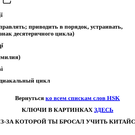
jǐ
управлять; приводить в порядок, устраивать,
знак десятеричного цикла)
qǐ
амилия)
sì
одиакальный цикл
Вернуться
ко всем спискам слов HSK
КЛЮЧИ В КАРТИНКАХ
ЗДЕСЬ
З-ЗА КОТОРОЙ ТЫ БРОСАЛ УЧИТЬ КИТАЙ