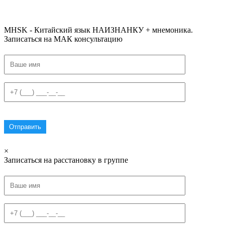
#списоксловhsk1 #списоксловhsk1новыйстандарт #списоксловhsk2 #списоксловhsk2новытандарт #списоксловhsk3 #списокс
MHSK - Китайский язык НАИЗНАНКУ + мнемоника.
Записаться на МАК консультацию
×
Записаться на расстановку в группе