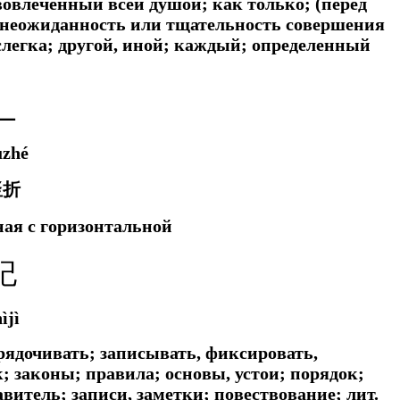
; вовлеченный всей душой;
как только; (перед
 неожиданность или тщательность совершения
слегка;
другой, иной; каждый; определенный
𠃊
ùzhé
竖折
ая с горизонтальной
纪
ìjì
орядочивать; записывать, фиксировать,
; законы; правила; основы, устои; порядок;
авитель; записи, заметки; повествование;
лит.