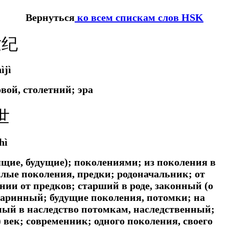
Вернуться
ко всем спискам слов HSK
世纪
ìjì
овой, столетний; эра
世
hì
ящие, будущие); поколениями; из поколения в
лые поколения, предки; родоначальник; от
нии от предков; старший в роде, законный (о
таринный; будущие поколения, потомки; на
емый в наследство потомкам, наследственный;
 век; современник; одного поколения, своего