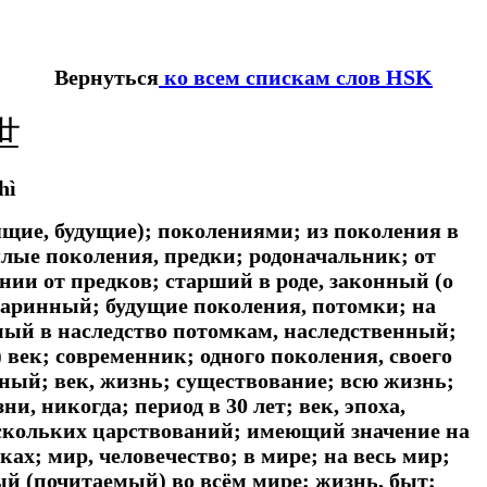
Вернуться
ко всем спискам слов HSK
世
hì
ящие, будущие); поколениями; из поколения в
лые поколения, предки; родоначальник; от
нии от предков; старший в роде, законный (о
таринный; будущие поколения, потомки; на
емый в наследство потомкам, наследственный;
 век; современник; одного поколения, своего
нный; век, жизнь; существование; всю жизнь;
и, никогда; период в 30 лет; век, эпоха,
нескольких царствований; имеющий значение на
ах; мир, человечество; в мире; на весь мир;
й (почитаемый) во всём мире; жизнь, быт;