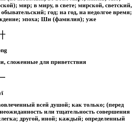
кой); мир; в миру, в свете; мирской, светский,
бывательский; год; на год, на недолгое время;
ождение; эпоха; Ши (фамилия); уже
廾
ǒng
ки, сложенные для приветствия
一
yī
; вовлеченный всей душой;
как только; (перед
 неожиданность или тщательность совершения
слегка;
другой, иной; каждый; определенный