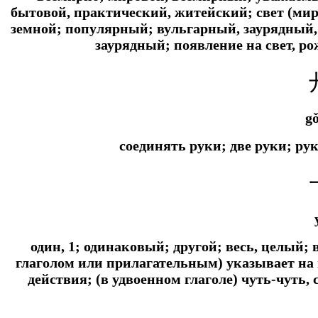
бытовой, практический, житейский; свет (мирс
земной; популярный; вульгарный, заурядный, о
заурядный; появление на свет, р
g
соединять руки; две руки; ру
один, 1; одинаковый; другой; весь, целый
глаголом или прилагательным) указывает на
действия; (в удвоенном глаголе) чуть-чуть, 