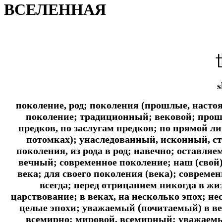
ВСЕЛЕННАЯ
s
поколение, род; поколения (прошлые, насто
поколение; традиционный; вековой; прош
предков, по заслугам предков; по прямой ли
потомках); унаследованный, исконный, с
поколения, из рода в род; навечно; оставля
вечный; современное поколение; наш (свой)
века; для своего поколения (века); совреме
всегда; перед отрицанием никогда в жизн
царствование; в веках, на несколько эпох; 
целые эпохи; уважаемый (почитаемый) в век
всемирно; мировой, всемирный; уважаемы