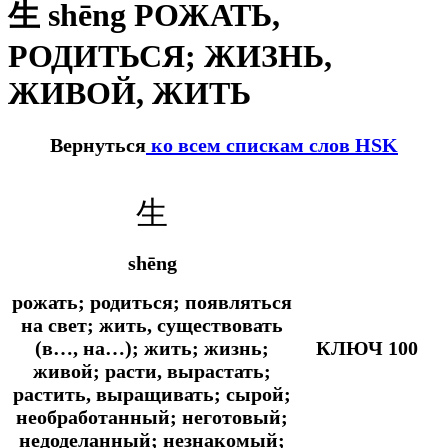
生 shēng РОЖАТЬ,
РОДИТЬСЯ; ЖИЗНЬ,
ЖИВОЙ, ЖИТЬ
Вернуться
ко всем спискам слов HSK
生
shēng
рожать; родиться; появляться
на свет; жить, существовать
(в…, на…); жить; жизнь;
КЛЮЧ 100
живой; расти, вырастать;
растить, выращивать; сырой;
необработанный; неготовый;
недоделанный; незнакомый;