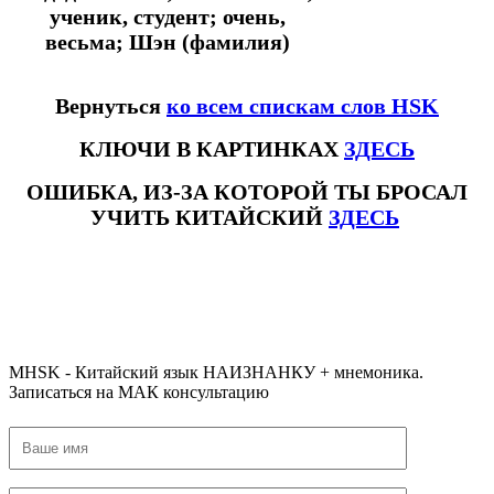
ученик, студент; очень,
весьма; Шэн (фамилия)
Вернуться
ко всем спискам слов HSK
КЛЮЧИ В КАРТИНКАХ
ЗДЕСЬ
ОШИБКА, ИЗ-ЗА КОТОРОЙ ТЫ БРОСАЛ
УЧИТЬ КИТАЙСКИЙ
ЗДЕСЬ
#ключикитайскиеиероглиф #разбориероглифанаключи
#списоксловhsk1 #списоксловhsk1новыйстандарт #списоксловhsk2 #списоксловhsk2новытандарт #списоксловhsk3
#списоксловhsk3новыйстандарт #списоксловhsk4 #списоксловhsk4новыйстандарт #списоксловhsk5
#списоксловhsk5новыйстандарт #списоксловhsk6 #списоксловhsk6новыйстандар3.0
MHSK - Китайский язык НАИЗНАНКУ + мнемоника.
Записаться на МАК консультацию