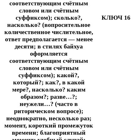
соответствующим счётным
словом или счётным
суффиксом); сколько?,
КЛЮЧ 16
насколько? (вопросительное
количественное числительное,
ответ предполагается ― менее
десяти; в стилях байхуа
оформляется
соответствующим счётным
словом или счётным
суффиксом); какой?,
который?; как?, в какой
мере?, насколько? каким
образом?; разве…?;
неужели…? (часто в
риторическом вопросе);
неоднократно, несколько раз;
момент, короткий промежуток
времени; благоприятный
момент; удобный случай;