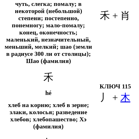
чуть, слегка; помалу; в
некоторой (небольшой)
禾 + 肖
степени; постепенно,
понемногу; мало-помалу;
конец, оконечность;
маленький, незначительный,
меньший, мелкий; шао (земли
в радиусе 300 ли от столицы);
Шао (фамилия)
禾
КЛЮЧ 115
hé
丿 +
木
хлеб на корню; хлеб в зерне;
злаки, колосья; разведение
хлебов; хлебопашество; Хэ
(фамилия)