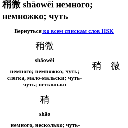
稍微 shāowēi немного;
немножко; чуть
Вернуться
ко всем спискам слов HSK
稍微
shāowēi
稍 + 微
немного; немножко; чуть;
слегка, мало-мальски; чуть-
чуть; несколько
稍
shāo
немного, несколько; чуть-