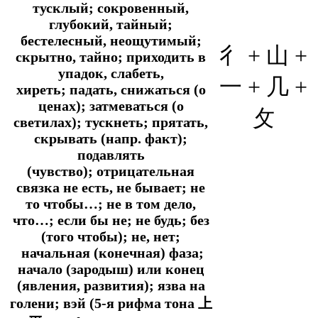
тусклый; сокровенный,
глубокий, тайный;
бестелесный, неощутимый;
彳 + 山 +
скрытно, тайно; приходить в
упадок, слабеть,
一 + 几 +
хиреть; падать, снижаться (о
ценах); затмеваться (о
攵
светилах); тускнеть; прятать,
скрывать (
напр.
факт);
подавлять
(чувство); отрицательная
связка не есть, не бывает; не
то чтобы…; не в том дело,
что…; если бы не; не будь; без
(того чтобы); не, нет;
начальная (конечная) фаза;
начало (зародыш) или конец
(явления, развития); язва на
голени; вэй (5-я рифма тона 上