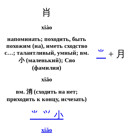
肖
xiào
напоминать; походить, быть
похожим (на), иметь сходство
⺌
+ 月
с…; талантливый, умный;
вм.
小 (маленький); Сяо
(фамилия)
xiāo
вм.
消 (сходить на нет;
приходить к концу, исчезать)
⺌
⺍
小
xiǎo