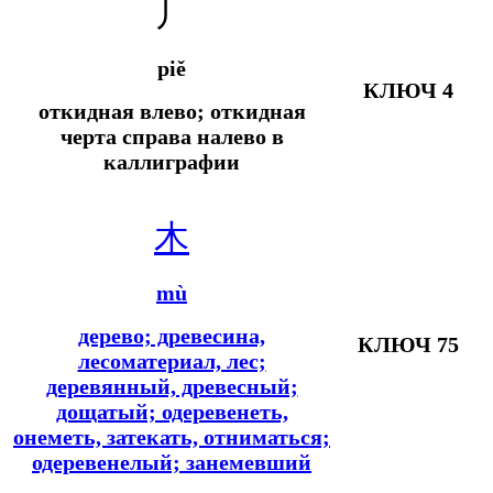
丿
piě
КЛЮЧ 4
откидная влево; откидная
черта справа налево в
каллиграфии
木
mù
дерево; древесина,
КЛЮЧ 75
лесоматериал, лес;
деревянный, древесный;
дощатый; одеревенеть,
онеметь, затекать, отниматься;
одеревенелый; занемевший