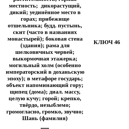
местность; дикорастущий,
дикий; уединённое место в
горах; прибежище
отшельника; будд. пустынь,
скит (часто в названиях
монастырей); боковая стена
КЛЮЧ 46
(здания); рама для
шелковичных червей;
выкормочная этажерка;
могильный холм (особенно
императорский в доханьскую
эпоху); в метафоре государь;
объект напоминающий гору;
щипец (дома); диал. массу,
целую кучу; горой; крепко,
твёрдо, незыблемо;
громогласно, громко, звучно;
Шань (фамилия)
一