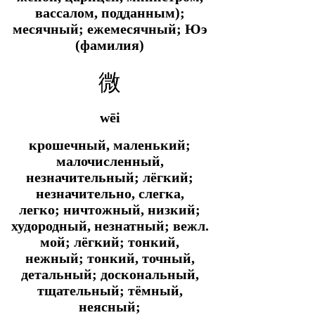
вассалом, подданным);
месячный; ежемесячный; Юэ
(фамилия)
微
wēi
крошечный, маленький;
малочисленный,
незначительный; лёгкий;
незначительно, слегка,
легко; ничтожный, низкий;
худородный, незнатный;
вежл.
мой; лёгкий; тонкий,
нежный; тонкий, точный,
детальный; доскональный,
тщательный; тёмный,
неясный;