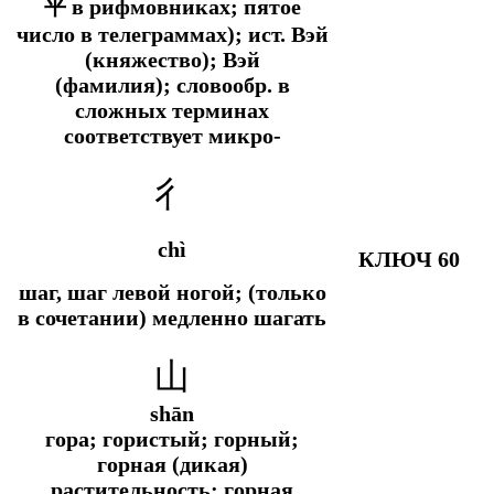
平 в рифмовниках; пятое
число в телеграммах);
ист.
Вэй
(княжество); Вэй
(фамилия);
словообр.
в
сложных терминах
соответствует микро-
彳
chì
КЛЮЧ 60
шаг, шаг левой ногой; (только
в сочетании) медленно шагать
山
shān
гора; гористый; горный;
горная (дикая)
растительность; горная