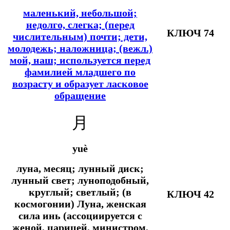
маленький, небольшой;
недолго, слегка; (перед
КЛЮЧ 74
числительным) почти; дети,
молодежь; наложница; (вежл.)
мой, наш; используется перед
фамилией младшего по
возрасту и образует ласковое
обращение
月
yuè
луна, месяц; лунный диск;
лунный свет; луноподобный,
круглый; светлый; (в
КЛЮЧ 42
космогонии) Луна, женская
сила инь (ассоциируется с
женой, царицей, министром,