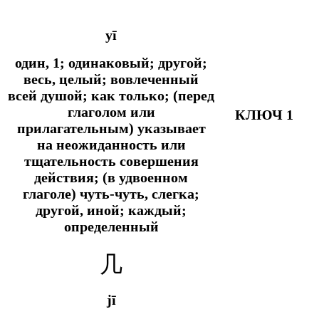
yī
один, 1; одинаковый; другой;
весь, целый; вовлеченный
всей душой;
как только; (перед
глаголом или
КЛЮЧ 1
прилагательным) указывает
на неожиданность или
тщательность совершения
действия; (в удвоенном
глаголе) чуть-чуть, слегка;
другой, иной; каждый;
определенный
几
jī