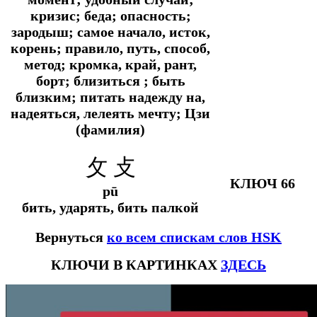
кризис; беда; опасность;
зародыш; самое начало, исток,
корень; правило, путь, способ,
метод; кромка, край, рант,
борт; близиться ; быть
близким; питать надежду на,
надеяться, лелеять мечту; Цзи
(фамилия)
攵 攴
КЛЮЧ 66
pū
бить, ударять, бить палкой
Вернуться
ко всем спискам слов HSK
КЛЮЧИ В КАРТИНКАХ
ЗДЕСЬ