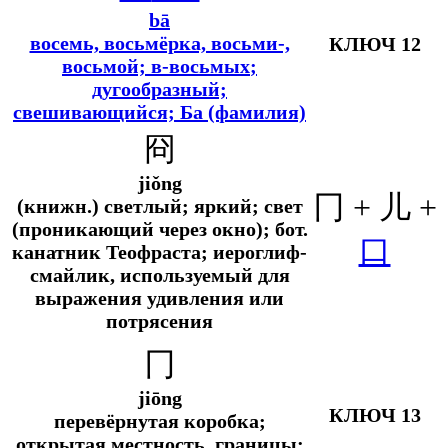
bā
восемь, восьмёрка, восьми-,
КЛЮЧ 12
восьмой; в-восьмых
;
дугообразный;
свешивающийся; Ба (фамилия)
冏
jiǒng
冂 + 儿 +
(книжн.) светлый; яркий; свет
(проникающий через окно);
бот.
口
канатник Теофраста; иероглиф-
смайлик, используемый для
выражения удивления или
потрясения
冂
jiōng
КЛЮЧ 13
перевёрнутая коробка;
открытая местность, границы;