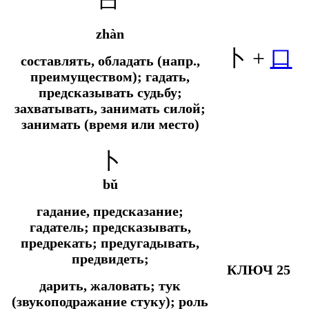
zhàn
卜 +
口
составлять, обладать (напр.,
преимуществом); гадать,
предсказывать судьбу;
захватывать, занимать силой;
занимать (время или место)
卜
bǔ
гадание, предсказание;
гадатель; предсказывать,
предрекать; предугадывать,
предвидеть;
КЛЮЧ 25
дарить, жаловать; тук
(звукоподражание стуку); роль