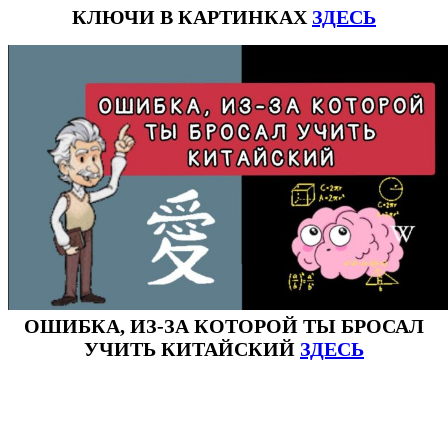
КЛЮЧИ В КАРТИНКАХ
ЗДЕСЬ
ОШИБКА, ИЗ-ЗА КОТОРОЙ ТЫ БРОСАЛ
УЧИТЬ КИТАЙСКИЙ
ЗДЕСЬ
#ключикитайскиеиероглиф #разбориероглифанаключи
#списоксловhsk1 #списоксловhsk1новыйстандарт #списоксловhsk2 #списоксловhsk2новытандарт #списоксловhsk3
#списоксловhsk3новыйстандарт #списоксловhsk4 #списоксловhsk4новыйстандарт #списоксловhsk5