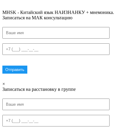
#списоксловhsk5новыйстандарт #списоксловhsk6 #списоксловhsk6новыйстандар3.0
MHSK - Китайский язык НАИЗНАНКУ + мнемоника.
Записаться на МАК консультацию
×
Записаться на расстановку в группе