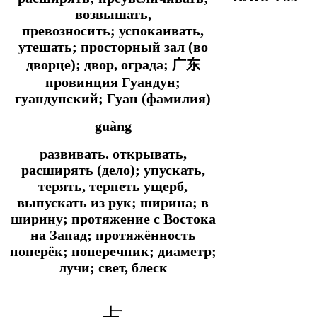
возвышать,
превозносить; успокаивать,
утешать; просторный зал (во
дворце); двор, ограда; 广东
провинция Гуандун;
гуандунский; Гуан (фамилия)
guàng
развивать. открывать,
расширять (дело); упускать,
терять, терпеть ущерб,
выпускать из рук; ширина; в
ширину; протяжение с Востока
на Запад; протяжённость
поперёк; поперечник; диаметр;
лучи; свет, блеск
占