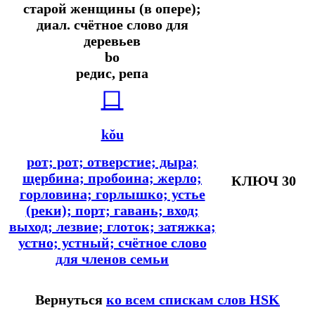
старой женщины (в опере);
диал.
счётное слово для
деревьев
bo
редис, репа
口
kǒu
рот; рот; отверстие; дыра;
щербина; пробоина; жерло;
КЛЮЧ 30
горловина; горлышко; устье
(реки); порт; гавань; вход;
выход; лезвие; глоток; затяжка;
устно; устный; счётное слово
для членов семьи
Вернуться
ко всем спискам слов HSK