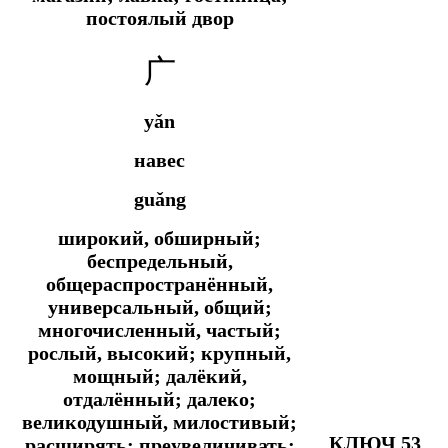
постоялый двор
广
yǎn
навес
guǎng
широкий, обширный;
беспредельный,
общераспространённый,
универсальный, общий;
многочисленный, частый;
рослый, высокий; крупный,
мощный; далёкий,
отдалённый; далеко;
великодушный, милостивый;
КЛЮЧ 53
расширять; преувеличивать;