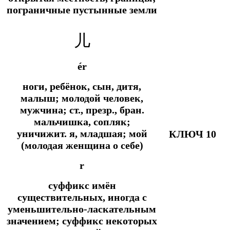
пограничные пустынные земли
儿
ér
ноги, ребёнок, сын, дитя,
малыш; молодой человек,
мужчина;
ст., презр., бран.
мальчишка, сопляк;
уничижит.
я, младшая; мой
КЛЮЧ 10
(молодая женщина о себе)
r
суффикс имён
существительных, иногда с
уменьшительно-ласкательным
значением; суффикс некоторых