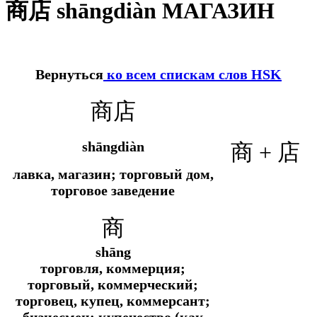
商店 shāngdiàn МАГАЗИН
Вернуться
ко всем спискам слов HSK
商店
shāngdiàn
商 + 店
лавка, магазин; торговый дом,
торговое заведение
商
shāng
торговля, коммерция;
торговый, коммерческий;
торговец, купец, коммерсант;
бизнесмен; купечество (как