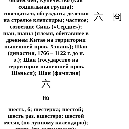
социальная группа);
совещаться, обсуждать; деления
六
+
冏
на стрелке клепсидры; частное;
созвездие Синь («Сердце»);
шан, шаны (племя, обитавшее в
древнем Китае на территории
нынешней пров. Хэнань); Шан
(династия, 1766 – 1122 г. до н.
э.); Шан (государство на
территории нынешней пров.
Шэньси); Шан (фамилия)
六
liù
шесть, 6; шестерка; шестой;
шесть раз, вшестеро; шестой
месяц (по лунному календарю);
июнь (по солнечному);