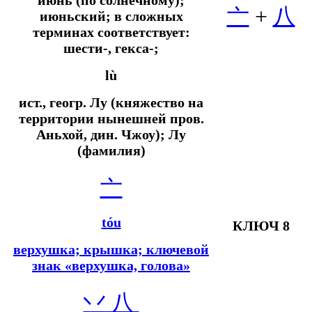
亠
+
八
июньский; в сложных
терминах соответствует:
шести-, гекса-;
lù
ист., геогр.
Лу (княжество на
территории нынешней пров.
Аньхой, дин. Чжоу); Лу
(фамилия)
亠
tóu
КЛЮЧ 8
верхушка; крышка; ключевой
знак «верхушка, голова»
丷
八