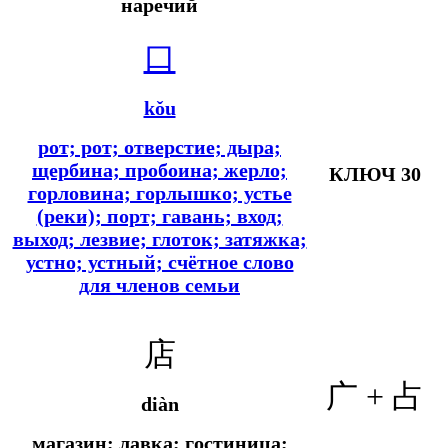
наречий
口
kǒu
рот; рот; отверстие; дыра;
щербина; пробоина; жерло;
КЛЮЧ 30
горловина; горлышко; устье
(реки); порт; гавань; вход;
выход; лезвие; глоток; затяжка;
устно; устный; счётное слово
для членов семьи
店
广 + 占
diàn
магазин; лавка; гостиница;