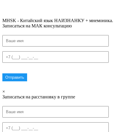
#списоксловhsk1 #списоксловhsk1новыйстандарт #списоксловhsk2 #списоксловhsk2новытандарт #списоксловhsk3
#списоксловhsk3новыйстандарт #списоксловhsk4 #списоксловhsk4новыйстандарт #списоксловhsk5
#списоксловhsk5новыйстандарт #списоксловhsk6 #списоксловhsk6новыйстандар3.0
MHSK - Китайский язык НАИЗНАНКУ + мнемоника.
Записаться на МАК консультацию
×
Записаться на расстановку в группе