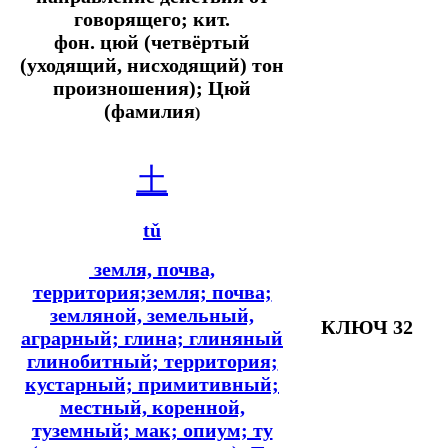
говорящего;
кит.
фон.
цюй (четвёртый
(уходящий, нисходящий) тон
произношения); Цюй
(фамилия
)
土
tǔ
земля, почва,
территория;земля; почва;
земляной, земельный,
КЛЮЧ 32
аграрный; глина; глиняный
глинобитный; территория;
кустарный; примитивный;
местный, коренной,
туземный; мак; опиум; ту