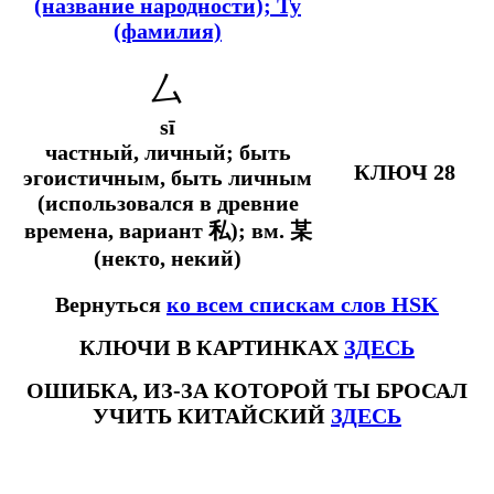
(название народности); Ту
(фамилия)
厶
sī
частный, личный; быть
КЛЮЧ 28
эгоистичным, быть личным
(использовался в древние
времена, вариант 私);
вм.
某
(некто, некий)
Вернуться
ко всем спискам слов HSK
КЛЮЧИ В КАРТИНКАХ
ЗДЕСЬ
ОШИБКА, ИЗ-ЗА КОТОРОЙ ТЫ БРОСАЛ
УЧИТЬ КИТАЙСКИЙ
ЗДЕСЬ
#ключикитайскиеиероглиф #разбориероглифанаключи