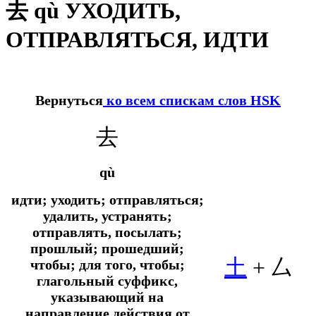
去 qù УХОДИТЬ,
ОТПРАВЛЯТЬСЯ, ИДТИ
Вернуться
ко всем спискам слов HSK
去
qù
идти; уходить; отправляться;
удалить, устранять;
отправлять, посылать;
прошлый; прошедший;
土
+
厶
чтобы; для того, чтобы;
глагольный суффикс,
указывающий на
направление действия от