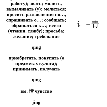
работу); звать; молить,
вымаливать (у); молиться;
просить разъяснения по…,
спрашивать о…; сообщать;
讠 +
青
обращаться к…; вести
(чтения, тяжбу); просьба;
желание; требование
qīng
приобретать, покупать (о
предметах культа);
принимать, получать
qíng
вм. 情 чувство
jìng