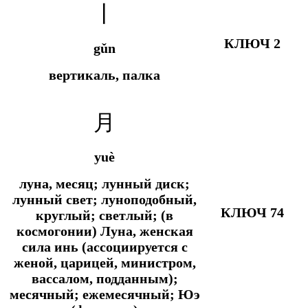
丨
КЛЮЧ 2
gǔn
вертикаль, палка
月
yuè
луна, месяц; лунный диск;
лунный свет; луноподобный,
КЛЮЧ 74
круглый; светлый; (в
космогонии) Луна, женская
сила инь (ассоциируется с
женой, царицей, министром,
вассалом, подданным);
месячный; ежемесячный; Юэ