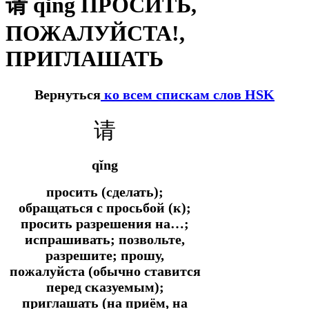
请 qǐng ПРОСИТЬ,
ПОЖАЛУЙСТА!,
ПРИГЛАШАТЬ
Вернуться
ко всем спискам слов HSK
请
qǐng
просить (сделать);
обращаться с просьбой (к);
просить разрешения на…;
испрашивать; позвольте,
разрешите; прошу,
пожалуйста (обычно ставится
перед сказуемым);
приглашать (на приём, на