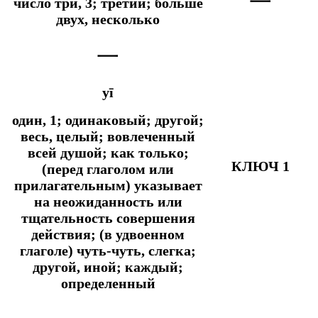
一
число три, 3; третий; больше
двух, несколько
一
yī
один, 1; одинаковый; другой;
весь, целый; вовлеченный
всей душой;
как только;
КЛЮЧ 1
(перед глаголом или
прилагательным) указывает
на неожиданность или
тщательность совершения
действия; (в удвоенном
глаголе) чуть-чуть, слегка;
другой, иной; каждый;
определенный