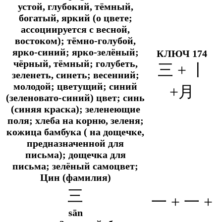
устой, глубокий, тёмный,
богатый, яркий (о цвете;
ассоциируется с весной,
востоком); тёмно-голубой,
ярко-синий; ярко-зелёный;
КЛЮЧ 174
чёрный, тёмный; голубеть,
三 + 丨
зеленеть, синеть; весенний;
молодой; цветущий; синий
+月
(зеленовато-синий) цвет; синь
(синяя краска); зеленеющие
поля; хлеба на корню, зеленя;
кожица бамбука ( на дощечке,
предназначенной для
письма); дощечка для
письма; зелёный самоцвет;
Цин (фамилия)
三
一 +
一 +
sān