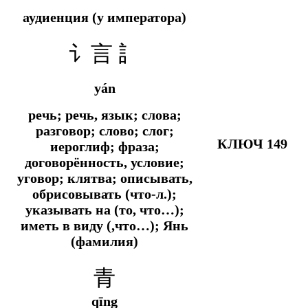
аудиенция (у императора)
讠言 訁
yán
речь; речь, язык; слова;
разговор; слово; слог;
КЛЮЧ 149
иероглиф; фраза;
договорённость, условие;
уговор; клятва; описывать,
обрисовывать (что-л.);
указывать на (то, что…);
иметь в виду (,что…); Янь
(фамилия)
青
qīng