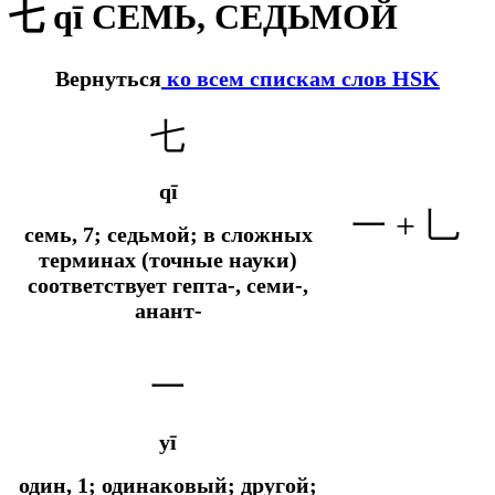
七 qī СЕМЬ, СЕДЬМОЙ
Вернуться
ко всем спискам слов HSK
七
qī
一 + 乚
семь, 7; седьмой; в сложных
терминах (точные науки)
соответствует гепта-, семи-,
анант-
一
yī
один, 1; одинаковый; другой;