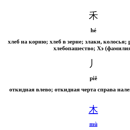
禾
hé
хлеб на корню; хлеб в зерне; злаки, колосья; 
хлебопашество; Хэ (фамили
丿
piě
откидная влево; откидная черта справа нал
木
mù