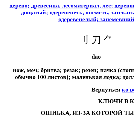
дерево; древесина, лесоматериал, лес; дерев
дощатый; одеревенеть, онеметь, затекать
одеревенелый; занемевши
刂 刀
⺈
dāo
нож, меч; бритва; резак; резец; пачка (стоп
обычно 100 листов); маленькая лодка; долл
Вернуться
ко 
КЛЮЧИ В 
ОШИБКА, ИЗ-ЗА КОТОРОЙ Т
#ключикитайскиеиероглиф #разбориероглифанаключи