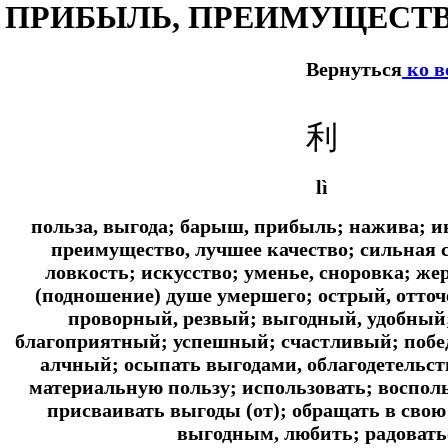
ПРИБЫЛЬ, ПРЕИМУЩЕСТ
Вернуться
ко в
利
lì
польза, выгода; барыш, прибыль; нажива; и
преимущество, лучшее качество; сильная 
ловкость; искусство; уменье, сноровка; ж
(подношение) душе умершего; острый, отто
проворный, резвый; выгодный, удобный
благоприятный; успешный; счастливый; поб
алчный; осыпать выгодами, облагодетельст
материальную пользу; использовать; восполь
присваивать выгоды (от); обращать в свою
выгодным, любить; радовать