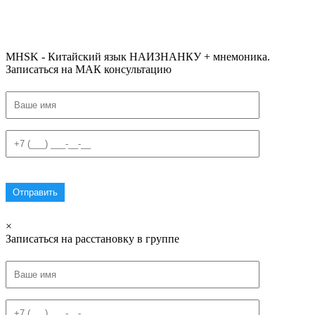
#списоксловhsk1 #списоксловhsk1новыйстандарт #списоксловhsk2 #списоксловhsk2новытандарт #списоксловhsk3
#списоксловhsk3новыйстандарт #списоксловhsk4 #списоксловhsk4новыйстандарт #списоксловhsk5
#списоксловhsk5новыйстандарт #списоксловhsk6 #списоксловhsk6новыйстандар3.0
MHSK - Китайский язык НАИЗНАНКУ + мнемоника.
Записаться на МАК консультацию
×
Записаться на расстановку в группе