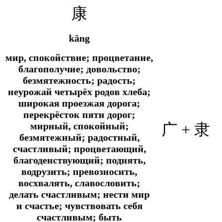
康
kāng
мир, спокойствие; процветание,
благополучие; довольство;
безмятежность; радость;
неурожай четырёх родов хлеба;
широкая проезжая дорога;
перекрёсток пяти дорог;
мирный, спокойный;
广 + 隶
безмятежный; радостный,
счастливый; процветающий,
благоденствующий; поднять,
водрузить; превозносить,
восхвалять, славословить;
делать счастливым; нести мир
и счастье; чувствовать себя
счастливым; быть