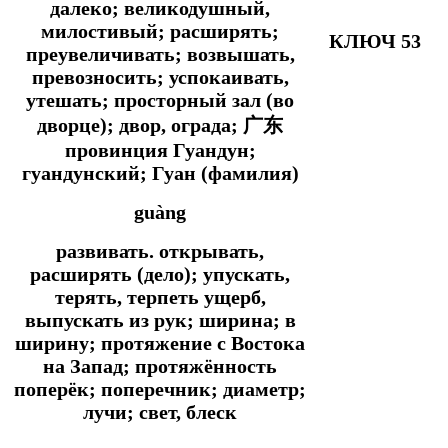
далеко; великодушный,
милостивый; расширять;
КЛЮЧ 53
преувеличивать; возвышать,
превозносить; успокаивать,
утешать; просторный зал (во
дворце); двор, ограда; 广东
провинция Гуандун;
гуандунский; Гуан (фамилия)
guàng
развивать. открывать,
расширять (дело); упускать,
терять, терпеть ущерб,
выпускать из рук; ширина; в
ширину; протяжение с Востока
на Запад; протяжённость
поперёк; поперечник; диаметр;
лучи; свет, блеск