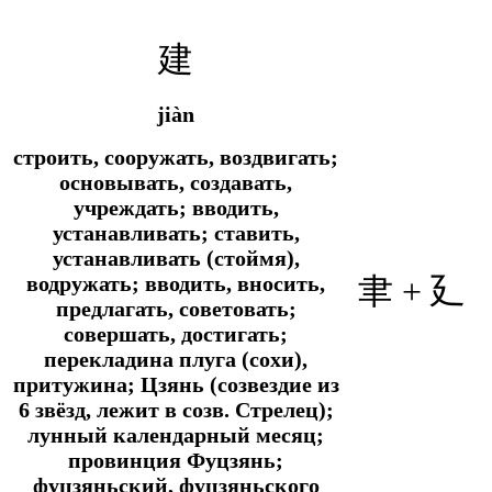
建
jiàn
строить, сооружать, воздвигать;
основывать, создавать,
учреждать; вводить,
устанавливать; ставить,
устанавливать (стоймя),
водружать; вводить, вносить,
聿 + 廴
предлагать, советовать;
совершать, достигать;
перекладина плуга (сохи),
притужина; Цзянь (созвездие из
6 звёзд, лежит в созв. Стрелец);
лунный календарный месяц;
провинция Фуцзянь;
фуцзяньский, фуцзяньского