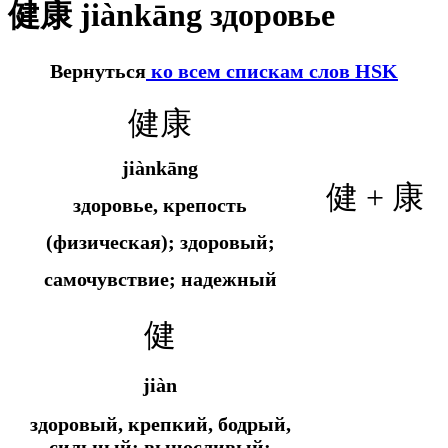
健康 jiànkāng здоровье
Вернуться
ко всем спискам слов HSK
健康
jiànkāng
健 + 康
здоровье, крепость
(физическая); здоровый;
самочувствие; надежный
健
jiàn
здоровый, крепкий, бодрый,
сильный; выносливый;