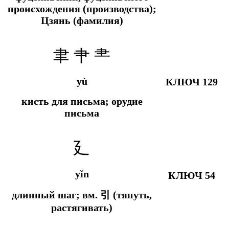
происхождения (производства);
Цзянь (фамилия)
聿 肀 ⺻
yù
КЛЮЧ 129
кисть для письма; орудие
письма
廴
yǐn
КЛЮЧ 54
длинный шаг; вм.
引 (тянуть,
растягивать)