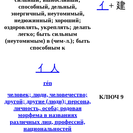
亻
+ 建
способный, дельный,
энергичный, неутомимый,
недюжинный; хороший;
оздоровлять, укреплять; делать
легко; быть сильным
(неутомимым) в (чем-л.); быть
способным к
亻
人
rén
человек; люди, человечество;
КЛЮЧ 9
другой; другие (люди); персона,
личность, особа; родовая
морфема в названиях
различных лиц, профессий,
национальностей