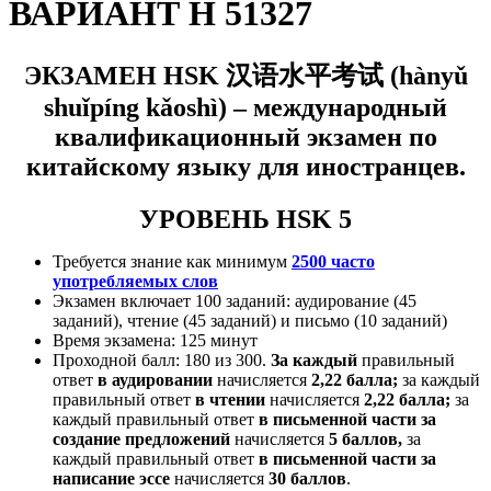
ВАРИАНТ H 51327
ЭКЗАМЕН HSK
汉语水平考试
(
hànyǔ
shuǐpíng kǎoshì) –
международный
квалификационный экзамен по
китайскому языку для иностранцев.
УРОВЕНЬ HSK 5
Требуется знание как минимум
2500 часто
употребляемых слов
Экзамен включает 100 заданий: аудирование (45
заданий), чтение (45 заданий) и письмо (10 заданий)
Время экзамена: 125 минут
Проходной балл: 180 из 3
00.
За каждый
правильный
ответ
в аудировании
начисляется
2,22 балла;
за каждый
правильный ответ
в
чтении
начисляется
2,22 балла;
за
каждый правильный ответ
в
письменной части за
создание предложений
начисляется
5 баллов,
за
каждый правильный ответ
в письменной части за
написание эссе
начисляется
30 баллов
.