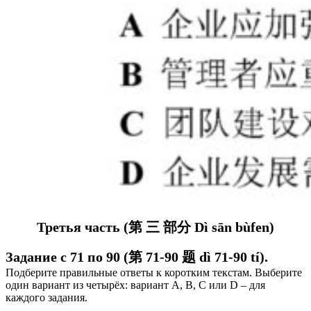
Третья часть (第 三 部分 Dì sān bùfen)
Задание с 71 по 90 (第 71-90 题 dì 71-90 tí).
Подберите правильные ответы к коротким текстам.
Выберите
один вариант из четырёх: вариант А, В, C или D – для
каждого задания.