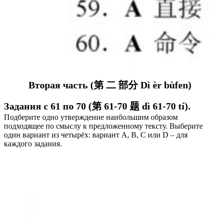
Вторая часть (第 二 部分 Dì èr bùfen)
Задания с 61 по 70 (第 61-70 题 dì 61-70 tí).
Подберите одно утверждение наибольшим образом
подходящее по смыслу к предложенному тексту. Выберите
один вариант из четырёх: вариант А, В, C или D – для
каждого задания.