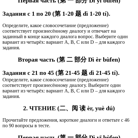
Первая часть (第 一 部分 Dì yī bùfen)
Задания с 1 по 20 (第 1-20 题 d
ì 1-20 tí
).
Определите, какое словосочетание (предложение)
соответствует произнесённому диалогу и отвечает на
заданный в конце каждого диалога вопрос. Выберите один
вариант из четырёх: вариант А, В, C или D – для каждого
задания.
Вторая часть (第 二 部分 Dì èr bùfen)
Задания с 21 по 45 (第 21-45 题 dì 21-45 tí).
Определите, какое словосочетание (предложение)
соответствует произнесённому диалогу. Выберите один
вариант из четырёх: вариант А, В, C или D – для каждого
задания.
2. ЧТЕНИЕ (二、阅 读 èr, yuè dú)
Прочитайте предложения, короткие диалоги и ответьте с 46
по 90 вопросы в тесте.
Первая часть (第 一 部分 Dì yī bùfen)