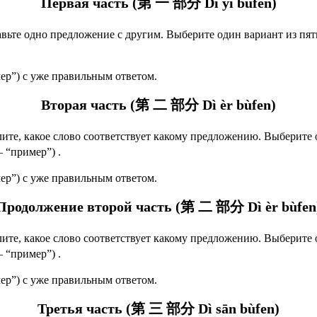
Первая часть (第 一 部分 Dì yī bùfen)
вьте одно предложение с другим.
Выберите один вариант из пяти
ер”) с уже правильным ответом.
Вторая часть (第 二 部分 Dì èr bùfen)
ите, какое слово соответствует какому предложению.
Выберите о
 “пример”) .
ер”) с уже правильным ответом.
Продолжение второй часть (第 二 部分 Dì èr bùfen
ите, какое слово соответствует какому предложению.
Выберите о
 “пример”) .
ер”) с уже правильным ответом.
Третья часть (第 三 部分 Dì sān bùfen)