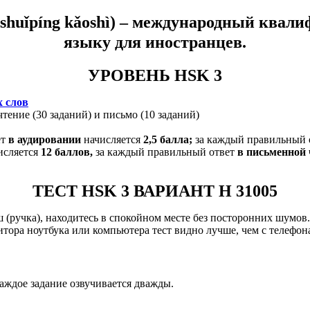
shuǐpíng kǎoshì) –
международный квалиф
языку для иностранцев.
УРОВЕНЬ HSK 3
х слов
чтение (30 заданий) и письмо (10 заданий)
ет
в аудировании
начисляется
2,5 балла;
за каждый правильный 
исляется
12
баллов,
за каждый правильный ответ
в письменной 
ТЕСТ HSK 3 ВАРИАНТ H 31005
ш (ручка), находитесь в спокойном месте без посторонних шумов
итора ноутбука или компьютера тест видно лучше, чем с телефон
Каждое задание озвучивается дважды.