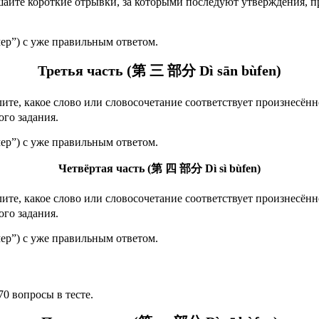
айте короткие отрывки, за которыми последуют утверждения, п
ер”) с уже правильным ответом.
Третья часть (第 三 部分 Dì sān bùfen)
те, какое слово или словосочетание соответствует произнесённ
ого задания.
ер”) с уже правильным ответом.
Четвёртая часть (第 四 部分 Dì sì bùfen)
ите, какое слово или словосочетание соответствует произнесённ
ого задания.
ер”) с уже правильным ответом.
70 вопросы в тесте.