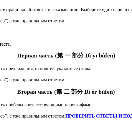
те правильный ответ к высказыванию.
Выберите один вариант и
ер”) с уже правильным ответом.
тесте.
Первая часть (第 一 部分 Dì yī bùfen)
ть предложения, используя указанные слова.
ер”) с уже правильным ответом.
Вторая часть (第 二 部分 Dì èr bùfen)
ть пробелы соответствующими иероглифами.
ер”) с уже правильным ответом.
ПРОВЕРИТЬ ОТВЕТЫ И ПО