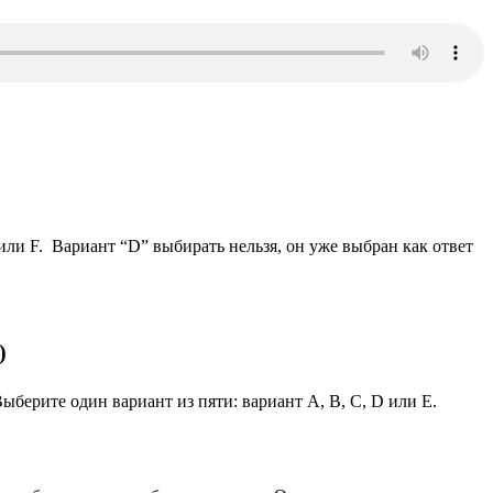
или F. Вариант “D” выбирать нельзя, он уже выбран как ответ
)
берите один вариант из пяти: вариант А, В, C, D или E.