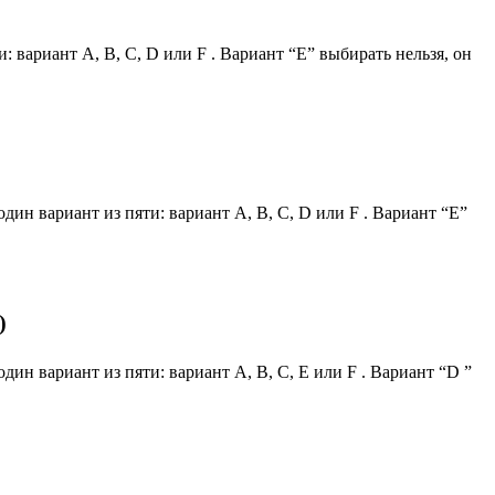
: вариант А, В, С, D или F . Вариант “Е” выбирать нельзя, он
дин вариант из пяти: вариант А, В, С, D или F . Вариант “Е”
)
дин вариант из пяти: вариант А, В, С, Е или F . Вариант “D ”