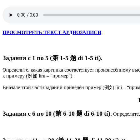
ПРОСМОТРЕТЬ ТЕКСТ АУДИОЗАПИСИ
Задания с 1 по 5 (第 1-5 题 d
ì 1-5 tí
).
Определите, какая картинка соответствует произнесённому выс
к примеру (例如 lìrú – “пример”) .
Вначале этой части заданий приведён пример (例如 lìrú – “прим
Задания с 6 по 10 (第 6-10 题 dì 6-10 tí).
Определите, 