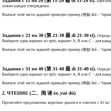
Задания с 11 по 20 (第 11-20 题 dì 11-20 tí).
Прослуш
ложно каждое утверждение.
Вначале этой части заданий приведён пример (例如 lìrú – “прим
Задания с 21 по 30 (第 21-30 题 dì 21-30 tí).
Определи
Выберите один вариант из трёх: вариант А, В или С – для кажд
Вначале этой части заданий приведён пример (例如 lìrú – “прим
Задания с 31 по 40 (第 31-40 题 dì 31-40 tí).
Определ
Выберите один вариант из трёх: вариант А, В или С – для кажд
Вначале этой части заданий приведён пример (例如 lìrú – “прим
2. ЧТЕНИЕ (二、阅 读 èr, yuè dú)
Прочитайте предложения, короткие диалоги и ответьте с 41 по 