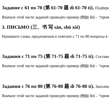
Задание с 61 по 70 (第 61-70 题 dì 61-70 tí).
Подбери
Вначале этой части заданий приведён пример (例如 lìrú – “прим
3. ПИСЬМО (三、书 写 sān, shū xiě)
Напишите слова, предложения и ответьте с 71 по 80 вопросы в 
Задания с 71 по 75 (第 71-75 题 dì 71-75 tí).
Состави
Вначале этой части заданий приведён пример (例如 lìrú – “прим
Задания с 76 по 80 (第 76-80 题 dì 76-80 tí).
Заполни
Вначале этой части заданий приведён пример (例如 lìrú – “прим
#тестHSK3 #тестhsk3 #пробныйтесhsk3 #hsk3 #hskэкзамен #онлайнтестhsk3