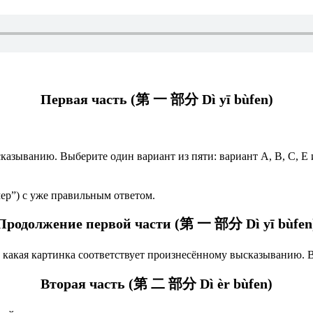
Первая часть (第 一 部分 Dì yī bùfen)
казыванию. Выберите один вариант из пяти: вариант А, В, C, E 
ер”) с уже правильным ответом.
Продолжение первой части (第 一 部分 Dì yī bùfen
какая картинка соответствует произнесённому высказыванию. Вы
Вторая часть (第 二 部分 Dì èr bùfen)