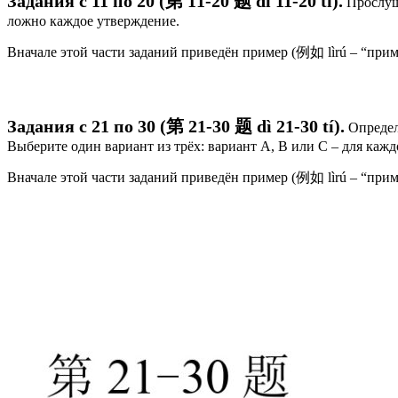
Задания с 11 по 20 (第 11-20 题 dì 11-20 tí).
Прослуш
ложно каждое утверждение.
Вначале этой части заданий приведён пример (例如 lìrú – “прим
Задания с 21 по 30 (第 21-30 题 dì 21-30 tí).
Определи
Выберите один вариант из трёх: вариант А, В или С – для кажд
Вначале этой части заданий приведён пример (例如 lìrú – “прим