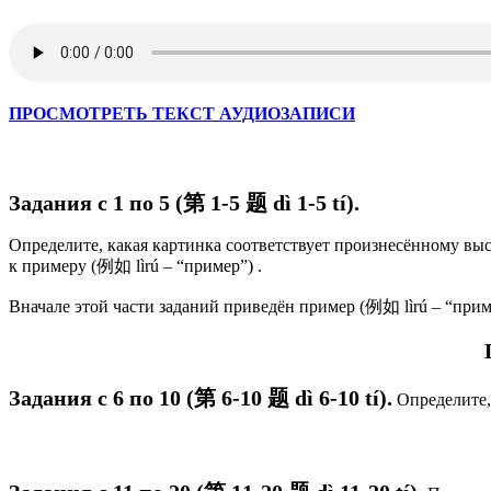
ПРОСМОТРЕТЬ ТЕКСТ АУДИОЗАПИСИ
Задания с 1 по 5 (第 1-5 题 d
ì 1-5 tí
).
Определите, какая картинка соответствует произнесённому выс
к примеру (例如 lìrú – “пример”) .
Вначале этой части заданий приведён пример (例如 lìrú – “прим
Задания с 6 по 10 (第 6-10 题 dì 6-10 tí).
Определите, 