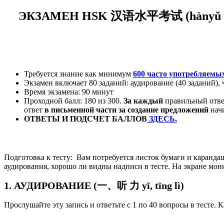
ЭКЗАМЕН HSK
汉语水平考试
(
hànyǔ 
Требуется знание как минимум
600 часто употребляемы
Экзамен включает 80 заданий: аудирование (40 заданий), 
Время экзамена: 90 минут
Проходной балл: 180 из 3
00.
За каждый
правильный отв
ответ
в
письменной части за создание предложений
нач
ОТВЕТЫ И ПОДСЧЕТ БАЛЛОВ
ЗДЕСЬ.
Подготовка к тесту: Вам потребуется листок бумаги и каранда
аудирования, хорошо ли видны надписи в тесте. На экране мон
1. АУДИРОВАНИЕ (一、听 力 yī, tīng lì)
Прослушайте эту запись и ответьте с 1 по 40 вопросы в тесте. 