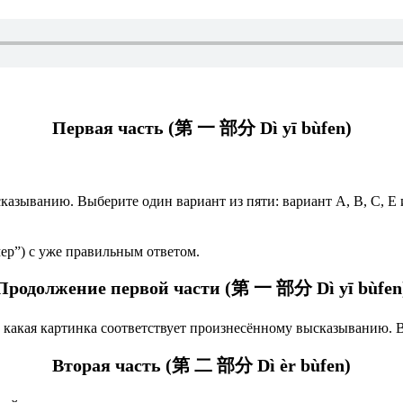
Первая часть (第 一 部分 Dì yī bùfen)
казыванию. Выберите один вариант из пяти: вариант А, В, C, E 
ер”) с уже правильным ответом.
Продолжение первой части (第 一 部分 Dì yī bùfen
какая картинка соответствует произнесённому высказыванию. Вы
Вторая часть (第 二 部分 Dì èr bùfen)