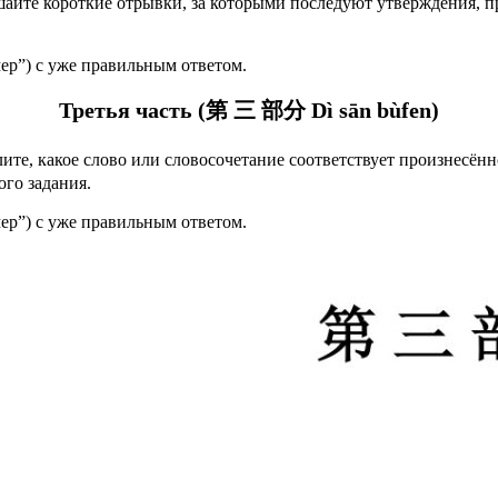
айте короткие отрывки, за которыми последуют утверждения, п
ер”) с уже правильным ответом.
Третья часть (第 三 部分 Dì sān bùfen)
те, какое слово или словосочетание соответствует произнесённ
ого задания.
ер”) с уже правильным ответом.