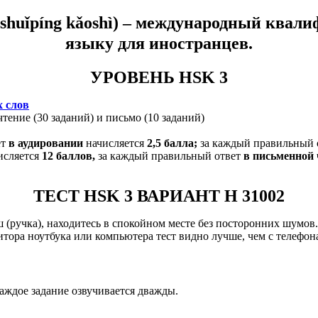
shuǐpíng kǎoshì) –
международный квалиф
языку для иностранцев.
УРОВЕНЬ HSK 3
х слов
чтение (30 заданий) и письмо (10 заданий)
ет
в аудировании
начисляется
2,5 балла;
за каждый правильный 
исляется
12
баллов,
за каждый правильный ответ
в письменной 
ТЕСТ HSK 3 ВАРИАНТ H 31002
ш (ручка), находитесь в спокойном месте без посторонних шумов
итора ноутбука или компьютера тест видно лучше, чем с телефон
Каждое задание озвучивается дважды.