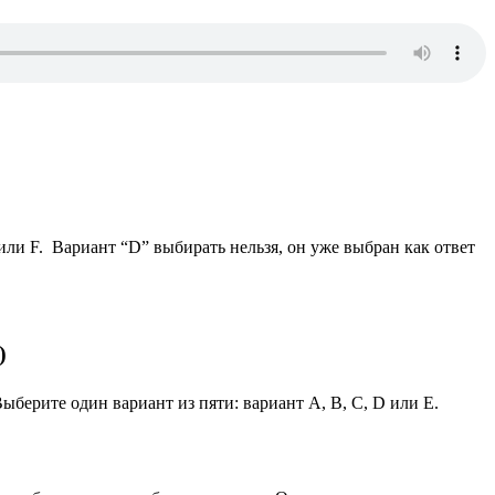
или F. Вариант “D” выбирать нельзя, он уже выбран как ответ
)
берите один вариант из пяти: вариант А, В, C, D или E.