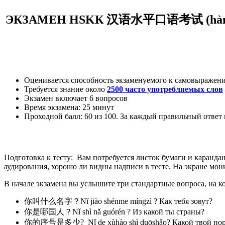
ЭК
ЗАМЕН HSKК
汉语水平
口语
考试
(
hà
Оценивается способность экзаменуемого к самовыражению
Требуется знание около
2500 часто употребляемых слов
Экзамен включает 6 вопросов
Время экзамена: 25 минут
Проходной балл: 60 из 100. За каждый правильный ответ 
Подготовка к тесту: Вам потребуется листок бумаги и каранда
аудирования, хорошо ли видны надписи в тесте. На экране мон
В начале экзамена вы услышите три стандартные вопроса, на ко
你叫什么名字？Nǐ jiào shénme míngzì ? Как тебя зовут?
你是哪国人？Nǐ shì nǎ guórén ? Из какой ты страны?
你的序号是多少? Nǐ de xùhào shì duōshǎo? Какой твой поряд