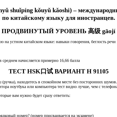
nyǔ shuǐpíng kǒuyǔ kǎoshì) –
международ
по китайскому языку для иностранцев.
ПРОДВИНУТЫЙ УРОВЕНЬ 高级 gāojí
 на устном китайском языке: навыки говорения, беглость речи
в среднем начисляется примерно 16,66 балла
ТЕСТ HSK口试 ВАРИАНТ H 91105
ш (ручка), находитесь в спокойном месте без посторонних шумов
итора ноутбука или компьютера тест видно лучше, чем с телефон
торые вам нужно будет сразу ответить:
ковый номер? (номер присваивается на экзамене)