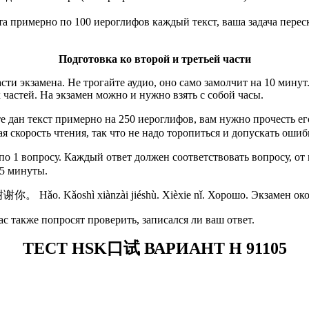
та примерно по 100 иероглифов каждый текст, ваша задача перес
Подготовка ко второй и третьей части
асти экзамена. Не трогайте аудио, оно само замолчит на 10 мину
 частей. На экзамен можно и нужно взять с собой часы.
е дан текст примерно на 250 иероглифов, вам нужно прочесть е
я скорость чтения, так что не надо торопиться и допускать ошиб
 по 1 вопросу. Каждый ответ должен соответствовать вопросу, от
,5 минуты.
ǎo. Kǎoshì xiànzài jiéshù. Xièxie nǐ. Хорошо. Экзамен око
ас также попросят проверить, записался ли ваш ответ.
ТЕСТ HSK
口试 ВАРИАНТ H 91105