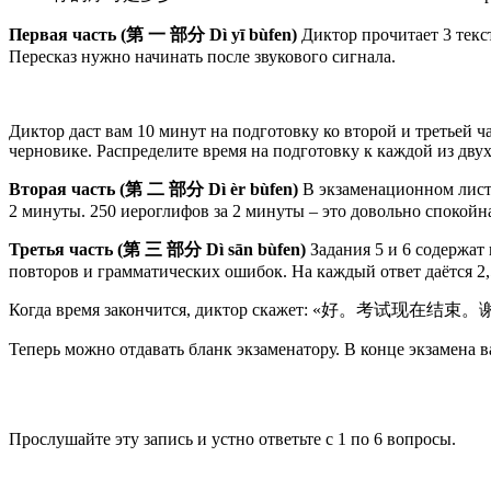
Первая часть (
第
一
部分
Dì yī bùfеn)
Диктор прочитает 3 текс
Пересказ нужно начинать после звукового сигнала.
Диктор даст вам 10 минут на подготовку ко второй и третьей ч
черновике.
Распределите время на подготовку к каждой из двух
Вторая часть (
第
二
部分 Dì èr bùfеn)
В экзаменационном лист
2 минуты. 250 иероглифов за 2 минуты – это довольно спокойна
Третья часть (
第
三
部分 Dì sān bùfеn)
Задания 5 и 6 содержат
повторов и грамматических ошибок. На каждый ответ даётся 2
Когда время закончится, диктор скажет: «好。考试现在结束。谢谢你。 H
Теперь можно отдавать бланк экзаменатору. В конце экзамена в
Прослушайте эту запись и устно ответьте с 1 по 6 вопросы.