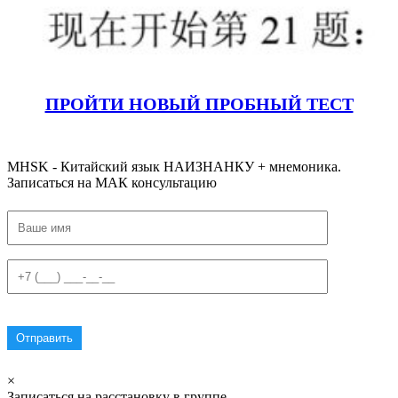
ПРОЙТИ НОВЫЙ ПРОБНЫЙ ТЕСТ
#тестHSK2 #тестhsk2 #пробныйтесhsk2 #hsk2 #hskэкзамен #ответы
MHSK - Китайский язык НАИЗНАНКУ + мнемоника.
Записаться на МАК консультацию
×
Записаться на расстановку в группе