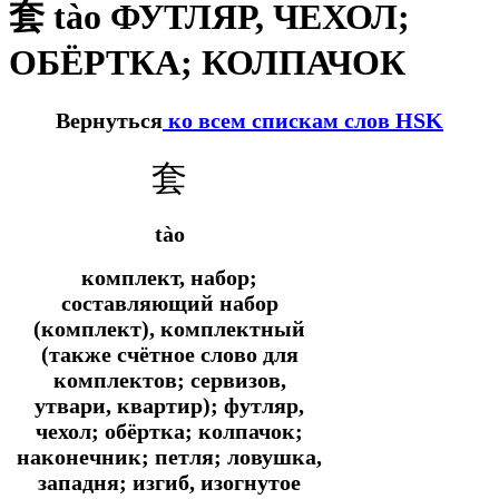
套 tào ФУТЛЯР, ЧЕХОЛ;
ОБЁРТКА; КОЛПАЧОК
Вернуться
ко всем спискам слов HSK
套
tào
комплект, набор;
составляющий набор
(комплект), комплектный
(также счётное слово для
комплектов; сервизов,
утвари, квартир); футляр,
чехол; обёртка; колпачок;
наконечник; петля; ловушка,
западня; изгиб, изогнутое