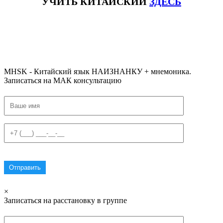
УЧИТЬ КИТАЙСКИЙ
ЗДЕСЬ
#ключикитайскиеиероглиф #разбориероглифанаключи
#списоксловhsk1 #списоксловhsk1новыйстандарт #списоксловhsk2 #списоксловhsk2новытандарт #списоксловhsk3
#списоксловhsk3новыйстандарт #списоксловhsk4 #списоксловhsk4новыйстандарт #списоксловhsk5
#списоксловhsk5новыйстандарт #списоксловhsk6 #списоксловhsk6новыйстандар3.0
MHSK - Китайский язык НАИЗНАНКУ + мнемоника.
Записаться на МАК консультацию
×
Записаться на расстановку в группе