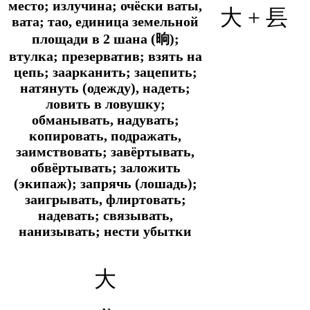
место; излучина; очёски ваты,
大 + 镸
вата; тао, единица земельной
площади в 2 шана (晌);
втулка; презерватив; взять на
цепь; заарканить; зацепить;
натянуть (одежду), надеть;
ловить в ловушку;
обманывать, надувать;
копировать, подражать,
заимствовать; завёртывать,
обвёртывать; заложить
(экипаж); запрячь (лошадь);
заигрывать, флиртовать;
надевать; связывать,
нанизывать; нести убытки
大