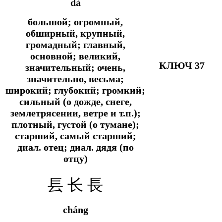
dà
большой; огромный,
обширный, крупный,
громадный; главный,
основной; великий,
КЛЮЧ 37
значительный; очень,
значительно, весьма;
широкий; глубокий; громкий;
сильный (о дожде, снеге,
землетрясении, ветре и т.п.);
плотный, густой (о тумане);
старший, самый старший;
диал.
отец;
диал.
дядя (по
отцу)
镸 长 長
cháng