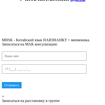
#ключикитайскиеиероглиф #разбориероглифанаключи
#списоксловhsk1 #списоксловhsk1новыйстандарт #списоксловhsk2 #списоксловhsk2новытандарт #списоксловhsk3
#списоксловhsk3новыйстандарт #списоксловhsk4 #списоксловhsk4новыйстандарт #списоксловhsk5
#списоксловhsk5новыйстандарт #списоксловhsk6 #списоксловhsk6новыйстандар3.0
MHSK - Китайский язык НАИЗНАНКУ + мнемоника.
Записаться на МАК консультацию
×
Записаться на расстановку в группе