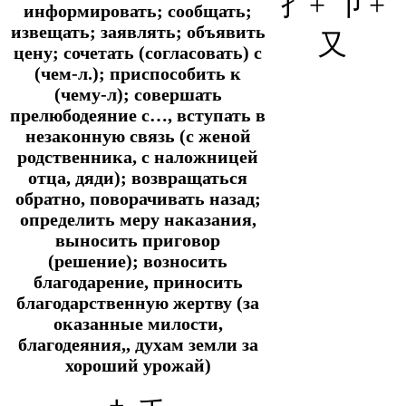
扌+
卩
+
информировать; сообщать;
извещать; заявлять; объявить
又
цену; сочетать (согласовать) с
(чем-л.); приспособить к
(чему-л); совершать
прелюбодеяние с…, вступать в
незаконную связь (с женой
родственника, с наложницей
отца, дяди); возвращаться
обратно, поворачивать назад;
определить меру наказания,
выносить приговор
(решение); возносить
благодарение, приносить
благодарственную жертву (за
оказанные милости,
благодеяния,, духам земли за
хороший урожай)