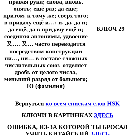
правая рука; снова, вновь,
опять; ещё раз; да ещё;
притом, к тому же; сверх того;
в придачу ещё и…; и, да, да и;
КЛЮЧ 29
да ещё, да в придачу ещё и;
соединяя антонимы, удвоение
又…. 又… часто переводится
посредством конструкции
ни…, ни… в составе сложных
числительных союз отделяет
дробь от целого числа,
меньший разряд от большего;
Ю (фамилия)
Вернуться
ко всем спискам слов HSK
КЛЮЧИ В КАРТИНКАХ
ЗДЕСЬ
ОШИБКА, ИЗ-ЗА КОТОРОЙ ТЫ БРОСАЛ
УЧИТЬ КИТАЙСКИЙ
ЗДЕСЬ