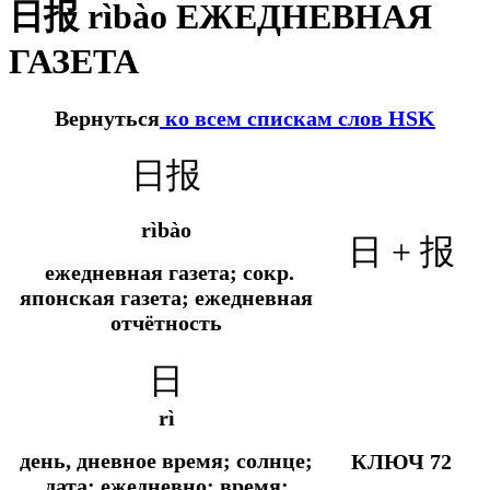
日报 rìbào ЕЖЕДНЕВНАЯ
ГАЗЕТА
Вернуться
ко всем спискам слов HSK
日报
rìbào
日 + 报
ежедневная газета;
сокр.
японская газета; ежедневная
отчётность
日
rì
день, дневное время; солнце;
КЛЮЧ 72
дата; ежедневно; время;