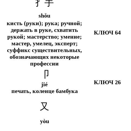
扌手
shǒu
кисть (руки); рука; ручной;
держать в руке, схватить
КЛЮЧ 64
рукой; мастерство; умение;
мастер, умелец, эксперт;
суффикс существительных,
обозначающих некоторые
профессии
卩
КЛЮЧ 26
jié
печать, коленце бамбука
又
yòu