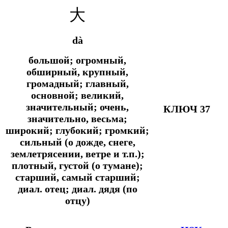
大
dà
большой; огромный,
обширный, крупный,
громадный; главный,
основной; великий,
значительный; очень,
КЛЮЧ 37
значительно, весьма;
широкий; глубокий; громкий;
сильный (о дожде, снеге,
землетрясении, ветре и т.п.);
плотный, густой (о тумане);
старший, самый старший;
диал.
отец;
диал.
дядя (по
отцу)