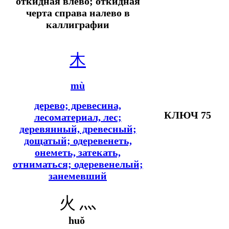
откидная влево; откидная
черта справа налево в
каллиграфии
木
mù
дерево; древесина,
КЛЮЧ 75
лесоматериал, лес;
деревянный, древесный;
дощатый; одеревенеть,
онеметь, затекать,
отниматься; одеревенелый;
занемевший
火 灬
huǒ