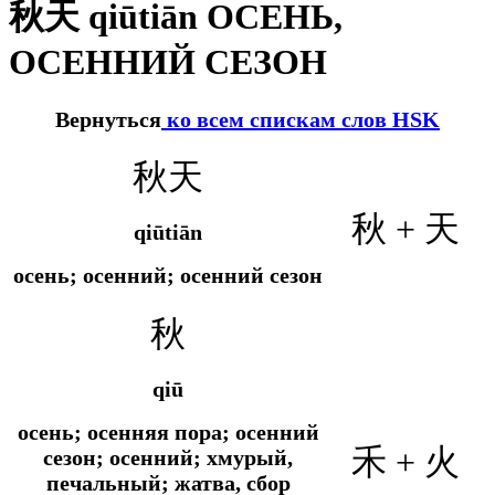
秋天 qiūtiān ОСЕНЬ,
ОСЕННИЙ СЕЗОН
Вернуться
ко всем спискам слов HSK
秋天
秋 + 天
qiūtiān
осень; осенний; осенний сезон
秋
qiū
осень; осенняя пора; осенний
禾 + 火
сезон; осенний; хмурый,
печальный; жатва, сбор