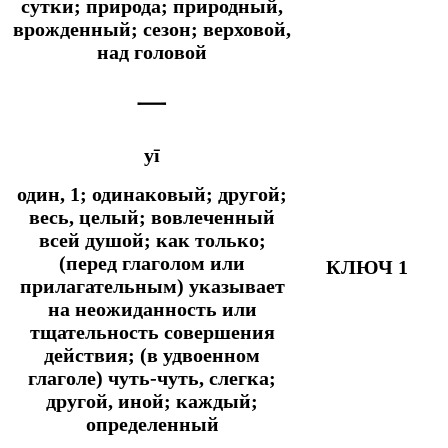
сутки;
природа; природный,
врожденный; сезон; верховой,
над головой
一
yī
один, 1; одинаковый; другой;
весь, целый; вовлеченный
всей душой;
как только;
(перед глаголом или
КЛЮЧ 1
прилагательным) указывает
на неожиданность или
тщательность совершения
действия; (в удвоенном
глаголе) чуть-чуть, слегка;
другой, иной; каждый;
определенный