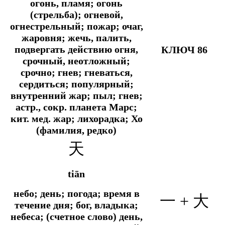
огонь, пламя; огонь
(стрельба); огневой,
огнестрельный; пожар; очаг,
жаровня; жечь, палить,
подвергать действию огня,
КЛЮЧ 86
срочный, неотложный;
срочно; гнев; гневаться,
сердиться; популярный;
внутренний жар; пыл; гнев;
астр., сокр.
планета Марс;
кит. мед.
жар; лихорадка; Хо
(фамилия, редко)
天
tiān
небо; день; погода; время в
一 + 大
течение дня; бог, владыка;
небеса; (счетное слово) день,