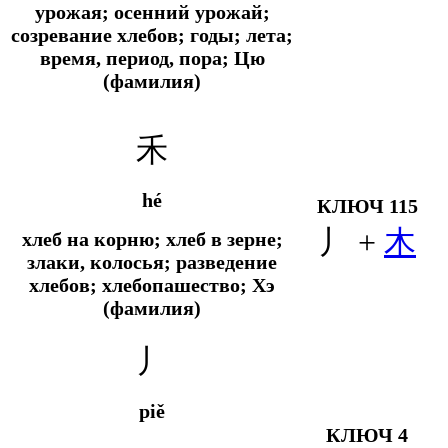
урожая; осенний урожай;
созревание хлебов; годы; лета;
время, период, пора; Цю
(фамилия)
禾
hé
КЛЮЧ 115
丿 +
木
хлеб на корню; хлеб в зерне;
злаки, колосья; разведение
хлебов; хлебопашество; Хэ
(фамилия)
丿
piě
КЛЮЧ 4