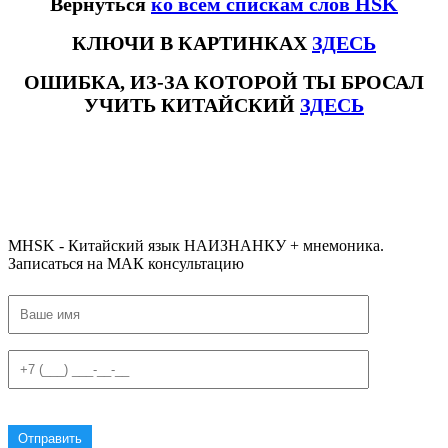
Вернуться
ко всем спискам слов HSK
КЛЮЧИ В КАРТИНКАХ
ЗДЕСЬ
ОШИБКА, ИЗ-ЗА КОТОРОЙ ТЫ БРОСАЛ
УЧИТЬ КИТАЙСКИЙ
ЗДЕСЬ
#ключикитайскиеиероглиф #разбориероглифанаключи
#списоксловhsk1 #списоксловhsk1новыйстандарт #списоксловhsk2 #списоксловhsk2новытандарт #списоксловhsk3
#списоксловhsk3новыйстандарт #списоксловhsk4 #списоксловhsk4новыйстандарт #списоксловhsk5
#списоксловhsk5новыйстандарт #списоксловhsk6 #списоксловhsk6новыйстандар3.0
MHSK - Китайский язык НАИЗНАНКУ + мнемоника.
Записаться на МАК консультацию