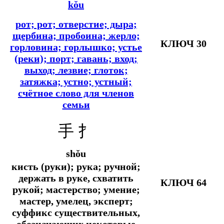
kǒu
рот; рот; отверстие; дыра;
щербина; пробоина; жерло;
КЛЮЧ 30
горловина; горлышко; устье
(реки); порт; гавань; вход;
выход; лезвие; глоток;
затяжка; устно; устный;
счётное слово для членов
семьи
手 扌
shǒu
кисть (руки); рука; ручной;
держать в руке, схватить
КЛЮЧ 64
рукой; мастерство; умение;
мастер, умелец, эксперт;
суффикс существительных,
обозначающих некоторые