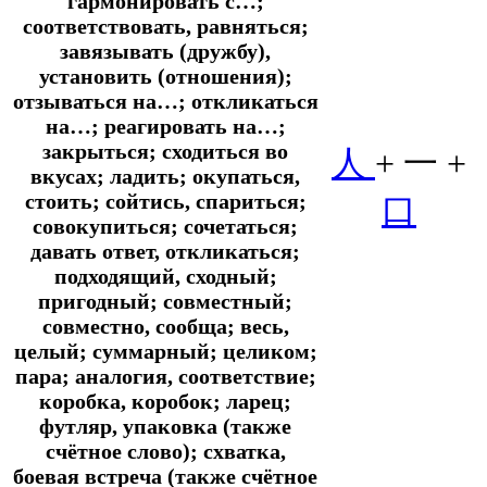
гармонировать с…;
соответствовать, равняться;
завязывать (дружбу),
установить (отношения);
отзываться на…; откликаться
на…; реагировать на…;
закрыться; сходиться во
人
+
一 +
вкусах; ладить; окупаться,
стоить; сойтись, спариться;
口
совокупиться; сочетаться;
давать ответ, откликаться;
подходящий, сходный;
пригодный; совместный;
совместно, сообща; весь,
целый; суммарный; целиком;
пара; аналогия, соответствие;
коробка, коробок; ларец;
футляр, упаковка (также
счётное слово); схватка,
боевая встреча (также счётное