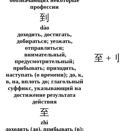
профессии
到
dào
доходить, достигать,
добираться; уезжать,
отправляться;
внимательный,
至 +
刂
предусмотрительный;
прибывать; приходить,
наступать (о времени); до, к,
в, на, вплоть до; глагольный
суффикс, указывающий на
достижение результата
действия
至
zhì
доходить (до), прибывать (в);