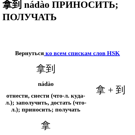
拿到 nádào ПРИНОСИТЬ;
ПОЛУЧАТЬ
Вернуться
ко всем спискам слов HSK
拿到
nádào
拿 + 到
отнести, снести (что-л. куда-
л.); заполучить, достать (что-
л.); приносить; получать
拿