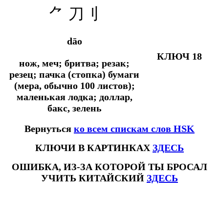
⺈
刀刂
dāo
КЛЮЧ 18
нож, меч; бритва; резак;
резец; пачка (стопка) бумаги
(мера, обычно 100 листов);
маленькая лодка; доллар,
бакс, зелень
Вернуться
ко всем спискам слов HSK
КЛЮЧИ В КАРТИНКАХ
ЗДЕСЬ
ОШИБКА, ИЗ-ЗА КОТОРОЙ ТЫ БРОСАЛ
УЧИТЬ КИТАЙСКИЙ
ЗДЕСЬ
#ключикитайскиеиероглиф #разбориероглифанаключи
#списоксловhsk1 #списоксловhsk1новыйстандарт #списоксловhsk2 #списоксловhsk2новытандарт #списоксловhsk3