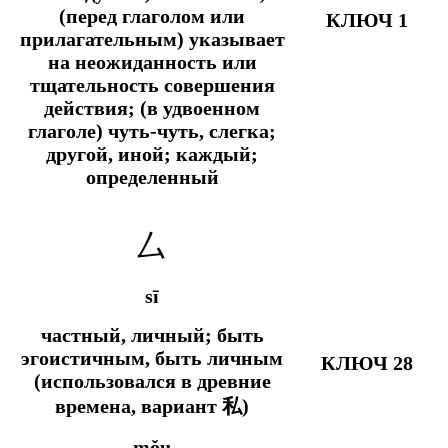
(перед глаголом или
КЛЮЧ 1
прилагательным) указывает
на неожиданность или
тщательность совершения
действия; (в удвоенном
глаголе) чуть-чуть, слегка;
другой, иной; каждый;
определенный
厶
sī
частный, личный; быть
эгоистичным, быть личным
КЛЮЧ 28
(использовался в древние
времена, вариант 私)
mǒu