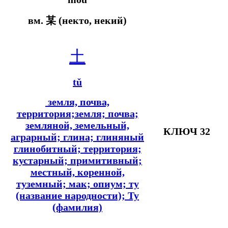
вм.
某 (некто, некий)
土
tǔ
земля, почва,
территория;земля; почва;
земляной, земельный,
КЛЮЧ 32
аграрный; глина; глиняный
глинобитный; территория;
кустарный; примитивный;
местный, коренной,
туземный; мак; опиум; ту
(название народности); Ту
(фамилия)