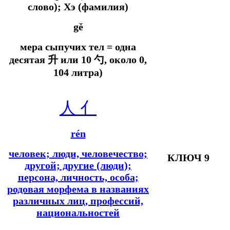
слово); Хэ (фамилия)
gě
мера сыпучих тел = одна
десятая 升 или 10 勺, около 0,
104 литра)
人
亻
rén
человек; люди, человечество;
КЛЮЧ 9
другой; другие (люди);
персона, личность, особа;
родовая морфема в названиях
различных лиц, профессий,
национальностей