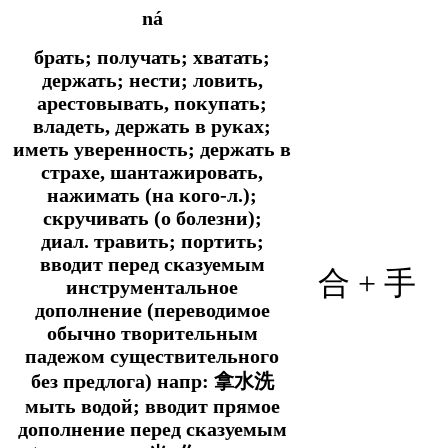
ná
брать; получать; хватать;
держать; нести; ловить,
арестовывать, покупать;
владеть, держать в руках;
иметь уверенность; держать в
страхе, шантажировать,
нажимать (на кого-л.);
скручивать (о болезни);
диал. травить; портить;
вводит перед сказуемым
合 + 手
инструментальное
дополнение (переводимое
обычно творительным
падежом существительного
без предлога) напр: 拿水洗
мыть водой; вводит прямое
дополнение перед сказуемым