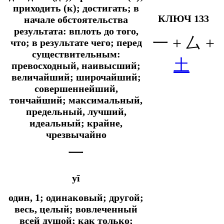
приходить (к); достигать; в
КЛЮЧ 133
начале обстоятельства
результата: вплоть до того,
一 + 厶 +
что; в результате чего; перед
существительным:
土
превосходный, наивысший;
величайший; широчайший;
совершеннейший,
тончайший; максимальный,
предельный, лучший,
идеальный; крайне,
чрезвычайно
一
yī
один, 1; одинаковый; другой;
весь, целый; вовлеченный
всей душой;
как только;