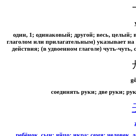
один, 1; одинаковый; другой; весь, целый
глаголом или прилагательным) указывает на
действия; (в удвоенном глаголе) чуть-чуть, 
g
соединять руки; две руки; ру
ребёнок, сын; яйцо; икра;
семя; человек, 