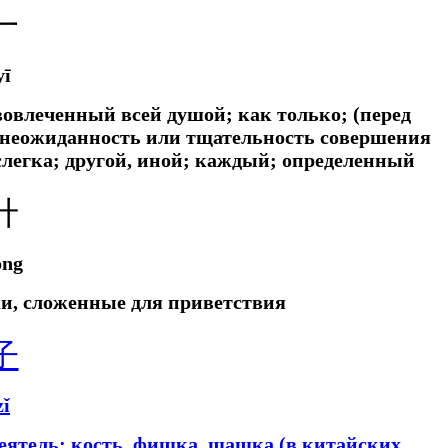
一
yī
; вовлеченный всей душой;
как только; (перед
 неожиданность или тщательность совершения
слегка;
другой, иной; каждый; определенный
廾
ǒng
ки, сложенные для приветствия
子
zǐ
деятель; кость, фишка, шашка (в китайских