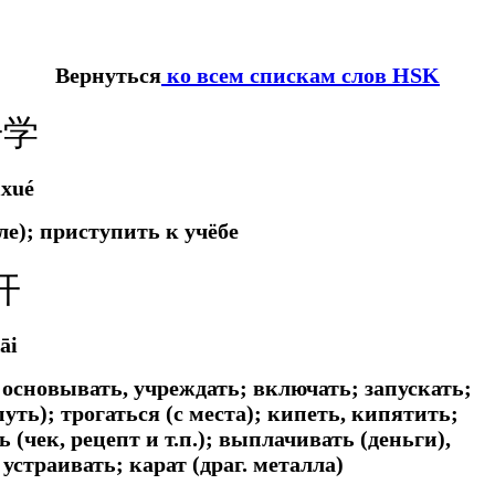
Вернуться
ко всем спискам слов HSK
开学
ixué
ле); приступить к учёбе
开
āi
 основывать, учреждать; включать; запускать;
уть); трогаться (с места); кипеть, кипятить;
 (чек, рецепт и т.п.); выплачивать (деньги),
устраивать; карат (драг. металла)