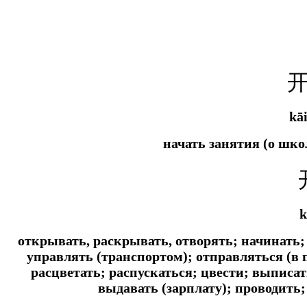
kā
начать занятия (о шко
k
открывать, раскрывать, отворять; начинать;
управлять (транспортом); отправляться (в п
расцветать; распускаться; цвести; выписать
выдавать (зарплату); проводить; 