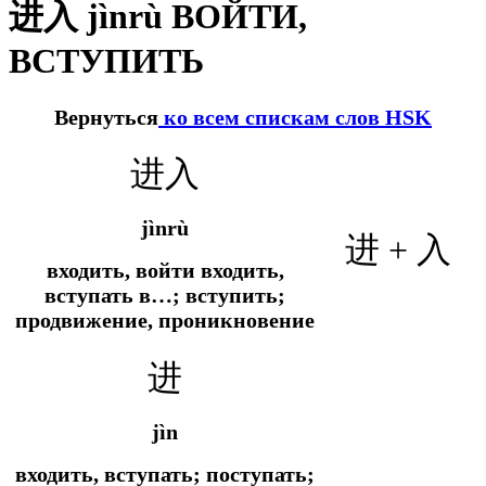
进入 jìnrù ВОЙТИ,
ВСТУПИТЬ
Вернуться
ко всем спискам слов HSK
进入
jìnrù
进 + 入
входить, войти входить,
вступать в…; вступить;
продвижение, проникновение
进
jìn
входить, вступать; поступать;