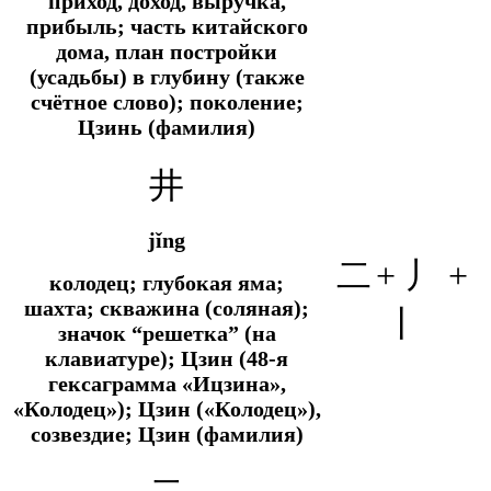
приход, доход, выручка,
прибыль; часть китайского
дома, план постройки
(усадьбы) в глубину (также
счётное слово); поколение;
Цзинь (фамилия)
井
jǐng
二
+ 丿 +
колодец; глубокая яма;
шахта; скважина (соляная);
丨
значок “решетка” (на
клавиатуре); Цзин (48-я
гексаграмма «Ицзина»,
«Колодец»); Цзин («Колодец»),
созвездие; Цзин (фамилия)