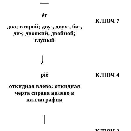
二
èr
КЛЮЧ 7
два; второй; дву-, двух-, би-,
ди-; двоякий, двойной;
глупый
丿
piě
КЛЮЧ 4
откидная влево; откидная
черта справа налево в
каллиграфии
丨
КЛЮЧ 2