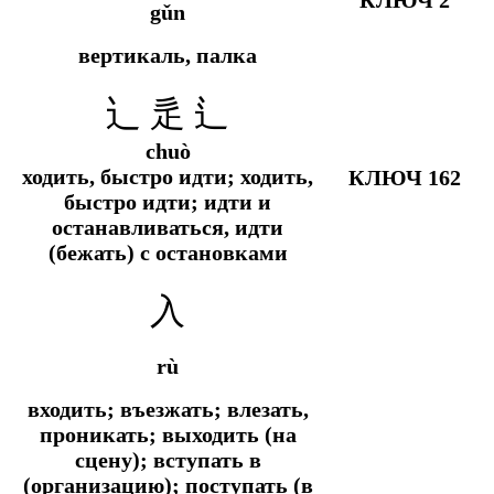
gǔn
вертикаль, палка
辶 辵 ⻍
chuò
ходить, быстро идти; ходить,
КЛЮЧ 162
быстро идти; идти и
останавливаться, идти
(бежать) с остановками
入
rù
входить; въезжать; влезать,
проникать; выходить (на
сцену); вступать в
(организацию); поступать (в