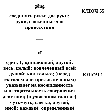
gǒng
КЛЮЧ 55
соединять руки; две руки;
руки, сложенные для
приветствия
一
yī
один, 1; одинаковый; другой;
весь, целый; вовлеченный всей
душой;
как только; (перед
КЛЮЧ 1
глаголом или прилагательным)
указывает на неожиданность
или тщательность совершения
действия; (в удвоенном глаголе)
чуть-чуть, слегка;
другой,
иной; каждый; определенный