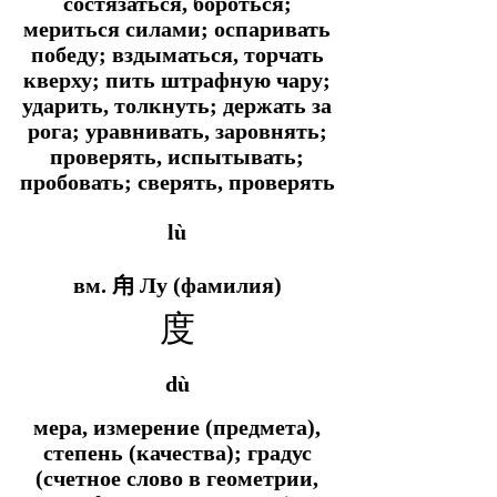
состязаться, бороться;
мериться силами; оспаривать
победу; вздыматься, торчать
кверху; пить штрафную чару;
ударить, толкнуть; держать за
рога; уравнивать, заровнять;
проверять, испытывать;
пробовать; сверять, проверять
lù
вм. 甪 Лу (фамилия)
度
dù
мера, измерение (предмета),
степень (качества); градус
(счетное слово в геометрии,