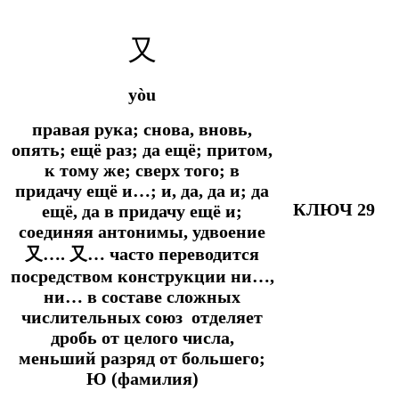
又
yòu
правая рука; снова, вновь,
опять; ещё раз; да ещё; притом,
к тому же; сверх того; в
придачу ещё и…; и, да, да и; да
КЛЮЧ 29
ещё, да в придачу ещё и;
соединяя антонимы, удвоение
又…. 又… часто переводится
посредством конструкции ни…,
ни… в составе сложных
числительных союз отделяет
дробь от целого числа,
меньший разряд от большего;
Ю (фамилия)