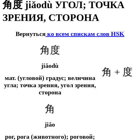
角度 jiǎodù УГОЛ; ТОЧКА
ЗРЕНИЯ, СТОРОНА
Вернуться
ко всем спискам слов HSK
角度
jiǎodù
角 + 度
мат. (угловой) градус; величина
угла; точка зрения, угол зрения,
сторона
角
jiǎo
рог, рога (животного); роговой;