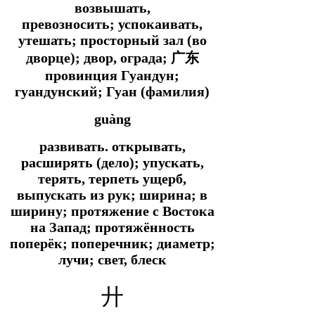
возвышать,
превозносить; успокаивать,
утешать; просторный зал (во
дворце); двор, ограда; 广东
провинция Гуандун;
гуандунский; Гуан (фамилия)
guàng
развивать. открывать,
расширять (дело); упускать,
терять, терпеть ущерб,
выпускать из рук; ширина; в
ширину; протяжение с Востока
на Запад; протяжённость
поперёк; поперечник; диаметр;
лучи; свет, блеск
廾