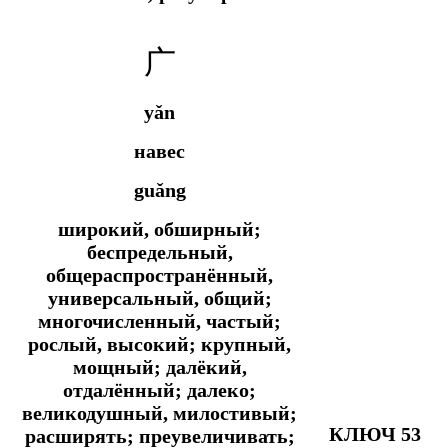
广
yǎn
навес
guǎng
широкий, обширный;
беспредельный,
общераспространённый,
универсальный, общий;
многочисленный, частый;
рослый, высокий; крупный,
мощный; далёкий,
отдалённый; далеко;
великодушный, милостивый;
КЛЮЧ 53
расширять; преувеличивать;