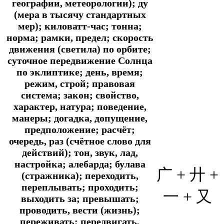
географии, метеорологии); ду
(мера в тысячу стандартных
мер); киловатт-час; тонна;
норма; рамки, предел; скорость
движения (светила) по орбите;
суточное передвижение Солнца
по эклиптике; день, время;
режим, строй; правовая
система; закон; свойство,
характер, натура; поведение,
манеры; догадка, допущение,
предположение; расчёт;
очередь, раз (счётное слово для
действий); тон, звук, лад,
настройка; алебарда; булава
广 + 廾 +
(стражника); переходить,
переплывать; проходить;
一 + 又
выходить за; превышать;
проводить, вести (жизнь);
переживать; передвигать,