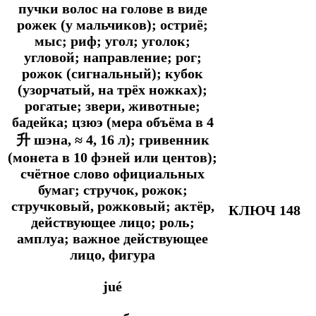
пучки волос на голове в виде
рожек (у мальчиков); остриё;
мыс; риф; угол; уголок;
угловой; направление; рог;
рожок (сигнальный); кубок
(узорчатый, на трёх ножках);
рогатые; звери, животные;
бадейка; цзюэ (мера объёма в 4
升 шэна, ≈ 4, 16 л); гривенник
(монета в 10 фэней или центов);
счётное слово официальных
бумаг; стручок, рожок;
стручковый, рожковый; актёр,
КЛЮЧ 148
действующее лицо; роль;
амплуа; важное действующее
лицо, фигура
jué