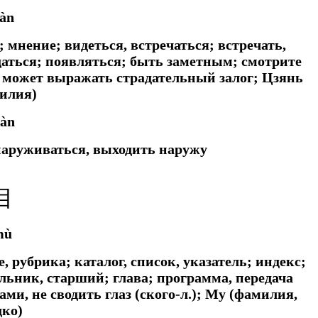
iàn
; мнение; видеться, встречаться; встречать,
юдаться; появляться; быть заметным; смотрите
ом может выражать страдательный залог; Цзянь
илия)
iàn
наруживаться, выходить наружу
目
mù
е, рубрика; каталог, список, указатель; индекс;
альник, старший; глава; программа, передача
ами, не сводить глаз (ского-л.); Му (фамилия,
дко)