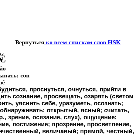
Вернуться
ко всем спискам слов HSK
觉
iào
сыпать; сон
ué
удиться, проснуться, очнуться, прийти в
дить сознание, просвещать, озарять (светом
оить, уяснить себе, уразуметь, осознать;
 обнаруживать; открытый, ясный; считать,
р., зрение, осязание, слух), ощущение;
ние, постижение; прозрение, просветление,
личественный, величавый; прямой, честный,