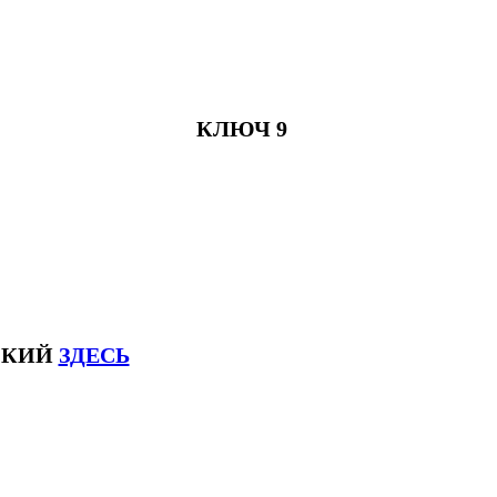
КЛЮЧ 9
СКИЙ
ЗДЕСЬ
соксловhsk6 #списоксловhsk6новыйстандар3.0