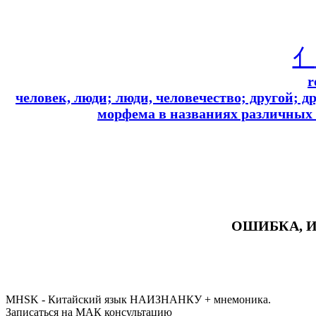
亻
r
человек, люди; люди, человечество; другой; др
морфема в названиях различных 
ОШИБКА, И
#ключикитайскиеиероглиф #разбориероглифанаключи
#списоксловhsk1 #списоксловhsk1новыйстандарт #списоксловhsk2 #списоксловhsk2новытандарт #списоксловhsk3 #списокс
MHSK - Китайский язык НАИЗНАНКУ + мнемоника.
Записаться на МАК консультацию