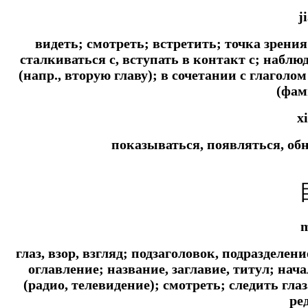
j
видеть; смотреть; встретить; точка зрения
сталкиваться с, вступать в контакт с; набл
(напр., вторую главу); в сочетании с глагол
(фам
x
показываться, появляться, об
глаз, взор, взгляд; подзаголовок, подразделени
оглавление; название, заглавие, титул; нач
(радио, телевидение); смотреть; следить глаз
ре