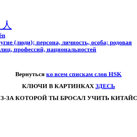
人
én
угие (люди); персона, личность, особа; родовая
лиц, профессий, национальностей
Вернуться
ко всем спискам слов HSK
КЛЮЧИ В КАРТИНКАХ
ЗДЕСЬ
З-ЗА КОТОРОЙ ТЫ БРОСАЛ УЧИТЬ КИТАЙ
ловhsk3новыйстандарт #списоксловhsk4 #списоксловhsk4новыйстандарт #списоксловhsk5 #списоксловhsk5новыйстандарт #спи