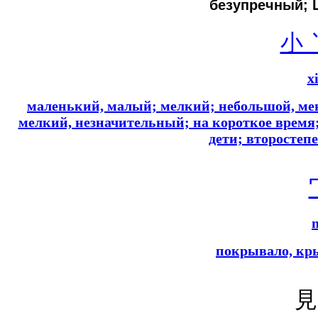
безупречный; 
小 
x
маленький, малый; мелкий; небольшой, ме
мелкий, незначительный; на короткое время
дети; второсте
покрывало, кр
見