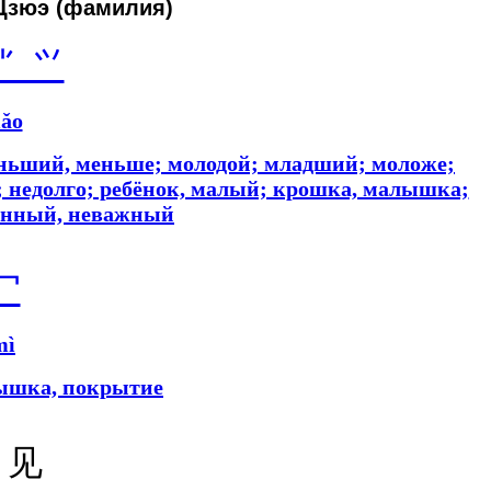
Цзюэ (фамилия)
⺌ ⺍
iǎo
ньший, меньше; молодой; младший; моложе;
; недолго; ребёнок, малый; крошка, малышка;
пенный, неважный
冖
mì
ышка, покрытие
 见