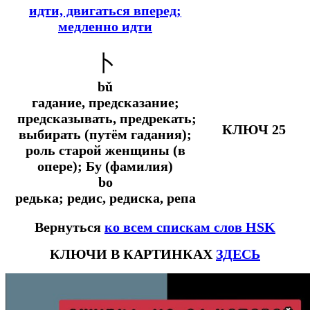
идти, двигаться вперед;
медленно идти
卜
bǔ
гадание, предсказание;
предсказывать, предрекать;
КЛЮЧ 25
выбирать (путём гадания);
роль старой женщины (в
опере); Бу (фамилия)
bo
редька; редис, редиска, репа
Вернуться
ко всем спискам слов HSK
КЛЮЧИ В КАРТИНКАХ
ЗДЕСЬ