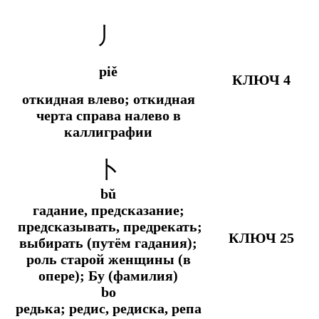
丿
piě
КЛЮЧ 4
откидная влево; откидная
черта справа налево в
каллиграфии
卜
bǔ
гадание, предсказание;
предсказывать, предрекать;
КЛЮЧ 25
выбирать (путём гадания);
роль старой женщины (в
опере); Бу (фамилия)
bo
редька; редис, редиска, репа