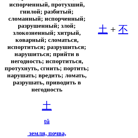
испорченный, протухший,
гнилой; разбитый;
сломанный; испорченный;
разрушенный; злой;
土
+
不
злокозненный; хитрый,
коварный; сломаться,
испортиться; разрушиться;
нарушиться; прийти в
негодность; испортиться,
протухнуть, сгнить; портить;
нарушать; вредить; ломать,
разрушать, приводить в
негодность
土
tǔ
земля, почва,