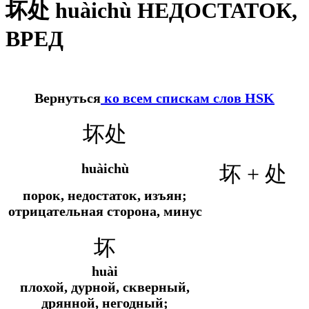
坏处 huàichù НЕДОСТАТОК,
ВРЕД
Вернуться
ко всем спискам слов HSK
坏处
huàichù
坏 + 处
порок, недостаток, изъян;
отрицательная сторона, минус
坏
huài
плохой, дурной, скверный,
дрянной, негодный;