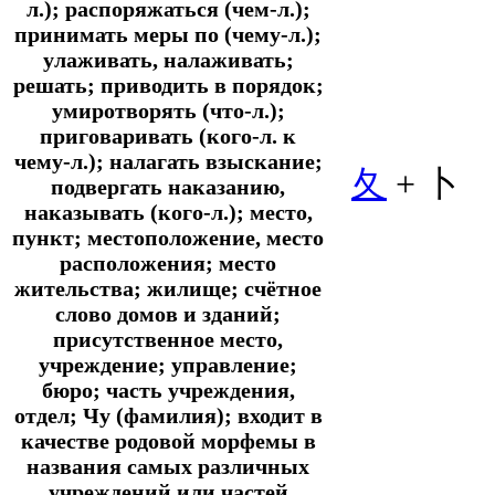
л.); распоряжаться (чем-л.);
принимать меры по (чему-л.);
улаживать, налаживать;
решать; приводить в порядок;
умиротворять (что-л.);
приговаривать (кого-л. к
чему-л.); налагать взыскание;
夂
+ 卜
подвергать наказанию,
наказывать (кого-л.); место,
пункт; местоположение, место
расположения; место
жительства; жилище; счётное
слово домов и зданий;
присутственное место,
учреждение; управление;
бюро; часть учреждения,
отдел; Чу (фамилия); входит в
качестве родовой морфемы в
названия самых различных
учреждений или частей