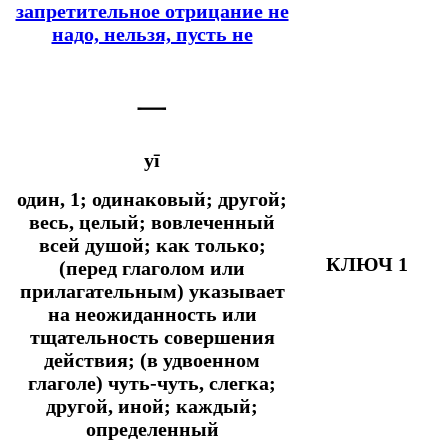
запретительное отрицание не
надо, нельзя, пусть не
一
yī
один, 1; одинаковый; другой;
весь, целый; вовлеченный
всей душой;
как только;
КЛЮЧ 1
(перед глаголом или
прилагательным) указывает
на неожиданность или
тщательность совершения
действия; (в удвоенном
глаголе) чуть-чуть, слегка;
другой, иной; каждый;
определенный