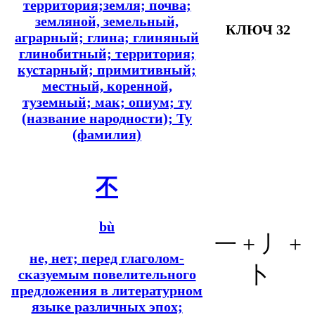
территория;земля; почва;
земляной, земельный,
КЛЮЧ 32
аграрный; глина; глиняный
глинобитный; территория;
кустарный; примитивный;
местный, коренной,
туземный; мак; опиум; ту
(название народности); Ту
(фамилия)
不
bù
一 + 丿 +
не, нет; перед глаголом-
卜
сказуемым повелительного
предложения в литературном
языке различных эпох;