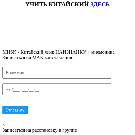
УЧИТЬ КИТАЙСКИЙ
ЗДЕСЬ
#ключикитайскиеиероглиф #разбориероглифанаключи
#списоксловhsk1 #списоксловhsk1новыйстандарт #списоксловhsk2 #списоксловhsk2новытандарт #списоксловhsk3
#списоксловhsk3новыйстандарт #списоксловhsk4 #списоксловhsk4новыйстандарт #списоксловhsk5
#списоксловhsk5новыйстандарт #списоксловhsk6 #списоксловhsk6новыйстандар3.0 #списоксловhsk7 #списоксловhsk8
#списоксловhsk9
MHSK - Китайский язык НАИЗНАНКУ + мнемоника.
Записаться на МАК консультацию
×
Записаться на расстановку в группе