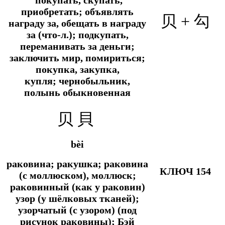
приобретать; объявлять
贝 + 勾
награду за, обещать в награду
за (что-л.); подкупать,
переманивать за деньги;
заключить мир, помириться;
покупка, закупка,
купля; чернобыльник,
полынь обыкновенная
贝 貝
bèi
раковина; ракушка; раковина
КЛЮЧ 154
(с моллюском), моллюск;
раковинный (как у раковин)
узор (у шёлковых тканей);
узорчатый (с узором) (под
рисунок раковины); Бэй