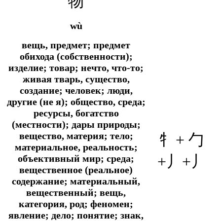
物
wù
вещь, предмет; предмет
обихода (собственности);
изделие; товар; нечто, что-то;
живая тварь, существо,
создание; человек; люди,
другие (не я); общество, среда;
ресурсы, богатство
(местности); дары природы;
вещество, материя; тело;
牜+ 勹
материальное, реальность;
+丿+丿
объективный мир; среда;
вещественное (реальное)
содержание; материальный,
вещественный; вещь,
категория, род; феномен;
явление; дело; понятие; знак,