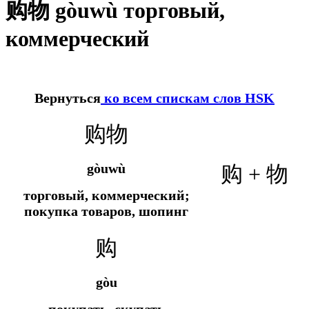
购物 gòuwù торговый,
коммерческий
Вернуться
ко всем спискам слов HSK
购物
gòuwù
购 + 物
торговый, коммерческий;
покупка товаров, шопинг
购
gòu
покупать, скупать,