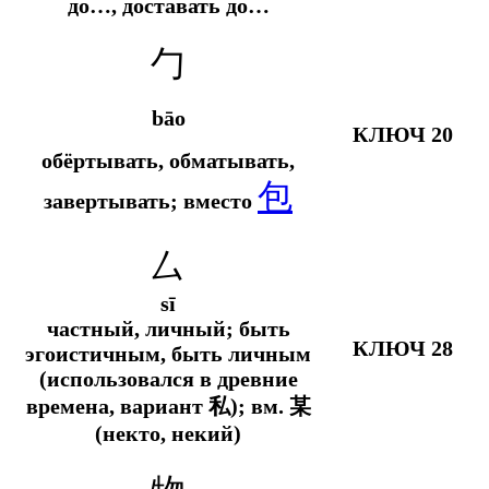
до…, доставать до…
勹
bāo
КЛЮЧ 20
обёртывать, обматывать,
包
завертывать; вместо
厶
sī
частный, личный; быть
КЛЮЧ 28
эгоистичным, быть личным
(использовался в древние
времена, вариант 私);
вм.
某
(некто, некий)