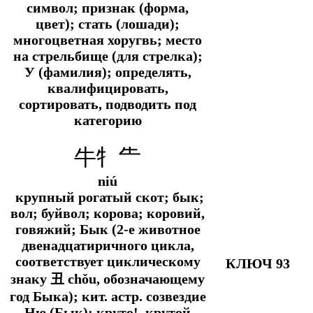
символ; признак (форма,
цвет); стать (лошади);
многоцветная хоругвь; место
на стрельбище (для стрелка);
У (фамилия); определять,
квалифицировать,
сортировать, подводить под
категорию
牛牜⺧
niú
крупный рогатый скот; бык;
вол; буйвол; корова; коровий,
говяжий; Бык (2-е животное
двенадцатиричного цикла,
соответствует циклическому
КЛЮЧ 93
знаку 丑 chǒu, обозначающему
год Быка);
кит. астр.
созвездие
Ню (Бык); круто!, крутой