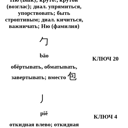
(возглас);
диал.
упрямиться,
упорствовать; быть
строптивым;
диал.
кичиться,
важничать; Ню (фамилия)
勹
bāo
КЛЮЧ 20
обёртывать, обматывать,
包
завертывать; вместо
丿
piě
КЛЮЧ 4
откидная влево; откидная