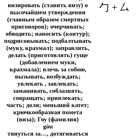
визировать (ставить визу) о
勹 + 厶
высочайшем утверждении
(главным образом смертных
приговоров); очерчивать;
обводить; наносить (контур);
подрисовывать; подбалтывать
(муку, крахмал); заправлять,
делать (приготовлять) гуще
(добавлением муки,
крахмала); влечь за собою,
вызывать, возбуждать;
увлекать , завлекать;
заманивать, соблазнять,
совращать; привлекать;
часть; доля; меньший катет;
крючкообразная помета
(виза); Гоу (фамилия)
gòu
тянуться за…, дотягиваться