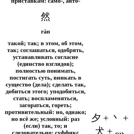
приставкам: само-, авто-
然
rán
такой; так; в этом, об этом,
так; соглашаться, одобрять,
устанавливать согласие
(единство взглядов);
полностью понимать,
постигать суть, вникать в
существо (дела); сделать так,
добиться этого; уподобиться,
стать; воспламеняться,
загораться, гореть;
противительный: но, однако;
夕 +
丶 +
но всё же; условный: раз
(если) так, то; и
犬 + 灬
следовательно; суффикс