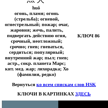
huǒ
огонь, пламя; огонь
(стрельба); огневой,
огнестрельный; пожар; очаг,
жаровня; жечь, палить,
подвергать действию огня,
КЛЮЧ 86
срочный, неотложный;
срочно; гнев; гневаться,
сердиться; популярный;
внутренний жар; пыл; гнев;
астр., сокр.
планета Марс;
кит. мед.
жар; лихорадка; Хо
(фамилия, редко)
Вернуться
ко всем спискам слов HSK
КЛЮЧИ В КАРТИНКАХ
ЗДЕСЬ