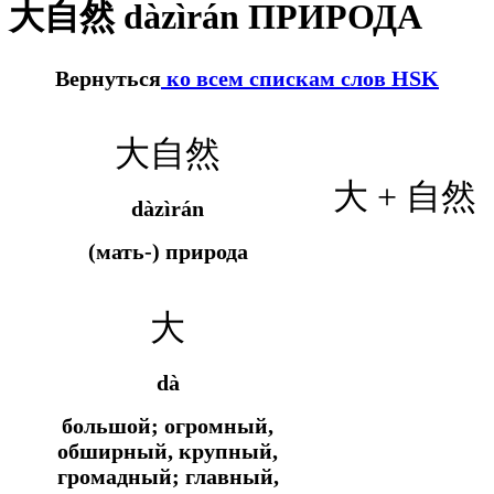
大自然 dàzìrán ПРИРОДА
Вернуться
ко всем спискам слов HSK
大自然
大 +
自然
dàzìrán
(мать-) природа
大
dà
большой; огромный,
обширный, крупный,
громадный; главный,