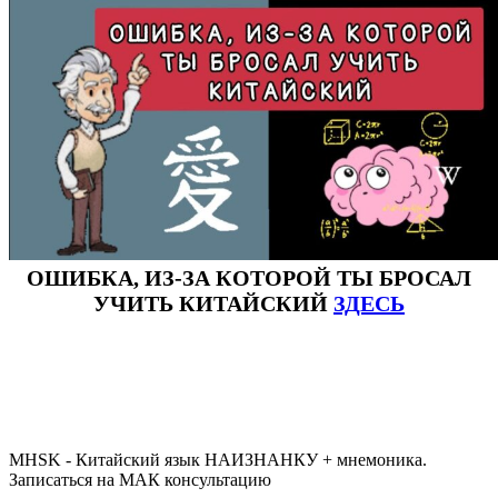
ОШИБКА, ИЗ-ЗА КОТОРОЙ ТЫ БРОСАЛ
УЧИТЬ КИТАЙСКИЙ
ЗДЕСЬ
#ключикитайскиеиероглиф #разбориероглифанаключи
#списоксловhsk1 #списоксловhsk1новыйстандарт #списоксловhsk2 #списоксловhsk2новытандарт #списоксловhsk3
#списоксловhsk3новыйстандарт #списоксловhsk4 #списоксловhsk4новыйстандарт #списоксловhsk5
#списоксловhsk5новыйстандарт #списоксловhsk6 #списоксловhsk6новыйстандар3.0
MHSK - Китайский язык НАИЗНАНКУ + мнемоника.
Записаться на МАК консультацию