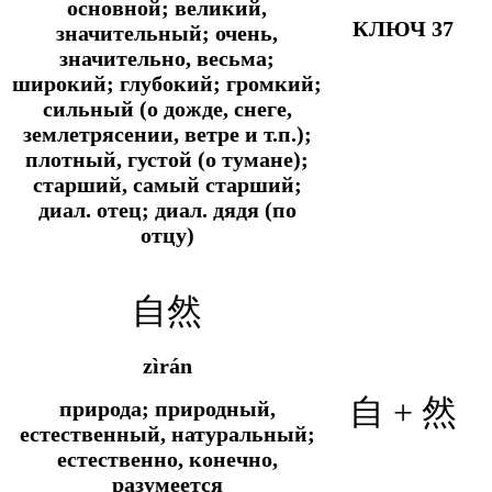
основной; великий,
КЛЮЧ 37
значительный; очень,
значительно, весьма;
широкий; глубокий; громкий;
сильный (о дожде, снеге,
землетрясении, ветре и т.п.);
плотный, густой (о тумане);
старший, самый старший;
диал.
отец;
диал.
дядя (по
отцу)
自然
zìrán
自 + 然
природа; природный,
естественный, натуральный;
естественно, конечно,
разумеется