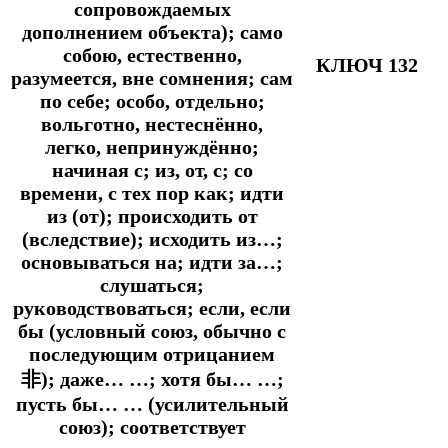
сопровождаемых
дополнением объекта); само
собою, естественно,
КЛЮЧ 132
разумеется, вне сомнения; сам
по себе; особо, отдельно;
вольготно, нестеснённо,
легко, непринуждённо;
начиная с; из, от, с; со
времени, с тех пор как; идти
из (от); происходить от
(вследствие); исходить из…;
основываться на; идти за…;
слушаться;
руководствоваться; если, если
бы (условный союз, обычно с
последующим отрицанием
非); даже… …; хотя бы… …;
пусть бы… … (усилительный
союз); соответствует