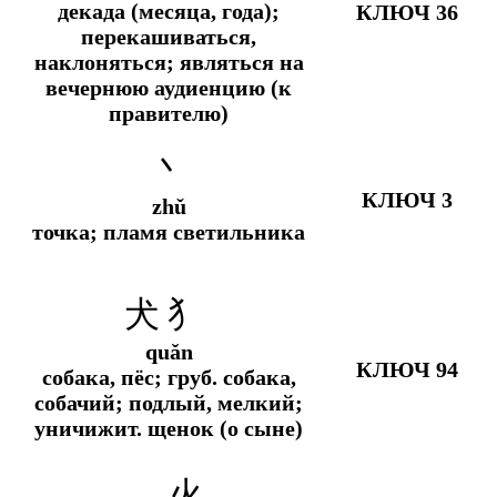
декада (месяца, года);
КЛЮЧ 36
перекашиваться,
наклоняться; являться на
вечернюю аудиенцию (к
правителю)
丶
КЛЮЧ 3
zhǔ
точка; пламя светильника
犬 犭
quǎn
КЛЮЧ 94
собака, пёс;
груб.
собака,
собачий; подлый, мелкий;
уничижит.
щенок (о сыне)
灬 火