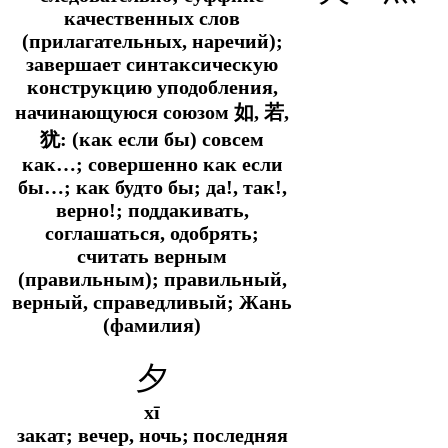
качественных слов
(прилагательных, наречий);
завершает синтаксическую
конструкцию уподобления,
начинающуюся союзом 如, 若,
犹: (как если бы) совсем
как…; совершенно как если
бы…; как будто бы; да!, так!,
верно!; поддакивать,
соглашаться, одобрять;
считать верным
(правильным); правильный,
верный, справедливый; Жань
(фамилия)
夕
xī
закат; вечер, ночь;
последняя