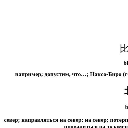
b
например; допустим, что…; Наксо-Биро (
b
север; направляться на север; на север; поте
провалиться на экзамен