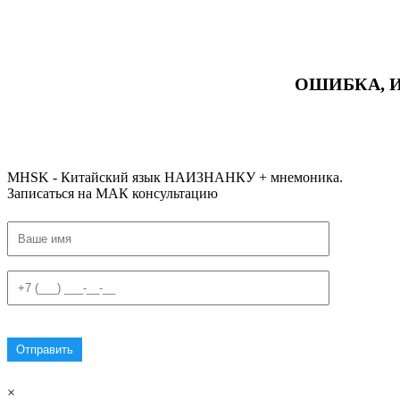
ОШИБКА, 
#ключикитайскиеиероглиф #разбориероглифанаключи
#списоксловhsk1 #списоксловhsk1новыйстандарт #списоксловhsk2 #списоксловhsk2новытандарт #списоксловhsk3 #списокс
MHSK - Китайский язык НАИЗНАНКУ + мнемоника.
Записаться на МАК консультацию
×