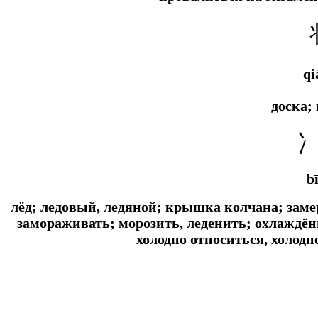
qi
доска;
b
лёд; ледовый, ледяной; крышка колчана; замер
замораживать; морозить, леденить; охлажд
холодно относиться, холодн