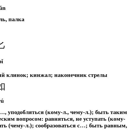
ǔn
ль, палка
匕
bǐ
ий клинок; кинжал; наконечник стрелы
如
rú
, уподобляться (кому-л., чему-л.); быть таким
ским вопросом: равняться, не уступать (кому-
ечать (чему-л.); сообразоваться с…; быть равным,