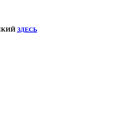
ЙСКИЙ
ЗДЕСЬ
соксловhsk6 #списоксловhsk6новыйстандар3.0