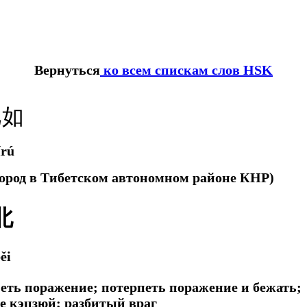
Вернуться
ко всем спискам слов HSK
比如
ǐrú
город в Тибетском автономном районе КНР)
北
ěi
рпеть поражение; потерпеть поражение и бежать;
е кэцзюй; разбитый враг