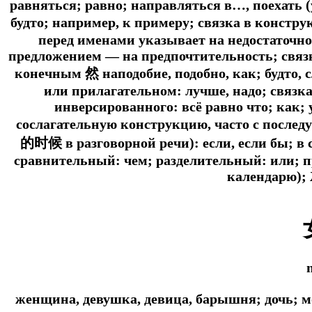
равняться; равно; направляться в…, поехать (
будто; например, к примеру; связка в констр
перед именами указывает на недостаточно
предложением — на предпочтительность; связк
конечным 然 наподобие, подобно, как; будто, с
или прилагательном: лучше, надо; связка
инверсированного: всё равно что; как;
сослагательную конструкцию, часто с посл
的时候 в разговорной речи): если, если бы; в 
сравнительный: чем; разделительный: или; п
календарю);
женщина, девушка, девица, барышня; дочь; 