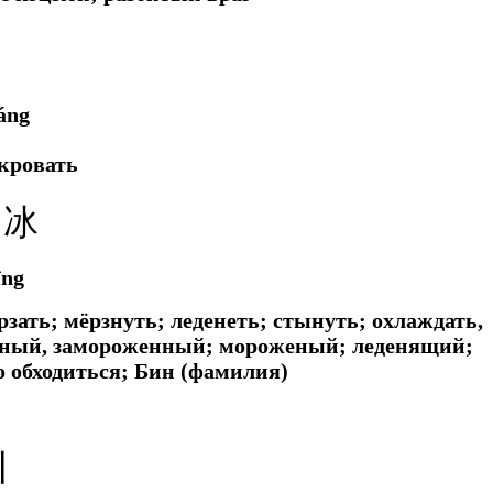
丬
áng
 кровать
冫冰
īng
зать; мёрзнуть; леденеть; стынуть; охлаждать,
ённый, замороженный; мороженый; леденящий;
о обходиться; Бин (фамилия)
丨