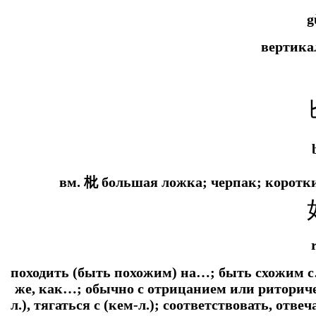
g
вертика
вм. 枇 большая ложка; черпак; коротк
походить (быть похожим) на…; быть схожим с…
же, как…; обычно с отрицанием или риториче
л.), тягаться с (кем-л.); соответствовать, отв