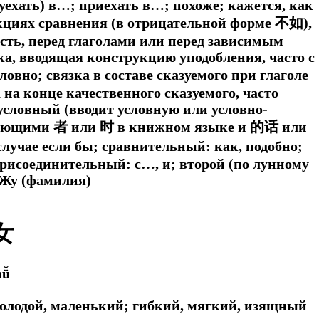
уехать) в…; приехать в…; похоже; кажется, как
укциях сравнения (в отрицательной форме 不如),
сть, перед глаголами или перед зависимым
а, вводящая конструкцию уподобления, часто с
ловно; связка в составе сказуемого при глаголе
 на конце качественного сказуемого, часто
 условный (вводит условную или условно-
едующими 者 или 时 в книжном языке и 的话 или
случае если бы; сравнительный: как, подобно;
рисоединительный: с…, и; второй (по лунному
 Жу (фамилия)
女
nǚ
молодой, маленький; гибкий, мягкий, изящный