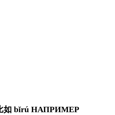
如 bǐrú НАПРИМЕР