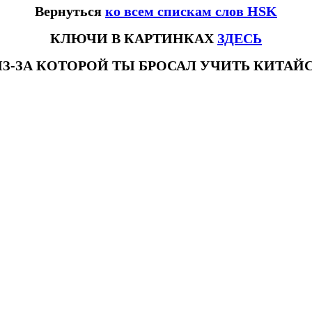
Вернуться
ко всем спискам слов HSK
КЛЮЧИ В КАРТИНКАХ
ЗДЕСЬ
ИЗ-ЗА КОТОРОЙ ТЫ БРОСАЛ УЧИТЬ КИТА
ловhsk3новыйстандарт #списоксловhsk4 #списоксловhsk4новыйстандарт #списоксловhsk5 #списоксловhsk5новыйстандарт #спи