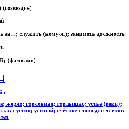
 (созвездие)
nǜ
чь за…; служить (кому-л.); занимать должность
rǔ
 Жу (фамилия)
口
ǒu
а; жерло; горловина; горлышко; устье (реки);
тяжка; устно; устный; счётное слово для членов
мьи