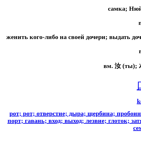
самка; Нюй
женить кого-либо на своей дочери; выдать до
вм. 汝 (ты);
k
рот; рот; отверстие; дыра; щербина; пробоин
порт; гавань; вход; выход; лезвие; глоток; за
се