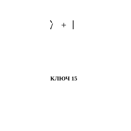
冫 + 丨
КЛЮЧ 15